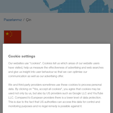
Orta Doğu
Kafkas
Pazarlarımız
Çin
Kuzey Afrika
Çin'den/Çin'e nakliye
Cookie settings
Our websites use "cookies". Cookies tell us which areas of our website users
Mallarınızı Çin'e ve Çin'den göndermek için nakliye
have visited, help us measure the effectiveness of advertising and web searches
and give us insight into user behaviour so that we can optimise our
LKW WALTER ile
seçenekleri mi arıyorsunuz? O zaman
communication as well as our advertising offer.
güvenilir bir ortak
Avrupa'dan
bulabilirsiniz. Komple
yükleme nakliye firması olarak, mallarınızı karayolu ile
We and third-party providers sometimes use these cookies to process personal
data. By clicking on "Yes, accept all cookies", you agree that cookies may be
Almanya gibi Avrupa ülkelerinden Çin'e ve Çin'den geri
used not only by us, but also by US providers such as Google LLC and YouTube
taşıyoruz
.
LLC. Compared to European providers there is a lower level of data protection.
This is due to the fact that US authorities can access this data for control and
monitoring purposes and no legal remedy is possible against it.