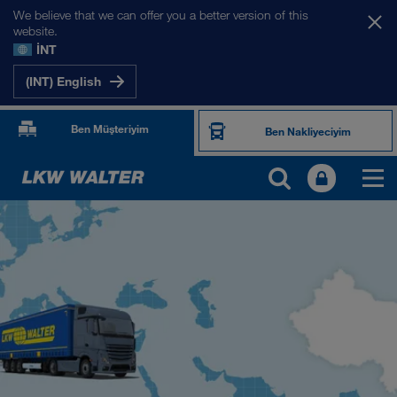
We believe that we can offer you a better version of this
website.
İNT
(INT) English
Ben Müşteriyim
Ben Nakliyeciyim
PAZARLARIMIZ
Avrupa
Orta Asya
Rusya