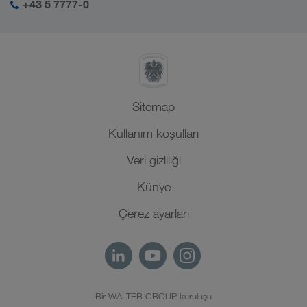
+43 5 7777-0
Kuzey Afrika
Sitemap
Kullanım koşulları
Veri gizliliği
Künye
Çerez ayarları
Bir WALTER GROUP kuruluşu