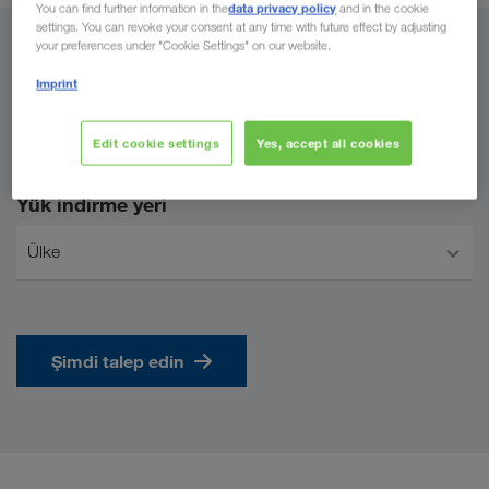
data privacy policy
You can find further information in the
and in the cookie
settings. You can revoke your consent at any time with future effect by adjusting
your preferences under "Cookie Settings" on our website.
Yükleme yeri
Imprint
Türkiye
Edit cookie settings
Yes, accept all cookies
Yük indirme yeri
Ülke
Şimdi talep edin