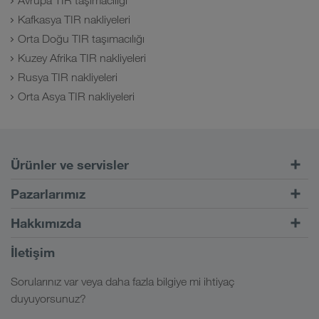
Avrupa TIR taşımacılığı
Kafkasya TIR nakliyeleri
Orta Doğu TIR taşımacılığı
Kuzey Afrika TIR nakliyeleri
Rusya TIR nakliyeleri
Orta Asya TIR nakliyeleri
Ürünler ve servisler
Kara taşımacılığı
Pazarlarımız
Kombine taşımacılık
Avrupa
Hakkımızda
CONNECT müşteri portalı
Rusya
Şirket bilgileri
İletişim
Dijital çözümler
Kafkas
İş ve kariyer
Sektör çözümleri
Sorularınız var veya daha fazla bilgiye mi ihtiyaç
Orta Asya
Sosyal sorumluluk
LKW WALTER girişim
duyuyorsunuz?
Orta Doğu
SHEQ-yönetimi