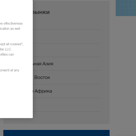
Наши рынки
Европа
he effectiveness
cation as well
Россия
ept all cookies",
Кавказ
ube LLC.
rities can
Центральная Азия
consent at any
Ближний Восток
Северная Африка
Китай