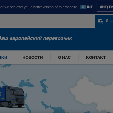
at we can offer you a better version of this website.
INT
(INT) E
Я —
Ваш европейский перевозчик
НКИ
НОВОСТИ
О НАС
КОНТАКТ