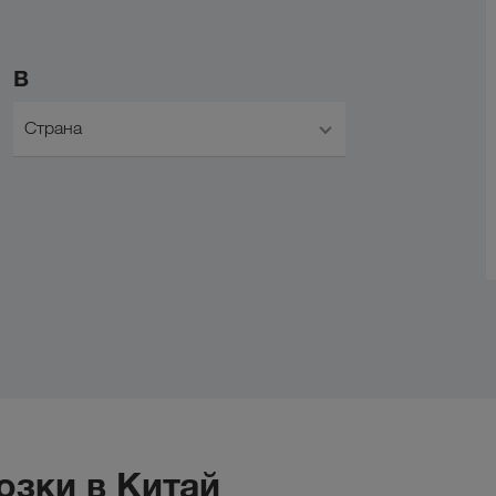
В
Страна
озки в Китай