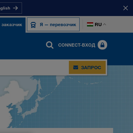
nglish
RU
 заказчик
Я — перевозчик
CONNECT-ВХОД
ЗАПРОС