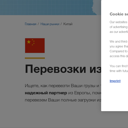
Cookie s
Our websites 
Главная
Наши рынки
Китай
of advertisin
as our adverti
We and third-
you agree th
Compared to E
access this d
Перевозки из Кит
You can find f
time with fut
Imprint
Ищете, как перевезти Ваши грузы и товары из К
надежный партнер
из Европы, поможет Вам. К
европ
перевезем Ваши полные загрузки из таких