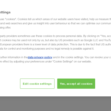
ettings
use "cookies". Cookies tell us which areas of our website users have visited, help us measure t
g and web searches and give us insight into user behaviour so that we can optimise our communi
sing offer.
party providers sometimes use these cookies to process personal data. By clicking on "Yes, acc
at cookies may be used not only by us, but also by US providers such as Google LLC and YouT
uropean providers there is a lower level of data protection. This is due to the fact that US autho
ata for control and monitoring purposes and no legal remedy is possible against it.
ая/в Китай
data privacy policy
urther information in the
and in the cookie settings. You can revoke your 
ure effect by adjusting your preferences under "Cookie Settings" on our website.
LKW WALTER, как
итая и в Китай? Компания
ак транспортно-экспедиционная компания мы
Edit cookie settings
Yes, accept all cookies
ейских стран, как Германия, в Китай и обратно
.