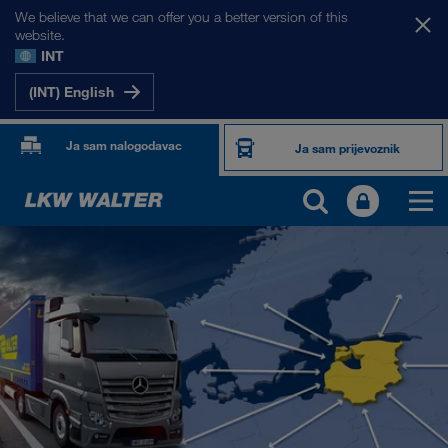
We believe that we can offer you a better version of this
website.
INT
(INT) English
Ja sam nalogodavac
Ja sam prijevoznik
NAŠA TRŽIŠTA
Europa
Srednja Azija
Rusija