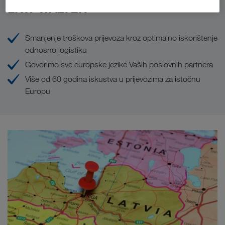
LKW WALTER
Smanjenje troškova prijevoza kroz optimalno iskorištenje
odnosno logistiku
Govorimo sve europske jezike Vaših poslovnih partnera
Više od 60 godina iskustva u prijevozima za istočnu
Europu