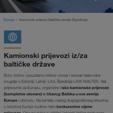
Bliski Istok
Kavkaz
Europa
Kamionski prijevoz Baltičke zemlje (Špedicija)
Sjeverna Afrika
Kamionski prijevozi iz/za
baltičke države
Brzo, točno i pouzdano vršimo utovar i istovar Vaše robe
svugdje u Estoniji, Latviji i Litvi. Špedicija LKW WALTER, Vaš
aše kamionske prijevoze
prijevoznik za Europu, organizira V
(kompletne utovare) s čitavog Baltika u sve zemlje
Europe
i obrnuto. Na temelju našeg dugogodišnjeg iskustva
konkurentne cijene
u Istočnoj Europi nudimo Vam
prijevoza
. One ne ovise o veličini i lokaciji Vašeg poduzeća.