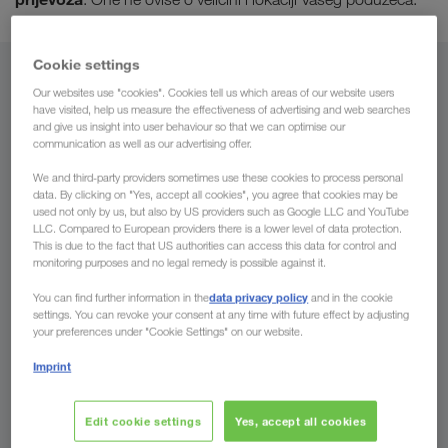
Cookie settings
Iz
Our websites use "cookies". Cookies tell us which areas of our website users
have visited, help us measure the effectiveness of advertising and web searches
Hrvatska
and give us insight into user behaviour so that we can optimise our
communication as well as our advertising offer.
We and third-party providers sometimes use these cookies to process personal
data. By clicking on "Yes, accept all cookies", you agree that cookies may be
used not only by us, but also by US providers such as Google LLC and YouTube
Za
LLC. Compared to European providers there is a lower level of data protection.
This is due to the fact that US authorities can access this data for control and
Država
monitoring purposes and no legal remedy is possible against it.
data privacy policy
You can find further information in the
and in the cookie
settings. You can revoke your consent at any time with future effect by adjusting
your preferences under "Cookie Settings" on our website.
Pošaljite upit
Imprint
Edit cookie settings
Yes, accept all cookies
Prednosti koje Vam pruža poduzeće