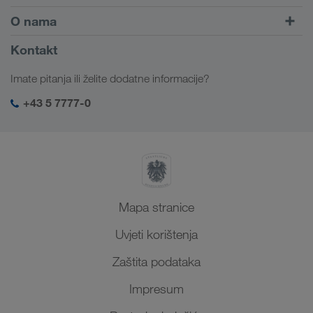
Kombinirani prijevoz
Europa
O nama
Portal za klijente CONNECT
Rusija
Informacije o poduzeću
Kontakt
Digitalna rješenja
Kavkaz
Poslovi i karijera
Rješenja prema branši
Imate pitanja ili želite dodatne informacije?
Srednja Azija
Društvena odgovornost
Moja LKW WALTER prijava
Bliski Istok
+43 5 7777-0
SHEQ-menadžment
Sjeverna Afrika
Mapa stranice
Uvjeti korištenja
Zaštita podataka
Impresum