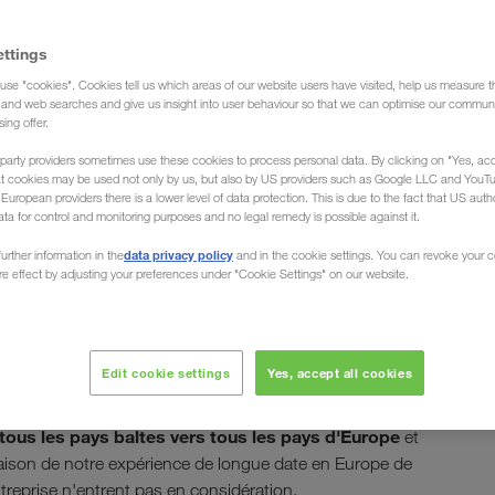
ettings
use "cookies". Cookies tell us which areas of our website users have visited, help us measure t
transport)
g and web searches and give us insight into user behaviour so that we can optimise our communi
sing offer.
party providers sometimes use these cookies to process personal data. By clicking on "Yes, acc
at cookies may be used not only by us, but also by US providers such as Google LLC and YouT
uropean providers there is a lower level of data protection. This is due to the fact that US autho
ata for control and monitoring purposes and no legal remedy is possible against it.
 de / vers les Pays
data privacy policy
urther information in the
and in the cookie settings. You can revoke your 
ure effect by adjusting your preferences under "Cookie Settings" on our website.
Edit cookie settings
Yes, accept all cookies
us chargeons et déchargeons vos marchandises partout en
vos
LTER, le transporteur européen, organise
tous les pays baltes vers tous les pays d'Europe
et
raison de notre expérience de longue date en Europe de
entreprise n'entrent pas en considération.