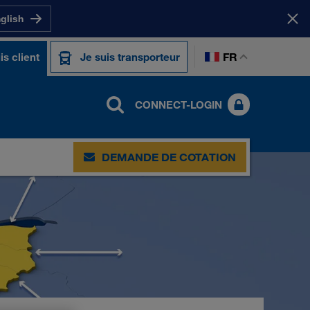
nglish
FR
is client
Je suis transporteur
CONNECT-LOGIN
DEMANDE DE COTATION