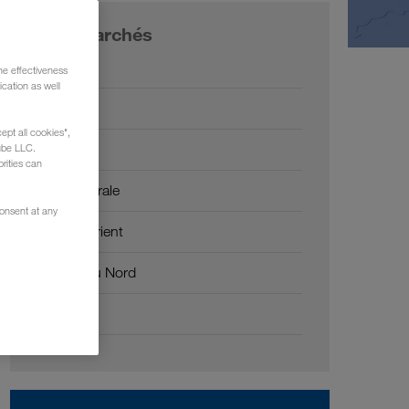
Nos marchés
Europe
he effectiveness
cation as well
Russie
ept all cookies",
Caucase
ube LLC.
rities can
Asie Centrale
consent at any
Moyen-Orient
Afrique du Nord
Chine