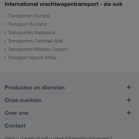
International vrachtwagentransport - zie ook
Transporten Europa
Transport Rusland
Transporten Kaukasus
Transporten Centraal-Azië
Transporten Midden-Oosten
Transport Noord-Afrika
Producten en diensten
Transport over de weg
Onze markten
Intermodaal transport
Europa
Over ons
Klantenportaal CONNECT
Rusland
Bedrijfsinformatie
Contact
Digitale oplossingen
Kaukasus
Jobs en carrière
Brancheoplossingen
Hebt u vragen of wilt u meer informatie ontvangen?
Centraal-Azië