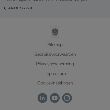
Sociale verantwoordelijkheid
Mijn LKW WALTER login
Midden-Oosten
+43 5 7777-0
SHEQ-management
Noord-Afrika
Sitemap
Gebruiksvoorwaarden
Privacybescherming
Impressum
Cookie-instellingen