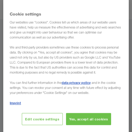
onderneming zijn onafhankelijk daarvan.
Cookie settings
Our websites use "cookies". Cookies tell us which areas of our website users
have visited, help us measure the effectiveness of advertising and web searches
Vanuit
and give us insight into user behaviour so that we can optimise our
communication as well as our advertising offer.
Holland
We and third-party providers sometimes use these cookies to process personal
data. By clicking on "Yes, accept all cookies", you agree that cookies may be
used not only by us, but also by US providers such as Google LLC and YouTube
LLC. Compared to European providers there is a lower level of data protection.
This is due to the fact that US authorities can access this data for control and
Naar
monitoring purposes and no legal remedy is possible against it.
data privacy policy
You can find further information in the
and in the cookie
Land
settings. You can revoke your consent at any time with future effect by adjusting
your preferences under "Cookie Settings" on our website.
Imprint
Nu aanvragen
Edit cookie settings
Yes, accept all cookies