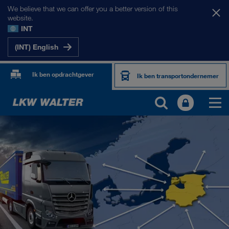
We believe that we can offer you a better version of this
website.
INT
(INT) English
Ik ben opdrachtgever
Ik ben transportondernemer
ONZE MARKTEN
Europa
Centraal-Azië
Rusland