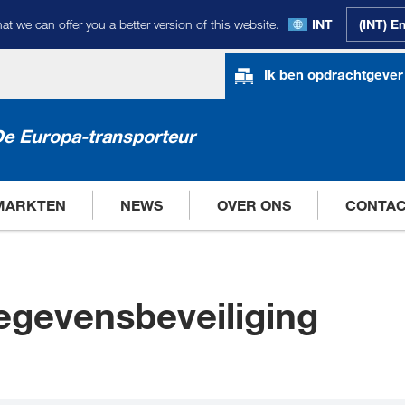
at we can offer you a better version of this website.
INT
(INT) E
Ik ben opdrachtgever
e Europa-transporteur
MARKTEN
NEWS
OVER ONS
CONTA
egevensbeveiliging