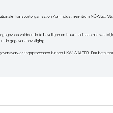
ionale Transportorganisation AG, Industriezentrum NÖ-Süd, Stra
gevens voldoende te beveiligen en houdt zich aan alle wettelijke
n de gegevensbeveiliging.
 gegevensverwerkingsprocessen binnen LKW WALTER. Dat betekent da
r de volgende doelen: