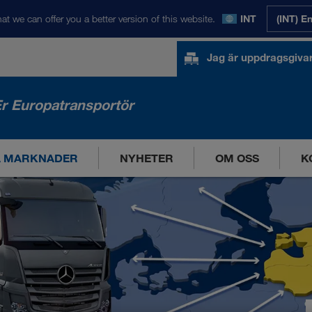
at we can offer you a better version of this website.
INT
(INT) E
Jag är uppdragsgiva
r Europatransportör
A MARKNADER
NYHETER
OM OSS
K