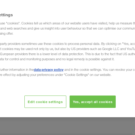
ettings
use "cookies". Cookies tell us which areas of our website users have visited, help us measure t
n)
g and web searches and give us insight into user behaviour so that we can optimise our communi
sing offer.
party providers sometimes use these cookies to process personal data. By clicking on "Yes, acc
at cookies may be used not only by us, but also by US providers such as Google LLC and YouT
uropean providers there is a lower level of data protection. This is due to the fact that US autho
ata for control and monitoring purposes and no legal remedy is possible against it.
från / till Baltikum
data privacy policy
urther information in the
and in the cookie settings. You can revoke your 
ure effect by adjusting your preferences under "Cookie Settings" on our website.
 varor överallt i Estland, Lettland och Litauen. Spedition
bilstransporter (helbilstransporter) från/till hela
Edit cookie settings
Yes, accept all cookies
ngåriga erfarenhet av Östeuropa kan vi erbjuda
 av ert företag spelar ingen roll.