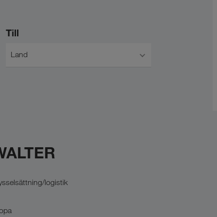
Till
Land
 WALTER
selsättning/logistik
ropa