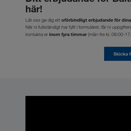
här!
oförbindligt erbjudande för dina 
Låt oss ge dig ett
När ni fullständigt har fyllt i formuläret, får ni uppgi
inom fyra timmar
kontakta er
(mån-fre kl. 08:00-17:
Skicka 