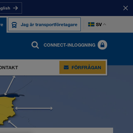
nglish
SV
re
Jag är transportföretagare
CONNECT-INLOGGNING
ONTAKT
FÖRFRÅGAN