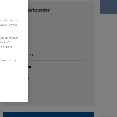
Våra marknader
Europa
he effectiveness
cation as well
Ryssland
ept all cookies",
Kaukasus
ube LLC.
rities can
Centralasien
consent at any
Mellanöstern
Nordafrika
Kina