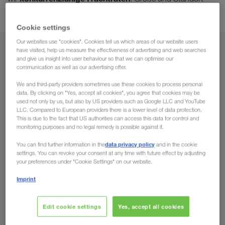
Ihres Unternehmens sind davon unabhängig.
Cookie settings
Our websites use "cookies". Cookies tell us which areas of our website users
have visited, help us measure the effectiveness of advertising and web searches
Von
and give us insight into user behaviour so that we can optimise our
communication as well as our advertising offer.
Österreich
We and third-party providers sometimes use these cookies to process personal
data. By clicking on "Yes, accept all cookies", you agree that cookies may be
used not only by us, but also by US providers such as Google LLC and YouTube
LLC. Compared to European providers there is a lower level of data protection.
This is due to the fact that US authorities can access this data for control and
Nach
monitoring purposes and no legal remedy is possible against it.
Land
data privacy policy
You can find further information in the
and in the cookie
settings. You can revoke your consent at any time with future effect by adjusting
your preferences under "Cookie Settings" on our website.
Imprint
Jetzt anfragen
Edit cookie settings
Yes, accept all cookies