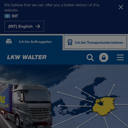
We believe that we can offer you a better version of this
website.
INT
(INT) English
Ich bin Auftraggeber
Ich bin Transportunternehmer
UNSERE MÄRKTE
Europa
Zentralasien
Russland