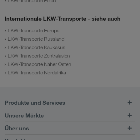
LKW-Transporte Polen
Internationale LKW-Transporte - siehe auch
LKW-Transporte Europa
LKW-Transporte Russland
LKW-Transporte Kaukasus
LKW-Transporte Zentralasien
LKW-Transporte Naher Osten
LKW-Transporte Nordafrika
Produkte und Services
Straßentransporte
Unsere Märkte
Kombinierter Verkehr
Europa
Über uns
Kundenportal CONNECT
Russland
Firmeninformation