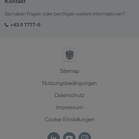
Kontakt
Digitale Lösungen
Kaukasus
Jobs & Karriere
Branchenlösungen
Sie haben Fragen oder benötigen weitere Informationen?
Zentralasien
Soziale Verantwortung
Mein LKW WALTER Login
Naher Osten
+43 5 7777-0
SHEQ-Management
Nordafrika
Sitemap
Nutzungsbedingungen
Datenschutz
Impressum
Cookie Einstellungen