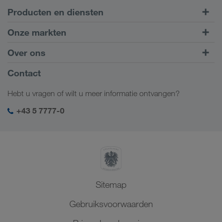
Producten en diensten
Transport over de weg
Onze markten
Intermodaal transport
Europa
Over ons
Klantenportaal CONNECT
Rusland
Bedrijfsinformatie
Contact
Digitale oplossingen
Kaukasus
Jobs en carrière
Brancheoplossingen
Hebt u vragen of wilt u meer informatie ontvangen?
Centraal-Azië
Sociale verantwoordelijkheid
Mijn LKW WALTER login
Midden-Oosten
+43 5 7777-0
SHEQ-management
Noord-Afrika
Sitemap
Gebruiksvoorwaarden