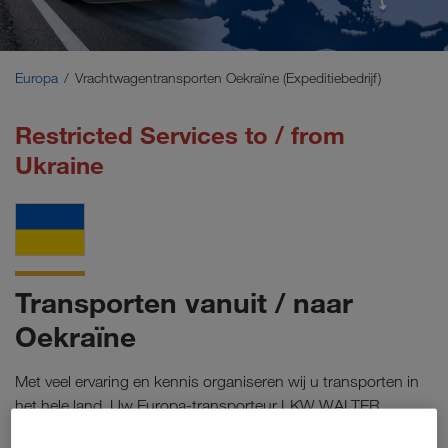
Midden-Oosten
Kaukasus
Europa
Vrachtwagentransporten Oekraïne (Expeditiebedrijf)
Noord-Afrika
Restricted Services to / from
Ukraine
Transporten vanuit / naar
Oekraïne
Met veel ervaring en kennis organiseren wij u transporten in
het hele land. Uw Europa-transporteur LKW WALTER
uw transporten (complete ladingen)
expeditie organiseert