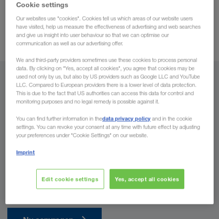
vanuit heel Oekraïne naar alle landen in Europa
en retour.
Cookie settings
alle talen van West- en Oost-
Daarbij communiceren wij in
Our websites use "cookies". Cookies tell us which areas of our website users
Europa
competitieve
have visited, help us measure the effectiveness of advertising and web searches
. Bovendien garanderen wij u
and give us insight into user behaviour so that we can optimise our
vrachttarieven
en vele andere voordelen.
communication as well as our advertising offer.
We and third-party providers sometimes use these cookies to process personal
data. By clicking on "Yes, accept all cookies", you agree that cookies may be
used not only by us, but also by US providers such as Google LLC and YouTube
Vanuit
LLC. Compared to European providers there is a lower level of data protection.
This is due to the fact that US authorities can access this data for control and
monitoring purposes and no legal remedy is possible against it.
België
data privacy policy
You can find further information in the
and in the cookie
settings. You can revoke your consent at any time with future effect by adjusting
your preferences under "Cookie Settings" on our website.
Naar
Imprint
Land
Edit cookie settings
Yes, accept all cookies