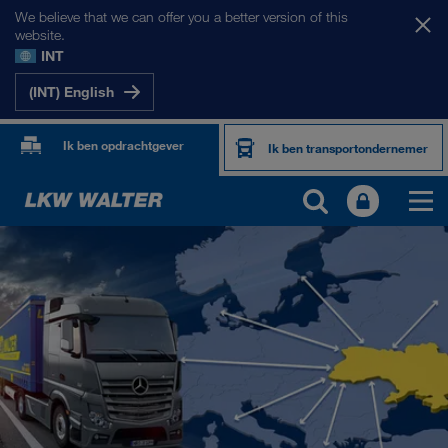
We believe that we can offer you a better version of this
website.
INT
(INT) English
Ik ben opdrachtgever
Ik ben transportondernemer
ONZE MARKTEN
Europa
Centraal-Azië
Rusland