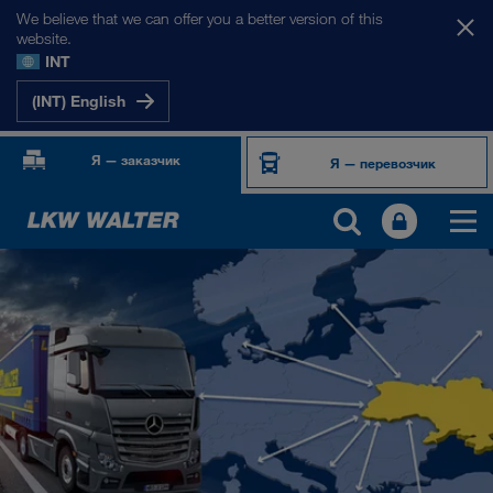
We believe that we can offer you a better version of this
website.
INT
(INT) English
Я — заказчик
Я — перевозчик
НАШИ РЫНКИ
Европа
Центральная Азия
Россия