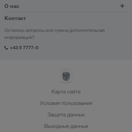
Комбинированные перевозки
Европа
О нас
Клиентский портал CONNECT
Россия
Информация о компании
Контакт
Цифровые решения
Кавказ
Работа и карьера
Отрасли
Остались вопросы или нужна дополнительная
Центральная Азия
Социальная ответственность
Мой вход в систему LKW WALTER
информация?
Ближний Восток
Менеджмент SHEQ
+43 5 7777-0
Северная Африка
Карта сайта
Условия пользования
Защита данных
Выходные данные