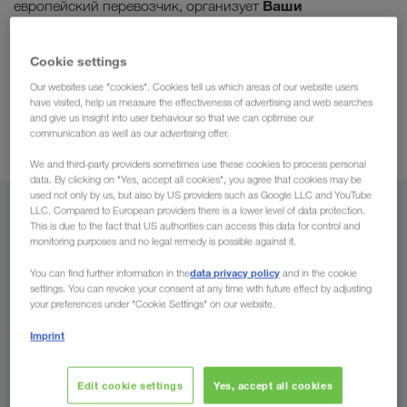
Ваши
европейский перевозчик, организует
грузоперевозки (комплектные грузы) из любой
точки Украины во все страны Европы
и обратно. При
Cookie settings
всех языках Западной и
этом мы разговариваем на
Our websites use "cookies". Cookies tell us which areas of our website users
Восточной Европы
. Кроме этого, мы гарантируем Вам
have visited, help us measure the effectiveness of advertising and web searches
конкурентоспособные фрахтовые ставки
и много
and give us insight into user behaviour so that we can optimise our
communication as well as our advertising offer.
других преимуществ.
We and third-party providers sometimes use these cookies to process personal
data. By clicking on "Yes, accept all cookies", you agree that cookies may be
used not only by us, but also by US providers such as Google LLC and YouTube
LLC. Compared to European providers there is a lower level of data protection.
Из
This is due to the fact that US authorities can access this data for control and
monitoring purposes and no legal remedy is possible against it.
Россия
data privacy policy
You can find further information in the
and in the cookie
settings. You can revoke your consent at any time with future effect by adjusting
your preferences under "Cookie Settings" on our website.
Imprint
В
Страна
Edit cookie settings
Yes, accept all cookies