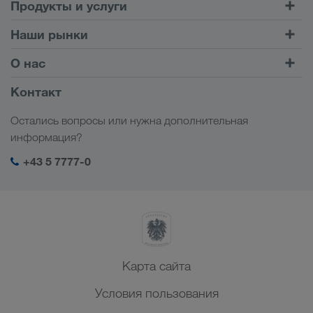
Продукты и услуги
Автомобильные перевозки
Наши рынки
Комбинированные перевозки
Европа
О нас
Клиентский портал CONNECT
Россия
Информация о компании
Контакт
Цифровые решения
Кавказ
Работа и карьера
Отрасли
Остались вопросы или нужна дополнительная
Центральная Азия
Социальная ответственность
Мой вход в систему LKW WALTER
информация?
Ближний Восток
Менеджмент SHEQ
+43 5 7777-0
Северная Африка
Карта сайта
Условия пользования