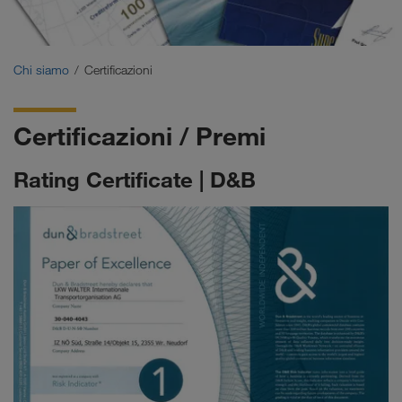
Certificazioni
Glossario
Chi siamo
Certificazioni
FAQ committenti
Certificazioni / Premi
Compliance
Rating Certificate | D&B
WALTER GROUP
Offerte di lavoro e carriera