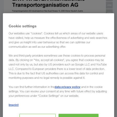
Cookie settings
Our websites use "cookies". Cookies tell us which areas of our website users
have visited, help us measure the effectiveness of advertising and web searches
and give us insight into user behaviour so that we can optimise our
communication as well as our advertising offer.
We and third-party providers sometimes use these cookies to process personal
data. By clicking on "Yes, accept all cookies", you agree that cookies may be
used not only by us, but also by US providers such as Google LLC and YouTube
LLC. Compared to European providers there is a lower level of data protection.
This is due to the fact that US authorities can access this data for control and
monitoring purposes and no legal remedy is possible against it.
data privacy policy
You can find further information in the
and in the cookie
settings. You can revoke your consent at any time with future effect by adjusting
your preferences under "Cookie Settings" on our website.
Imprint