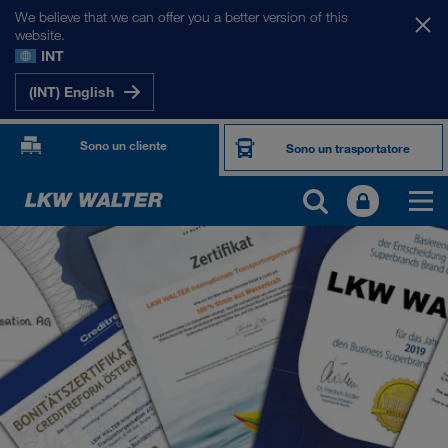
We believe that we can offer you a better version of this
website.
INT
(INT) English
Sono un cliente
Sono un trasportatore
CHI SIAMO
Informazioni sulla società
SHEQ-Management
Responsabilità sociale