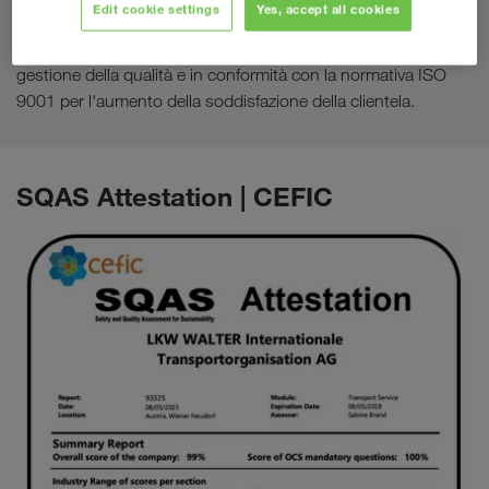
Edit cookie settings
Yes, accept all cookies
Per la progettazione, il controllo e il miglioramento continuo
dei processi sulla base degli standard internazionali di
gestione della qualità e in conformità con la normativa ISO
9001 per l'aumento della soddisfazione della clientela.
SQAS Attestation | CEFIC