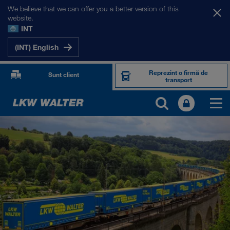
We believe that we can offer you a better version of this
website.
INT
(INT) English
Reprezint o firmă de
Sunt client
transport
PRODUSE ȘI SERVICII
Transport rutier
Soluții digitale
Transport intermodal