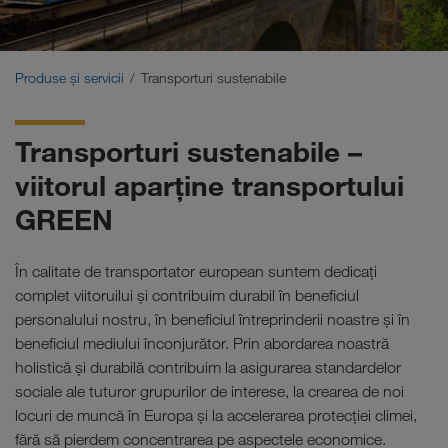
Transporturi sustenabile
Comunicare
Produse și servicii
Transporturi sustenabile
Portalul pentru clienți CONNECT
Transporturi sustenabile –
Soluții în funcție de domeniul de activitate
viitorul aparține transportului
GREEN
În calitate de transportator european suntem dedicați
complet viitoruilui și contribuim durabil în beneficiul
personalului nostru, în beneficiul întreprinderii noastre și în
beneficiul mediului înconjurător. Prin abordarea noastră
holistică și durabilă contribuim la asigurarea standardelor
sociale ale tuturor grupurilor de interese, la crearea de noi
locuri de muncă în Europa și la accelerarea protecției climei,
fără să pierdem concentrarea pe aspectele economice.