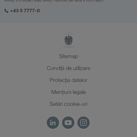
Asia Centrală
Responsabilitate socială
Autentificarea mea în LKW WALTER
Orientul Mijlociu
+43 5 7777-0
Management SHEQ
Africa de Nord
Sitemap
Condiții de utilizare
Protecţia datelor
Mențiuni legale
Setări cookie-uri