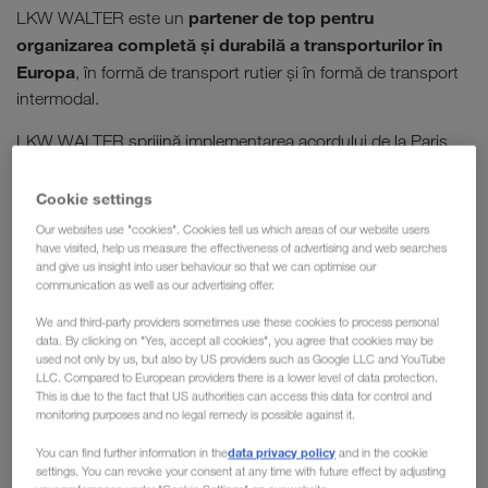
partener de top pentru
LKW WALTER este un
organizarea completă și durabilă a transporturilor în
Europa
, în formă de transport rutier și în formă de transport
intermodal.
LKW WALTER sprijină implementarea acordului de la Paris
Privind Schimbările Climatice, obligatoriu la nivel mondial,
precum și obiectivele Comisiei Europene în sensul „GREEN
Cookie settings
DEAL”. De asemenea, ne obligăm la implementarea inițiativei
Our websites use "cookies". Cookies tell us which areas of our website users
modiale Science Based Target Initiative (SBTi), busola
have visited, help us measure the effectiveness of advertising and web searches
and give us insight into user behaviour so that we can optimise our
noastră pe acest drum plin de provocări.
communication as well as our advertising offer.
We and third-party providers sometimes use these cookies to process personal
data. By clicking on "Yes, accept all cookies", you agree that cookies may be
În calitatea noastră de
used not only by us, but also by US providers such as Google LLC and YouTube
LLC. Compared to European providers there is a lower level of data protection.
întreprindere obiectivele
This is due to the fact that US authorities can access this data for control and
monitoring purposes and no legal remedy is possible against it.
noastre includ protejarea
data privacy policy
You can find further information in the
and in the cookie
completă a mediului
settings. You can revoke your consent at any time with future effect by adjusting