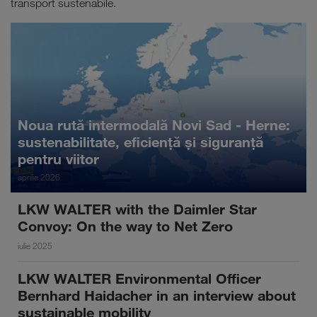
transport sustenabile.
Noua rută intermodală Novi Sad - Herne:
sustenabilitate, eficiență și siguranță
pentru viitor
aprilie 2026
LKW WALTER with the Daimler Star
Convoy: On the way to Net Zero
iulie 2025
LKW WALTER Environmental Officer
Bernhard Haidacher in an interview about
sustainable mobility