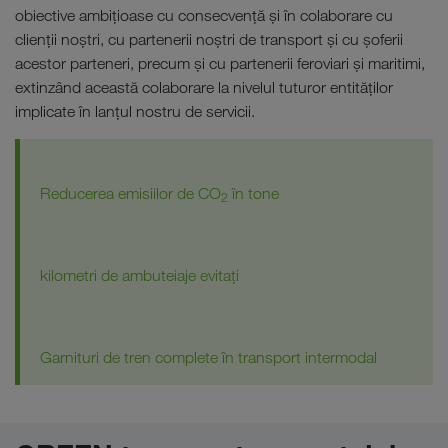
obiective ambițioase cu consecvență și în colaborare cu
clienții noștri, cu partenerii noștri de transport și cu șoferii
acestor parteneri, precum și cu partenerii feroviari și maritimi,
extinzând această colaborare la nivelul tuturor entităților
implicate în lanțul nostru de servicii.
Reducerea emisiilor de CO
în tone
2
kilometri de ambuteiaje evitați
Garnituri de tren complete în transport intermodal