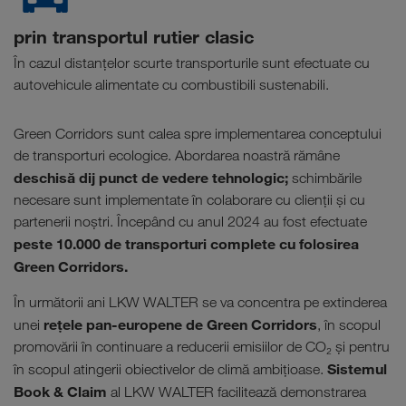
prin transportul rutier clasic
În cazul distanțelor scurte transporturile sunt efectuate cu
autovehicule alimentate cu combustibili sustenabili.
Green Corridors sunt calea spre implementarea conceptului
de transporturi ecologice. Abordarea noastră rămâne
deschisă dij punct de vedere tehnologic;
schimbările
necesare sunt implementate în colaborare cu clienții și cu
partenerii noștri. Începând cu anul 2024 au fost efectuate
peste 10.000 de transporturi complete cu folosirea
Green Corridors.
În următorii ani LKW WALTER se va concentra pe extinderea
rețele pan-europene de Green Corridors
unei
, în scopul
promovării în continuare a reducerii emisiilor de CO₂ și pentru
Sistemul
în scopul atingerii obiectivelor de climă ambițioase.
Book & Claim
al LKW WALTER facilitează demonstrarea