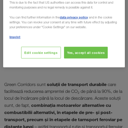
This is due to the fact that US authorities can access this data for control and
monitoring purposes and no legal remedy is possible against it.
data privacy policy
You can find further information in the
and in the cookie
settings. You can revoke your consent at any time with future effect by adjusting
your preferences under "Cookie Settings" on our website.
Imprint
Edit cookie settings
Yes, accept all cookies
soluții de transport durabile
Green Corridors sunt
care
facilitează reducerea amprentei de CO₂ de până la 90%, de la
locul de încărcare până la locul de descărcare. Aceste soluții
combinația motoarelor alternative cu
sunt, de fapt,
combustibilii alternativi, în etapele de pre- și post-
transport, precum și în etapele de tarnsport feroviar pe
distanțe lungi
– astfel transportul rutie și transportul feroviar