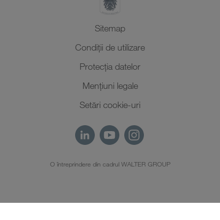
Sitemap
Condiții de utilizare
Protecţia datelor
Mențiuni legale
Setări cookie-uri
O întreprindere din cadrul WALTER GROUP
RO