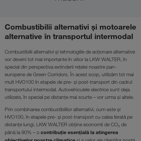
Combustibilii alternativi și motoarele
alternative în transportul intermodal
Combustibilii alternativi și tehnologiile de acționare alternative
vor deveni tot mai importante în viitor la LKW WALTER, în
special din perspectiva extinderii rețelei noastre pan-
europene de Green Corridors. În acest scop, utilizăm tot mai
mult HVO100 în etapele de pre- și post-transport din cadrul
transportului intermodal. Autovehiculele electrice sunt deja
utilizate, în special pe distanțe mai scurte – vor urma și altele.
Prin combinarea combustibililor alternativi, cum este și
HVO100, în etapele pre- și post-transport cu calea ferată pe
distanțe lungi, LKW WALTER obține economii de CO₂ de
contribuție esențială la atingerea
până la 90% – o
obiectivelor noastre climatice
și a celor ale clienților noștri.