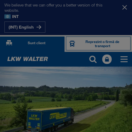
We believe that we can offer you a better version of this
website.
INT
(INT) English
Reprezint o firmă de
Sunt client
transport
PRODUSE ȘI SERVICII
Transport rutier
Soluții digitale
Transport intermodal