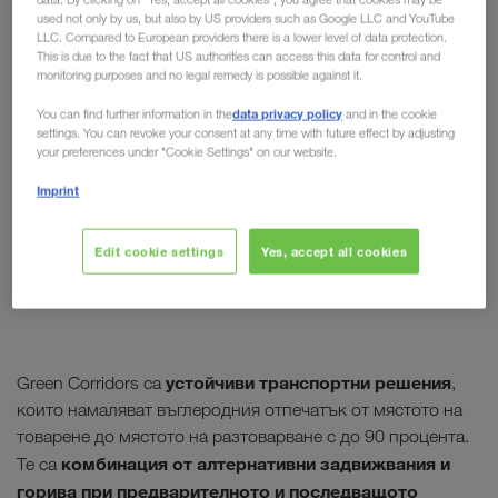
used not only by us, but also by US providers such as Google LLC and YouTube
LLC. Compared to European providers there is a lower level of data protection.
This is due to the fact that US authorities can access this data for control and
monitoring purposes and no legal remedy is possible against it.
data privacy policy
You can find further information in the
and in the cookie
settings. You can revoke your consent at any time with future effect by adjusting
your preferences under "Cookie Settings" on our website.
Imprint
Edit cookie settings
Yes, accept all cookies
устойчиви транспортни решения
Green Corridors са
,
които намаляват въглеродния отпечатък от мястото на
товарене до мястото на разтоварване с до 90 процента.
комбинация от алтернативни задвижвания и
Те са
горива при предварителното и последващото