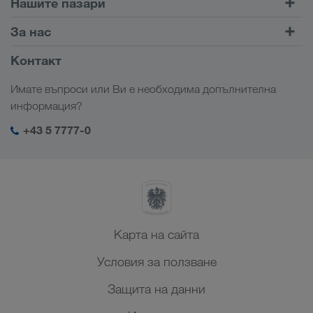
Нашите пазари
Комбиниран транспорт
Европа
За нас
Портал за клиенти CONNECT
Русия
Фирмена информация
Контакт
Дигитални решения
Кавказ
Работни места & кариера
Браншови решения
Имате въпроси или Ви е необходима допълнителна
Централна Азия
Социална отговорност
Моят вход в системата на LKW WALTER
информация?
Близък Изток
SHEQ-Мениджмънт
+43 5 7777-0
Северна Африка
Карта на сайта
Условия за ползване
Защита на данни