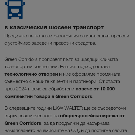
в класическия шосеен транспорт
Предимно на по-къси разстояния се извършват превози
с устойчиво заредени превозни средства.
Green Corridors проправят пътя за щадящи климата
транспортни концепции. Нашият подход остава
технологично отворен
и ние оформяме промяната
съвместно с нашите клиенти и партньори. От старта
повече от 10 000
през 2024 г. вече са обработени
комплектни товара в Green Corridors
.
В следващите години LKW WALTER ще се съсредоточи
общоевропейска мрежа от
върху разширяването на
Green Corridors
, за да продължи да насърчава
намаляването на емисиите на CO₂ и да постигне своите