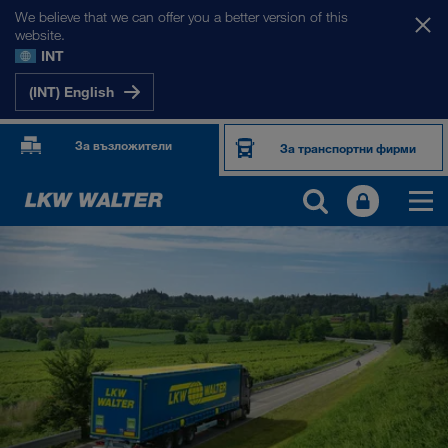
We believe that we can offer you a better version of this
website.
INT
(INT) English
За възложители
За транспортни фирми
ПРОДУКТИ И УСЛУГИ
Шосеен транспорт
Дигитални решения
Комбиниран транспорт