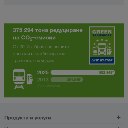
375 294 тона редуциране
на CO
–емисии
2
От 2013 г. броят на нашите
превози в комбинирания
транспорт се удвои.
2025
592 848*
2013
254,045*
*Брой превози
Продукти и услуги
Шосейни превози