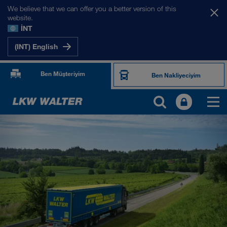
We believe that we can offer you a better version of this
website.
İNT
(INT) English
Ben Müşteriyim
Ben Nakliyeciyim
ÜRÜNLER VE SERVISLER
Kara taşımacılığı
Dijital çözümler
Kombine taşımacılık