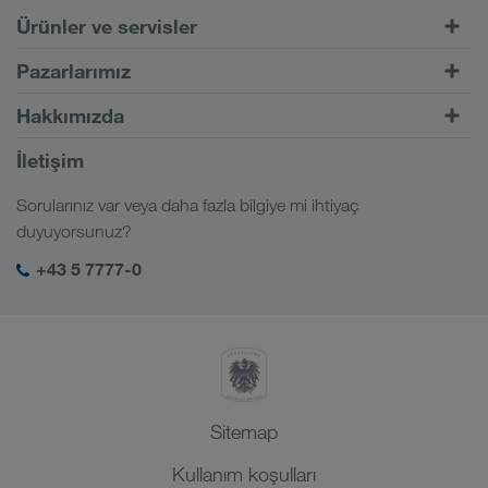
Ürünler ve servisler
Kara taşımacılığı
Pazarlarımız
Kombine taşımacılık
Avrupa
Hakkımızda
CONNECT müşteri portalı
Rusya
Şirket bilgileri
İletişim
Dijital çözümler
Kafkas
İş ve kariyer
Sektör çözümleri
Sorularınız var veya daha fazla bilgiye mi ihtiyaç
Orta Asya
Sosyal sorumluluk
LKW WALTER girişim
duyuyorsunuz?
Orta Doğu
SHEQ-yönetimi
+43 5 7777-0
Kuzey Afrika
Sitemap
Kullanım koşulları