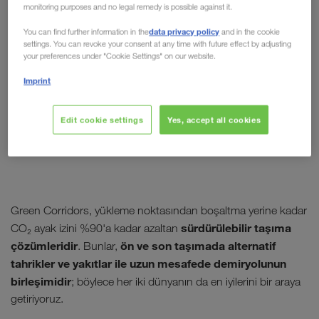
monitoring purposes and no legal remedy is possible against it.
data privacy policy
You can find further information in the
and in the cookie
settings. You can revoke your consent at any time with future effect by adjusting
your preferences under "Cookie Settings" on our website.
Imprint
Edit cookie settings
Yes, accept all cookies
Green Corridors, yükleme noktasından boşaltma yerine kadar
sürdürülebilir taşıma
CO₂ ayak izini %90'a kadar azaltan
çözümleridir
ön ve son taşımada alternatif
. Bunlar,
tahrikler ve yakıtlar ile uzun mesafede demiryolunun
birleşimidir
; böylece her iki dünyanın da en iyilerini bir araya
getiriyoruz.