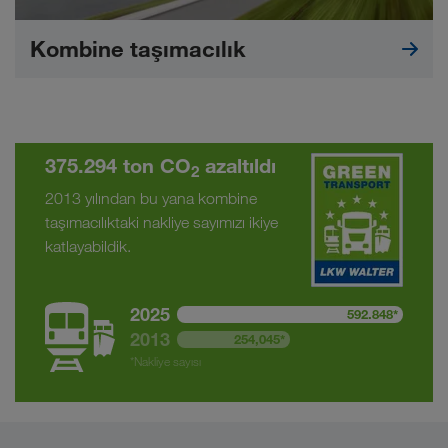
Kombine taşımacılık
375.294 ton CO
azaltıldı
2
2013 yılından bu yana kombine
taşımacılıktaki nakliye sayımızı ikiye
katlayabildik.
2025
592.848*
2013
254,045*
*Nakliye sayısı