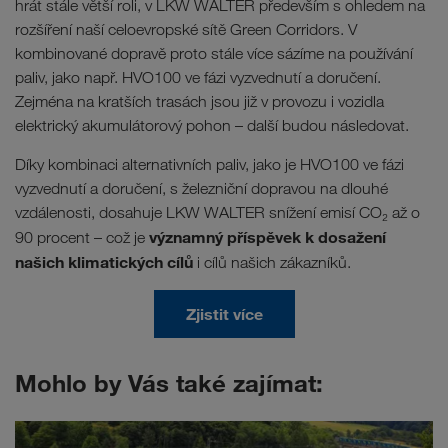
hrát stále větší roli, v LKW WALTER především s ohledem na
rozšíření naší celoevropské sítě Green Corridors. V
kombinované dopravě proto stále více sázíme na používání
paliv, jako např. HVO100 ve fázi vyzvednutí a doručení.
Zejména na kratších trasách jsou již v provozu i vozidla
elektrický akumulátorový pohon – další budou následovat.
Díky kombinaci alternativních paliv, jako je HVO100 ve fázi
vyzvednutí a doručení, s železniční dopravou na dlouhé
vzdálenosti, dosahuje LKW WALTER snížení emisí CO₂ až o
významný příspěvek k dosažení
90 procent – což je
našich klimatických cílů
i cílů našich zákazníků.
Zjistit více
Mohlo by Vás také zajímat: