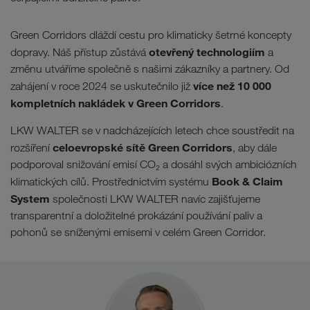
Green Corridors dláždí cestu pro klimaticky šetrné koncepty
otevřený technologiím
dopravy. Náš přístup zůstává
a
změnu utváříme společně s našimi zákazníky a partnery. Od
více než 10 000
zahájení v roce 2024 se uskutečnilo již
kompletních nakládek v Green Corridors
.
LKW WALTER se v nadcházejících letech chce soustředit na
celoevropské sítě Green Corridors
rozšíření
, aby dále
podporoval snižování emisí CO₂ a dosáhl svých ambiciózních
Book & Claim
klimatických cílů. Prostřednictvím systému
System
společnosti LKW WALTER navíc zajišťujeme
transparentní a doložitelné prokázání používání paliv a
pohonů se sníženými emisemi v celém Green Corridor.