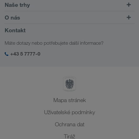
Silniční doprava
Naše trhy
Kombinovaná doprava
Evropa
O nás
Zákaznický portál CONNECT
Rusko
Informace o firmě
Kontakt
Digitální řešení
Kavkaz
Práce a kariéra
Řešení podle odvětví
Máte dotazy nebo potřebujete další informace?
Střední Asie
Sociální odpovědnost
Moje přihlašovací údaje do LKW WALTER
Blízký východ
+43 5 7777-0
Management SHEQ
Severní Afrika
Mapa stránek
Uživatelské podmínky
Ochrana dat
Tiráž