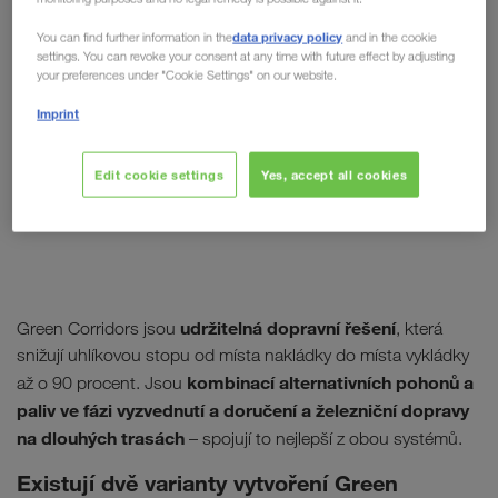
data privacy policy
You can find further information in the
and in the cookie
settings. You can revoke your consent at any time with future effect by adjusting
your preferences under "Cookie Settings" on our website.
Imprint
Edit cookie settings
Yes, accept all cookies
udržitelná dopravní řešení
Green Corridors jsou
, která
snižují uhlíkovou stopu od místa nakládky do místa vykládky
kombinací alternativních pohonů a
až o 90 procent. Jsou
paliv ve fázi vyzvednutí a doručení a železniční dopravy
na dlouhých trasách
– spojují to nejlepší z obou systémů.
Existují dvě varianty vytvoření Green