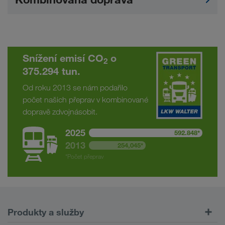
Snížení emisí CO
o
2
375.294 tun.
Od roku 2013 se nám podařilo
počet našich přeprav v kombinované
dopravě zdvojnásobit.
2025
592.848*
2013
254,045*
*Počet přeprav
Produkty a služby