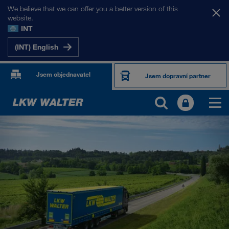
We believe that we can offer you a better version of this
website.
INT
(INT) English
Jsem objednavatel
Jsem dopravní partner
PRODUKTY A SLUŽBY
Silniční doprava
Digitální řešení
Kombinovaná doprava