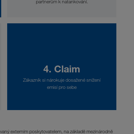
partnerům k natankování.
4. Claim
Zákazník si nárokuje dosažené snížení
emisí pro sebe
aný externím poskytovatelem, na základě mezinárodně