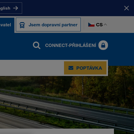
nglish
CS
vatel
Jsem dopravní partner
CONNECT-PŘIHLÁŠENÍ
POPTÁVKA