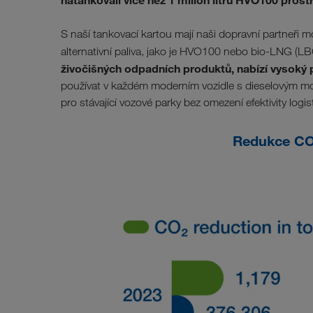
natankovali více než 1 milion litrů HVO100 pr
S naší tankovací kartou mají naši dopravní partneři
alternativní paliva, jako je HVO100 nebo bio-LNG (L
živočišných odpadních produktů, nabízí vysoký p
používat v každém moderním vozidle s dieselovým mo
pro stávající vozové parky bez omezení efektivity log
Redukce CO