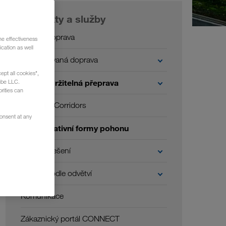
Produkty a služby
Silniční doprava
he effectiveness
cation as well
Kombinovaná doprava
ept all cookies",
Trvale udržitelná přeprava
ube LLC.
rities can
Green Corridors
consent at any
Alternativní formy pohonu
Digitální řešení
Řešení podle odvětví
Komunikace
Zákaznický portál CONNECT