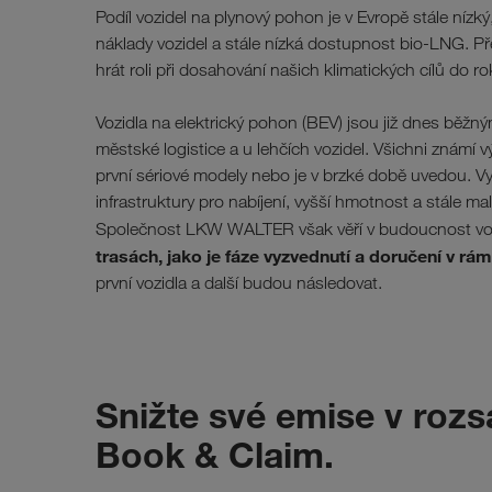
Podíl vozidel na plynový pohon je v Evropě stále nízký,
náklady vozidel a stále nízká dostupnost bio-LNG. Př
hrát roli při dosahování našich klimatických cílů do r
Vozidla na elektrický pohon (BEV) jsou již dnes běžn
městské logistice a u lehčích vozidel. Všichni známí v
první sériové modely nebo je v brzké době uvedou. V
infrastruktury pro nabíjení, vyšší hmotnost a stále ma
Společnost LKW WALTER však věří v budoucnost vozi
trasách, jako je fáze vyzvednutí a doručení v r
první vozidla a další budou následovat.
Snižte své emise v roz
Book & Claim.