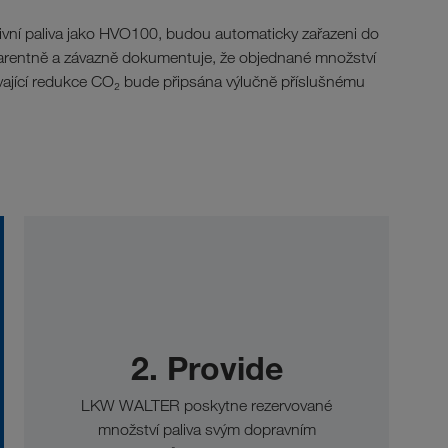
tivní paliva jako HVO100, budou automaticky zařazeni do
arentně a závazně dokumentuje, že objednané množství
ývající redukce CO₂ bude připsána výlučnĕ příslušnému
2. Provide
LKW WALTER poskytne rezervované
množství paliva svým dopravním