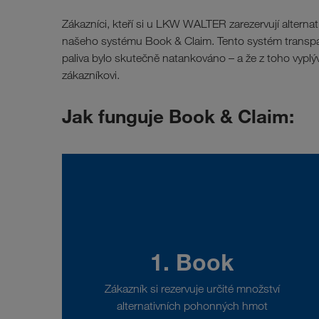
Zákazníci, kteří si u LKW WALTER zarezervují alterna
našeho systému Book & Claim. Tento systém transp
paliva bylo skutečně natankováno – a že z toho vypl
zákazníkovi.
Jak funguje Book & Claim:
1. Book
Zákazník si rezervuje určité množství
alternativních pohonných hmot