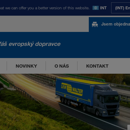
at we can offer you a better version of this website.
INT
(INT) E
Jsem objedna
áš evropský dopravce
NOVINKY
O NÁS
KONTAKT