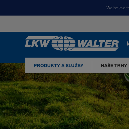
We believe th
V
PRODUKTY A SLUŽBY
NAŠE TRHY