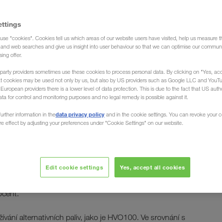
ettings
use "cookies". Cookies tell us which areas of our website users have visited, help us measure t
í formy pohonu
g and web searches and give us insight into user behaviour so that we can optimise our communi
sing offer.
party providers sometimes use these cookies to process personal data. By clicking on "Yes, acc
né hmoty a
at cookies may be used not only by us, but also by US providers such as Google LLC and YouT
uropean providers there is a lower level of data protection. This is due to the fact that US autho
ata for control and monitoring purposes and no legal remedy is possible against it.
: udržitelný zisk
data privacy policy
urther information in the
and in the cookie settings. You can revoke your 
ure effect by adjusting your preferences under "Cookie Settings" on our website.
do roku 2030 své emise v rozsahu Scope 3 o 30
ekologických koridorů „Green Corridors“, zaměření na
Edit cookie settings
Yes, accept all cookies
vy a pohony ve fázi vyzvednutí a doručení je jedním z
ické koridory mohou jako dekarbonizovaná řešení dopravy
rocent.
vání alternativních paliv, jako je HVO100. Ve srovnání s