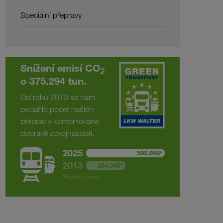
Speciální přepravy
Snížení emisí CO
2
o 375.294 tun.
Od roku 2013 se nám
podařilo počet našich
přeprav v kombinované
dopravě zdvojnásobit.
2025
592.848*
2013
254,045*
*Počet přeprav