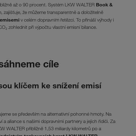
Book &
řibližně až o 90 procent. Systém LKW WALTER
m, zajišťuje, že můžeme transparentně a doložitelně
i emisemi
v celém dopravním řetězci. To přináší výhody i
O₂ zohlednit při výpočtu vlastní emisní bilance.
osáhneme cíle
sou klíčem ke snížení emisí
řujeme se především na alternativní pohonné hmoty. Na
 a aliance s našimi dopravními partnery a jejich řidiči. Za
LKW WALTER přibližně 1,53 miliardy kilometrů po a