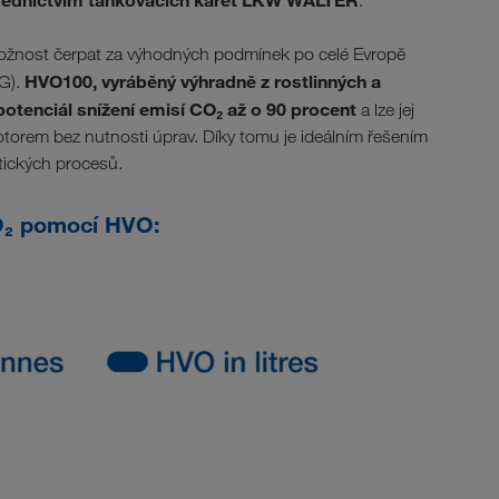
ostřednictvím tankovacích karet LKW WALTER
.
 možnost čerpat za výhodných podmínek po celé Evropě
HVO100, vyráběný výhradně z rostlinných a
BG).
otenciál snížení emisí CO₂ až o 90 procent
a lze jej
torem bez nutnosti úprav. Díky tomu je ideálním řešením
istických procesů.
₂ pomocí HVO: