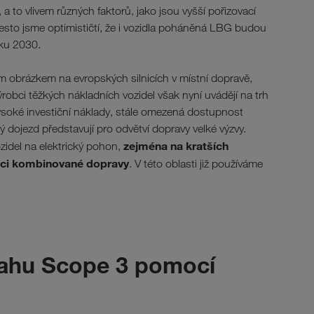
 a to vlivem různých faktorů, jako jsou vyšší pořizovací
esto jsme optimističtí, že i vozidla poháněná LBG budou
oku 2030.
ým obrázkem na evropských silnicích v místní dopravě,
ýrobci těžkých nákladních vozidel však nyní uvádějí na trh
ysoké investiční náklady, stále omezená dostupnost
lý dojezd představují pro odvětví dopravy velké výzvy.
zejména na kratších
del na elektrický pohon,
ámci kombinované dopravy
. V této oblasti již používáme
sahu Scope 3 pomocí