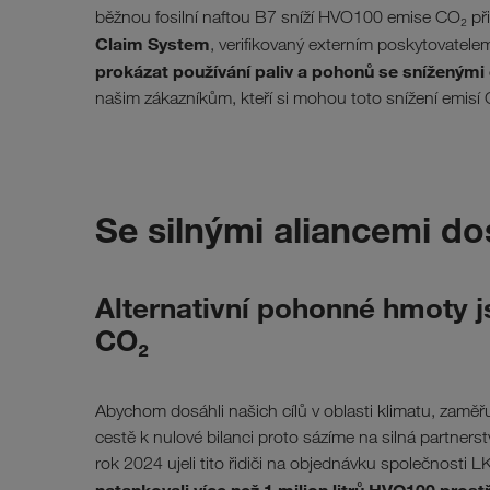
běžnou fosilní naftou B7 sníží HVO100 emise CO₂ p
Claim System
, verifikovaný externím poskytovatele
prokázat používání paliv a pohonů se sníženým
našim zákazníkům, kteří si mohou toto snížení emisí C
Se silnými aliancemi d
Alternativní pohonné hmoty j
CO₂
Abychom dosáhli našich cílů v oblasti klimatu, zamě
cestě k nulové bilanci proto sázíme na silná partnerství
rok 2024 ujeli tito řidiči na objednávku společnosti 