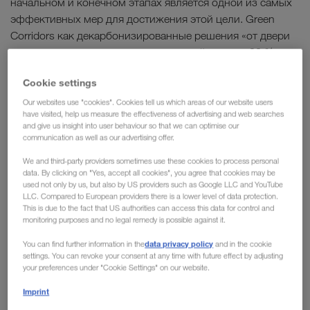
начальном и конечном этапах является одной из самых
эффективных мер для достижения этой цели. Green
Corridors как декарбонизированные решения «от двери
до двери» могут сократить углеродный след на 90 %.
Cookie settings
Мы также будем расширять использование
альтернативных видов топлива, таких как HVO100, в
Our websites use "cookies". Cookies tell us which areas of our website users
have visited, help us measure the effectiveness of advertising and web searches
обычном автомобильном транспорте. По сравнению с
and give us insight into user behaviour so that we can optimise our
обычным ископаемым дизельным топливом B7, HVO100
communication as well as our advertising offer.
позволяет сэкономить около 90 % выбросов CO₂.
We and third-party providers sometimes use these cookies to process personal
Система Book & Claim
компании LKW WALTER,
data. By clicking on "Yes, accept all cookies", you agree that cookies may be
проверенная сторонним поставщиком, гарантирует, что
used not only by us, but also by US providers such as Google LLC and YouTube
LLC. Compared to European providers there is a lower level of data protection.
подтвердить
мы сможем прозрачно и наглядно
This is due to the fact that US authorities can access this data for control and
использование топлива и двигателей с низким
monitoring purposes and no legal remedy is possible against it.
уровнем выбросов
по всей логистической цепочке. Это
data privacy policy
You can find further information in the
and in the cookie
приносит пользу нашим клиентам, которые могут
settings. You can revoke your consent at any time with future effect by adjusting
your preferences under "Cookie Settings" on our website.
учитывать эту экономию CO₂ при расчете собственного
баланса выбросов.
Imprint