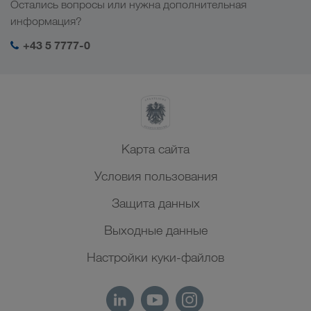
Остались вопросы или нужна дополнительная
Центральная Азия
Социальная ответственность
Мой вход в систему LKW WALTER
информация?
Ближний Восток
Менеджмент SHEQ
+43 5 7777-0
Северная Африка
Карта сайта
Условия пользования
Защита данных
Выходные данные
Настройки куки-файлов