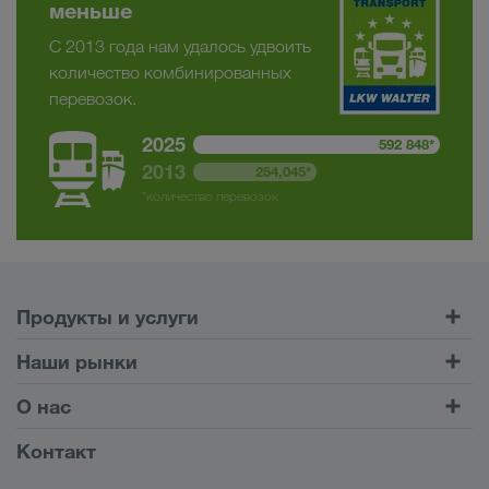
меньше
С 2013 года нам удалось удвоить
количество комбинированных
перевозок.
2025
592 848*
2013
254,045*
*количество перевозок
Продукты и услуги
Автомобильные перевозки
Наши рынки
Комбинированные перевозки
Европа
О нас
Клиентский портал CONNECT
Россия
Информация о компании
Контакт
Цифровые решения
Кавказ
Работа и карьера
Отрасли