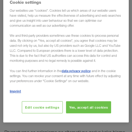
Cookie settings
Čak i u konvencionalnom drumskom saobraćaju proširićemo
Our websites use "cookies". Cookies tell us which areas of our website users
have visited, help us measure the effectiveness of advertising and web searches
upotrebu alternativnih goriva kao što je HVO100. U
and give us insight into user behaviour so that we can optimise our
poređenju sa konvencionalnim fosilnim B7 dizel gorivom,
communication as well as our advertising offer.
HVO100 štedi oko 90 procenata emisije ugljen-dioksida.
We and third-party providers sometimes use these cookies to process personal
Book & Claim System
LKW WALTER
koji je verifikovan od
data. By clicking on "Yes, accept all cookies", you agree that cookies may be
strane eksternog ponuđača, osigurava da duž celog
used not only by us, but also by US providers such as Google LLC and YouTube
LLC. Compared to European providers there is a lower level of data protection.
dokazati
transportnog lanca transparentno i vidljivo možemo
This is due to the fact that US authorities can access this data for control and
upotrebu goriva i pogona sa smanjenom emisijom
. Od
monitoring purposes and no legal remedy is possible against it.
toga profitiraju naši klijenti, koji ove uštede CO₂ mogu
data privacy policy
You can find further information in the
and in the cookie
uračunati u obračun sopstvenog bilansa emisija.
settings. You can revoke your consent at any time with future effect by adjusting
your preferences under "Cookie Settings" on our website.
Imprint
Sa jakim savezima do cilja
Edit cookie settings
Yes, accept all cookies
Alternativna goriva kao ključ za redukciju
ugljen-dioksida