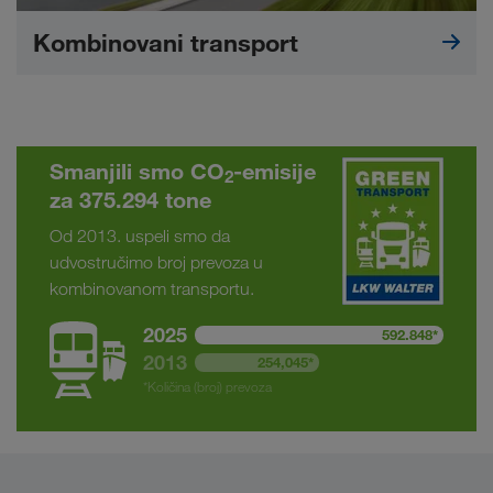
Kombinovani transport
Smanjili smo CO
-emisije
2
za 375.294 tone
Od 2013. uspeli smo da
udvostručimo broj prevoza u
kombinovanom transportu.
2025
592.848*
2013
254,045*
*Količina (broj) prevoza