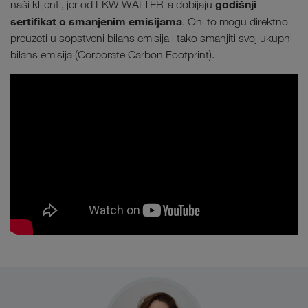
godišnji
naši klijenti, jer od LKW WALTER-a dobijaju
sertifikat o smanjenim emisijama
. Oni to mogu direktno
preuzeti u sopstveni bilans emisija i tako smanjiti svoj ukupni
bilans emisija (Corporate Carbon Footprint).