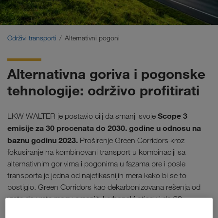
Održivi transporti
Komunikacija
Održivi transporti
Alternativni pogoni
Portal za klijente CONNECT
Alternativna goriva i pogonske
Rešenja za industriju
tehnologije: održivo profitirati
Scope 3
LKW WALTER je postavio cilj da smanji svoje
emisije za 30 procenata do 2030. godine u odnosu na
baznu godinu 2023.
Proširenje Green Corridors kroz
fokusiranje na kombinovani transport u kombinaciji sa
alternativnim gorivima i pogonima u fazama pre i posle
transporta je jedna od najefikasnijih mera kako bi se to
postiglo. Green Corridors kao dekarbonizovana rešenja od
vrata do vrata mogu smanjiti karbonski otisak i do 90
procenata.