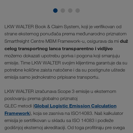
LKW WALTER Book & Claim System, koji je verifikovan od
strane eksternog ponuđača prema međunarodno priznatom
duž
Smartfreight Centre MBM Framework-u, osigurava da mi
celog transportnog lanca transparentno i vidljivo
možemo dokazati upotrebu goriva i pogona koji smanjuju
emisije. Time LKW WALTER svojim klijentima garantuje da su
potrebne količine zaista natočene i da su postignute uštede
emisija samo jednokratno pripisane transportu.
LKW WALTER izračunava Scope 3 emisije u eksternom
poslovanju prema globalno priznatoj
Global Logistic Emission Calculation
GLEC metodi (
Framework
), koja se zasniva na ISO14083. Naš kalkulator
emisija je sertifikovan u skladu sa ISO 14083 i podleže
godišnjoj eksternoj akreditaciji. Od toga profitiraju pre svega