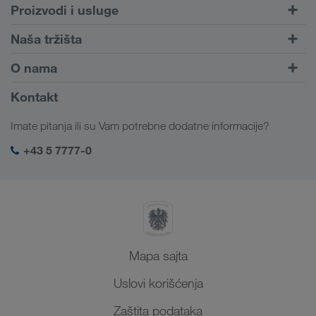
Proizvodi i usluge
Drumski transport
Naša tržišta
Kombinovani transport
Evropa
O nama
Portal za klijente CONNECT
Rusija
Informacije o preduzeću
Kontakt
Digitalna rešenja
Kavkaz
Zaposlenje i karijera
Rešenja za industriju
Imate pitanja ili su Vam potrebne dodatne informacije?
Centralna Azija
Društvena odgovornost
Moj LKW WALTER log-in
Bliski Istok
+43 5 7777-0
SHEQ menadžment
Severna Afrika
Mapa sajta
Uslovi korišćenja
Zaštita podataka