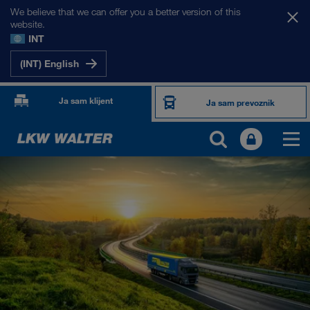
We believe that we can offer you a better version of this
website.
INT
(INT) English
Ja sam klijent
Ja sam prevoznik
PROIZVODI I USLUGE
Drumski transport
Digitalna rešenja
Kombinovani transport