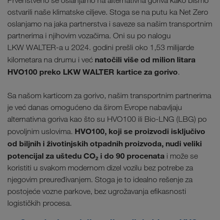
Prvenstveno se oslanjamo na alternativna goriva kako bismo
ostvarili naše klimatske ciljeve. Stoga se na putu ka Net Zero
oslanjamo na jaka partnerstva i saveze sa našim transportnim
partnerima i njihovim vozačima. Oni su po nalogu
LKW WALTER-a u 2024. godini prešli oko 1,53 milijarde
natočili više od milion litara
kilometara na drumu i već
HVO100 preko LKW WALTER kartice za gorivo
.
Sa našom karticom za gorivo, našim transportnim partnerima
je već danas omogućeno da širom Evrope nabavljaju
alternativna goriva kao što su HVO100 ili Bio-LNG (LBG) po
HVO100, koji se proizvodi isključivo
povoljnim uslovima.
od biljnih i životinjskih otpadnih proizvoda, nudi veliki
potencijal za uštedu CO₂ i do 90 procenata
i može se
koristiti u svakom modernom dizel vozilu bez potrebe za
njegovim preuređivanjem. Stoga je to idealno rešenje za
postojeće vozne parkove, bez ugrožavanja efikasnosti
logističkih procesa.