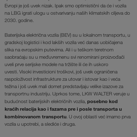
Evropi je još uvek nizak. Ipak smo optimistični da će i vozila
na LBG igrati ulogu u ostvarivanju naših klimatskih ciljeva do
2030. godine.
Baterijska električna vozila (BEV) su u lokalnom transportu, u
gradskoj logistici i kod lakših vozila već danas uobičajena
slika na evropskim putevima. Ali i u teškom teretnom
saobraćaju su u međuvremenu svi renomirani proizvođači
uveli prve serijske modele na tržište ili će ih uskoro
uvesti. Visoki investicioni troškovi, još uvek ograničena
raspoloživost infrastrukture za utovar i istovar kao i veća
težina i još uvek mali domet predstavljaju velike izazove za
transportnu industriju. Uprkos tome, LKW WALTER veruje u
posebno kod
budućnost baterijskih električnih vozila,
kraćih relacija kao i fazama pre i posle transporta u
kombinovanom transportu
. U ovoj oblasti već imamo prva
vozila u upotrebi, a slediće i druga.