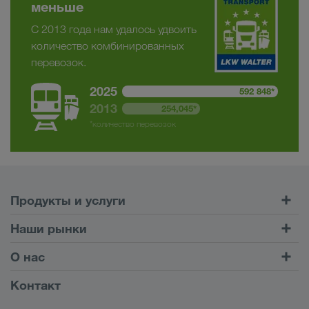
меньше
С 2013 года нам удалось удвоить
количество комбинированных
перевозок.
2025
592 848*
2013
254,045*
*количество перевозок
Продукты и услуги
Автомобильные перевозки
Наши рынки
Комбинированные перевозки
Европа
О нас
Клиентский портал CONNECT
Россия
Информация о компании
Контакт
Цифровые решения
Кавказ
Работа и карьера
Отрасли