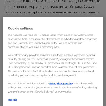
начальном и конечном этапах является одной из самых
эффективных мер для достижения этой цели. Green
Corridors как декарбонизированные решения «от двери
до двери» могут сократить углеродный след на 90 %.
Cookie settings
Мы также будем расширять использование
альтернативных видов топлива, таких как HVO100, в
Our websites use "cookies". Cookies tell us which areas of our website users
have visited, help us measure the effectiveness of advertising and web searches
обычном автомобильном транспорте. По сравнению с
and give us insight into user behaviour so that we can optimise our
обычным ископаемым дизельным топливом B7, HVO100
communication as well as our advertising offer.
позволяет сэкономить около 90 % выбросов CO₂.
We and third-party providers sometimes use these cookies to process personal
Система Book & Claim
компании LKW WALTER,
data. By clicking on "Yes, accept all cookies", you agree that cookies may be
проверенная сторонним поставщиком, гарантирует, что
used not only by us, but also by US providers such as Google LLC and YouTube
LLC. Compared to European providers there is a lower level of data protection.
подтвердить
мы сможем прозрачно и наглядно
This is due to the fact that US authorities can access this data for control and
использование топлива и двигателей с низким
monitoring purposes and no legal remedy is possible against it.
уровнем выбросов
по всей логистической цепочке. Это
data privacy policy
You can find further information in the
and in the cookie
приносит пользу нашим клиентам, которые могут
settings. You can revoke your consent at any time with future effect by adjusting
your preferences under "Cookie Settings" on our website.
учитывать эту экономию CO₂ при расчете собственного
баланса выбросов.
Imprint