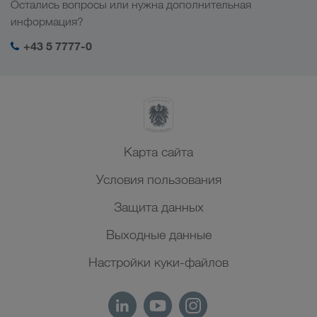
Остались вопросы или нужна дополнительная
Центральная Азия
Социальная ответственность
Мой вход в систему LKW WALTER
информация?
Ближний Восток
Менеджмент SHEQ
+43 5 7777-0
Северная Африка
Карта сайта
Условия пользования
Защита данных
Выходные данные
Настройки куки-файлов