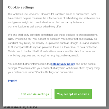
procentiem.
Cookie settings
Our websites use "cookies". Cookies tell us which areas of our website users
Arī parastajā autotransportā mēs paplašināsim alternatīvo
have visited, help us measure the effectiveness of advertising and web searches
degvielu, piemēram, HVO100, izmantošanu. Salīdzinājumā ar
and give us insight into user behaviour so that we can optimise our
communication as well as our advertising offer.
parasto fosilo B7 dīzeļdegvielu HVO100 ietaupa aptuveni 90
procentus no CO₂ emisijām. LKW WALTER ārējā
We and third-party providers sometimes use these cookies to process personal
data. By clicking on "Yes, accept all cookies", you agree that cookies may be
Book & Claim sistēma
pakalpojumu sniedzēja verificētā
used not only by us, but also by US providers such as Google LLC and YouTube
nodrošina, ka visā pārvadājumu ķēdē varam pārskatāmi un
LLC. Compared to European providers there is a lower level of data protection.
pierādīt mazāk izmešu radošas degvielas un
saprotami
This is due to the fact that US authorities can access this data for control and
monitoring purposes and no legal remedy is possible against it.
piedziņas izmantošanu
. No tā gūst labumu mūsu klienti,
kuri šos CO₂ ietaupījumus var ieskaitīt savas emisiju bilances
data privacy policy
You can find further information in the
and in the cookie
settings. You can revoke your consent at any time with future effect by adjusting
aprēķinā.
your preferences under "Cookie Settings" on our website.
Imprint
Ar spēcīgām aliansēm uz mērķi
Edit cookie settings
Yes, accept all cookies
Alternatīvās degvielas kā atslēga uz CO₂
samazinājumu