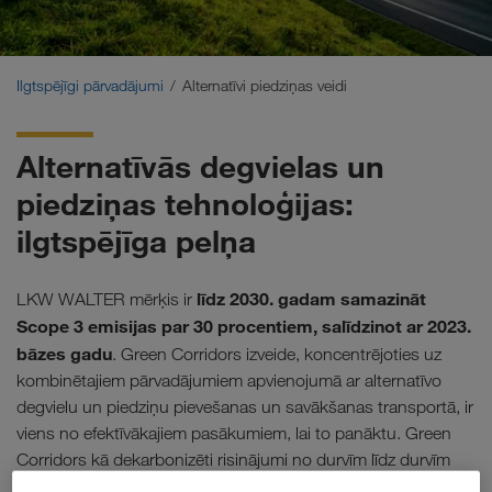
Ilgtspējīgi pārvadājumi
Sazināšanās
Ilgtspējīgi pārvadājumi
Alternatīvi piedziņas veidi
Klientu portāls CONNECT
Alternatīvās degvielas un
Nozaru risinājumi
piedziņas tehnoloģijas:
ilgtspējīga pelņa
līdz 2030. gadam samazināt
LKW WALTER mērķis ir
Scope 3 emisijas par 30 procentiem, salīdzinot ar 2023.
bāzes gadu
. Green Corridors izveide, koncentrējoties uz
kombinētajiem pārvadājumiem apvienojumā ar alternatīvo
degvielu un piedziņu pievešanas un savākšanas transportā, ir
viens no efektīvākajiem pasākumiem, lai to panāktu. Green
Corridors kā dekarbonizēti risinājumi no durvīm līdz durvīm
var samazināt oglekļa pēdas nospiedumu līdz pat 90