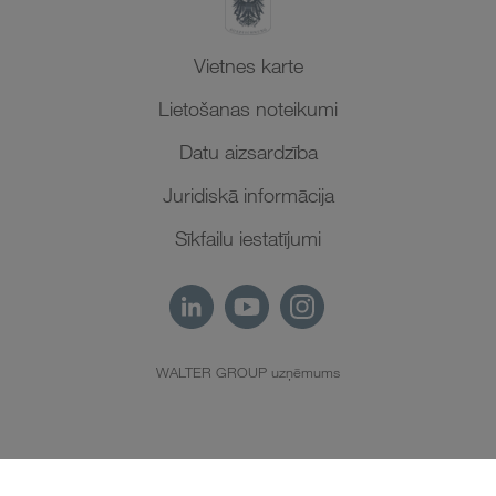
Vietnes karte
Lietošanas noteikumi
Datu aizsardzība
Juridiskā informācija
Sīkfailu iestatījumi
WALTER GROUP uzņēmums
LV