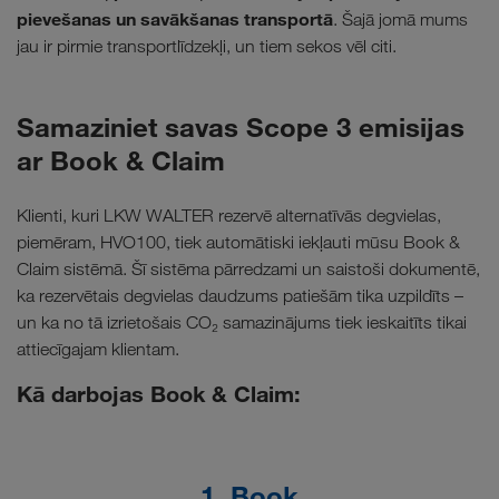
pievešanas un savākšanas transportā
. Šajā jomā mums
jau ir pirmie transportlīdzekļi, un tiem sekos vēl citi.
Samaziniet savas Scope 3 emisijas
ar Book & Claim
Klienti, kuri LKW WALTER rezervē alternatīvās degvielas,
piemēram, HVO100, tiek automātiski iekļauti mūsu Book &
Claim sistēmā. Šī sistēma pārredzami un saistoši dokumentē,
ka rezervētais degvielas daudzums patiešām tika uzpildīts –
un ka no tā izrietošais CO₂ samazinājums tiek ieskaitīts tikai
attiecīgajam klientam.
Kā darbojas Book & Claim:
1. Book