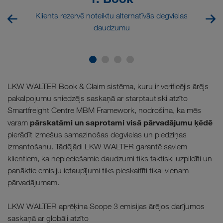
Klients rezervē noteiktu alternatīvās degvielas
daudzumu
LKW WALTER Book & Claim sistēma, kuru ir verificējis ārējs
pakalpojumu sniedzējs saskaņā ar starptautiski atzīto
Smartfreight Centre MBM Framework, nodrošina, ka mēs
pārskatāmi un saprotami visā pārvadājumu ķēdē
varam
pierādīt izmešus samazinošas degvielas un piedziņas
izmantošanu. Tādējādi LKW WALTER garantē saviem
klientiem, ka nepieciešamie daudzumi tiks faktiski uzpildīti un
panāktie emisiju ietaupījumi tiks pieskaitīti tikai vienam
pārvadājumam.
LKW WALTER aprēķina Scope 3 emisijas ārējos darījumos
saskaņā ar globāli atzīto