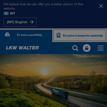
We believe that we can offer you a better version of this
website.
INT
(INT) English
Es esmu pasūtītājs
Es esmu transporta uzņēmējs
PRODUKTI UN PAKALPOJUMI
Pārvadājumi pa autoceļiem
Digitāli risinājumi
Kombinētie pārvadājumi