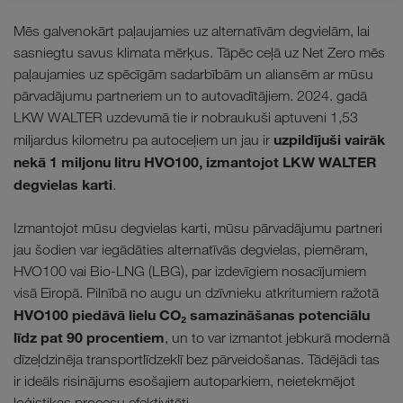
Mēs galvenokārt paļaujamies uz alternatīvām degvielām, lai
sasniegtu savus klimata mērķus. Tāpēc ceļā uz Net Zero mēs
paļaujamies uz spēcīgām sadarbībām un aliansēm ar mūsu
pārvadājumu partneriem un to autovadītājiem. 2024. gadā
LKW WALTER uzdevumā tie ir nobraukuši aptuveni 1,53
uzpildījuši vairāk
miljardus kilometru pa autoceļiem un jau ir
nekā 1 miljonu litru HVO100, izmantojot LKW WALTER
degvielas karti
.
Izmantojot mūsu degvielas karti, mūsu pārvadājumu partneri
jau šodien var iegādāties alternatīvās degvielas, piemēram,
HVO100 vai Bio-LNG (LBG), par izdevīgiem nosacījumiem
visā Eiropā. Pilnībā no augu un dzīvnieku atkritumiem ražotā
HVO100 piedāvā lielu CO₂ samazināšanas potenciālu
līdz pat 90 procentiem
, un to var izmantot jebkurā modernā
dīzeļdzinēja transportlīdzeklī bez pārveidošanas. Tādējādi tas
ir ideāls risinājums esošajiem autoparkiem, neietekmējot
loģistikas procesu efektivitāti.