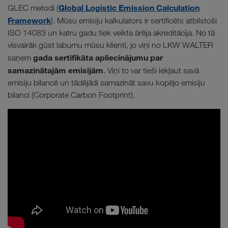
Global Logistic Emission Calculation
GLEC metodi (
Framework
). Mūsu emisiju kalkulators ir sertificēts atbilstoši
ISO 14083 un katru gadu tiek veikta ārēja akreditācija. No tā
visvairāk gūst labumu mūsu klienti, jo viņi no LKW WALTER
gada sertifikāta apliecinājumu par
saņem
samazinātajām emisijām
. Viņi to var tieši iekļaut savā
emisiju bilancē un tādējādi samazināt savu kopējo emisiju
bilanci (Corporate Carbon Footprint).