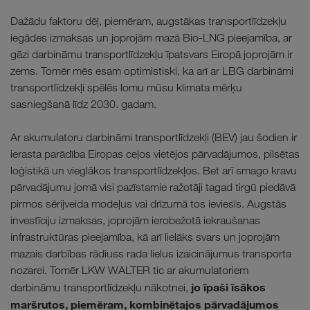
Dažādu faktoru dēļ, piemēram, augstākas transportlīdzekļu
iegādes izmaksas un joprojām mazā Bio-LNG pieejamība, ar
gāzi darbināmu transportlīdzekļu īpatsvars Eiropā joprojām ir
zems. Tomēr mēs esam optimistiski, ka arī ar LBG darbināmi
transportlīdzekļi spēlēs lomu mūsu klimata mērķu
sasniegšanā līdz 2030. gadam.
Ar akumulatoru darbināmi transportlīdzekļi (BEV) jau šodien ir
ierasta parādība Eiropas ceļos vietējos pārvadājumos, pilsētas
loģistikā un vieglākos transportlīdzekļos. Bet arī smago kravu
pārvadājumu jomā visi pazīstamie ražotāji tagad tirgū piedāvā
pirmos sērijveida modeļus vai drīzumā tos ieviesīs. Augstās
investīciju izmaksas, joprojām ierobežotā iekraušanas
infrastruktūras pieejamība, kā arī lielāks svars un joprojām
mazais darbības rādiuss rada lielus izaicinājumus transporta
nozarei. Tomēr LKW WALTER tic ar akumulatoriem
jo īpaši īsākos
darbināmu transportlīdzekļu nākotnei,
maršrutos, piemēram, kombinētajos pārvadājumos