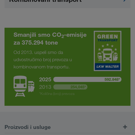
Smanjili smo CO
-emisije
2
za 375.294 tone
Od 2013. uspeli smo da
udvostručimo broj prevoza u
kombinovanom transportu.
2025
592.848*
2013
254,045*
*Količina (broj) prevoza
Proizvodi i usluge