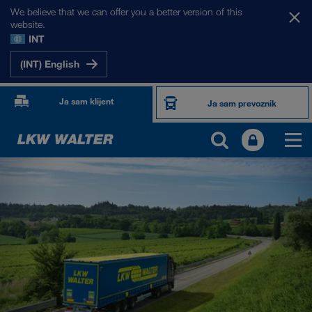
We believe that we can offer you a better version of this
website.
INT
(INT) English
Ja sam klijent
Ja sam prevoznik
PROIZVODI I USLUGE
Drumski transport
Digitalna rešenja
Kombinovani transport