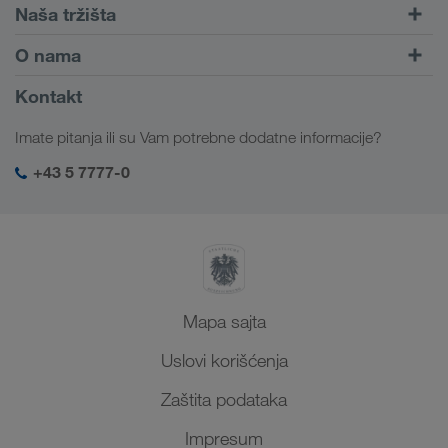
Drumski transport
Naša tržišta
Kombinovani transport
Evropa
O nama
Portal za klijente CONNECT
Rusija
Informacije o preduzeću
Kontakt
Digitalna rešenja
Kavkaz
Zaposlenje i karijera
Rešenja za industriju
Imate pitanja ili su Vam potrebne dodatne informacije?
Centralna Azija
Društvena odgovornost
Moj LKW WALTER log-in
Bliski Istok
+43 5 7777-0
SHEQ menadžment
Severna Afrika
Mapa sajta
Uslovi korišćenja
Zaštita podataka
Impresum