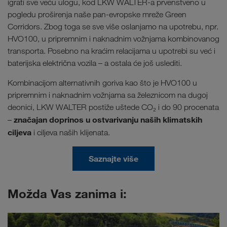
igrati sve veću ulogu, kod LKW WALTER-a prvenstveno u
pogledu proširenja naše pan-evropske mreže Green
Corridors. Zbog toga se sve više oslanjamo na upotrebu, npr.
HVO100, u pripremnim i naknadnim vožnjama kombinovanog
transporta. Posebno na kraćim relacijama u upotrebi su već i
baterijska električna vozila – a ostala će još uslediti.
Kombinacijom alternativnih goriva kao što je HVO100 u
pripremnim i naknadnim vožnjama sa železnicom na dugoj
deonici, LKW WALTER postiže uštede CO₂ i do 90 procenata
značajan doprinos u ostvarivanju naših klimatskih
–
ciljeva
i ciljeva naših klijenata.
Saznajte više
Možda Vas zanima i: