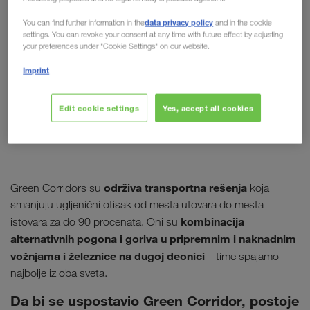
data privacy policy
You can find further information in the
and in the cookie
settings. You can revoke your consent at any time with future effect by adjusting
your preferences under "Cookie Settings" on our website.
Imprint
Edit cookie settings
Yes, accept all cookies
održiva transportna rešenja
Green Corridors su
koja
smanjuju ugljenični otisak od mesta utovara do mesta
kombinacija
istovara za do 90 procenata. Oni su
alternativnih pogona i goriva u pripremnim i naknadnim
vožnjama i železnice na dugoj deonici
– time spajamo
najbolje iz oba sveta.
Da bi se uspostavio Green Corridor, postoje