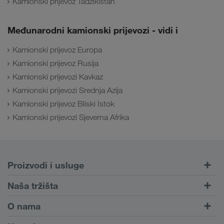
Kamionski prijevoz Tadžikistan
Međunarodni kamionski prijevozi - vidi i
Kamionski prijevoz Europa
Kamionski prijevoz Rusija
Kamionski prijevozi Kavkaz
Kamionski prijevozi Srednja Azija
Kamionski prijevoz Bliski Istok
Kamionski prijevozi Sjeverna Afrika
Proizvodi i usluge
Cestovni prijevoz
Naša tržišta
Kombinirani prijevoz
Europa
O nama
Portal za klijente CONNECT
Rusija
Informacije o poduzeću