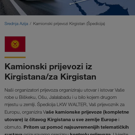
Bliski Istok
Kavkaz
Srednja Azija
Kamionski prijevozi Kirgistan (Špedicija)
Sjeverna Afrika
Kamionski prijevozi iz
Kirgistana/za Kirgistan
Naši organizatori prijevoza organiziraju utovar i istovar Vaše
robe u Biškeku, Ošu, Jalalabadu i u bilo kojem drugom
mjestu u zemlji. Špedicija LKW WALTER, Vaš prijevoznik za
aše kamionske prijevoze (kompletne
Europu, organizira V
utovare) iz čitavog Kirgistana u sve zemlje Europe
i
Pritom uz pomoć najsuvremenijih telematičkih
obrnuto.
sustava
kontrolu prijevoza
osiguravamo preciznu
. Uvjerite