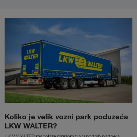
Koliko je velik vozni park poduzeća
LKW WALTER?
LKW WALTER raspolaže mrežom transportnih partnera