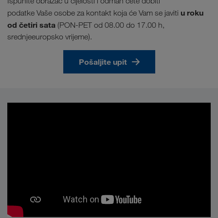
Ispunite obrazac u cijelosti i odmah ćete dobiti
u roku
podatke Vaše osobe za kontakt koja će Vam se javiti
od četiri sata
(PON-PET od 08.00 do 17.00 h,
srednjeeuropsko vrijeme).
Pošaljite upit