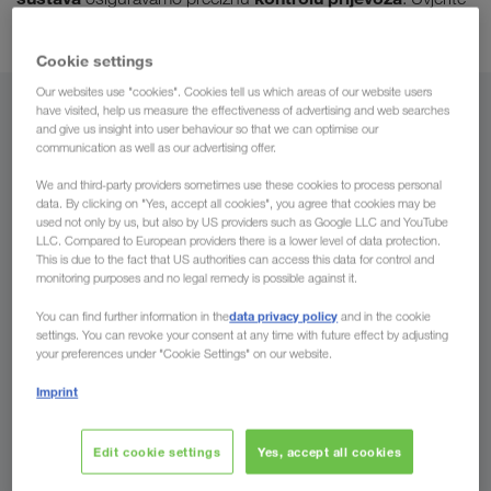
vrhunski organizirano carinjenje
se i sami u
.
Cookie settings
Our websites use "cookies". Cookies tell us which areas of our website users
have visited, help us measure the effectiveness of advertising and web searches
Iz
and give us insight into user behaviour so that we can optimise our
communication as well as our advertising offer.
Hrvatska
We and third-party providers sometimes use these cookies to process personal
data. By clicking on "Yes, accept all cookies", you agree that cookies may be
used not only by us, but also by US providers such as Google LLC and YouTube
LLC. Compared to European providers there is a lower level of data protection.
This is due to the fact that US authorities can access this data for control and
Za
monitoring purposes and no legal remedy is possible against it.
Država
data privacy policy
You can find further information in the
and in the cookie
settings. You can revoke your consent at any time with future effect by adjusting
your preferences under "Cookie Settings" on our website.
Imprint
Pošaljite upit
Edit cookie settings
Yes, accept all cookies