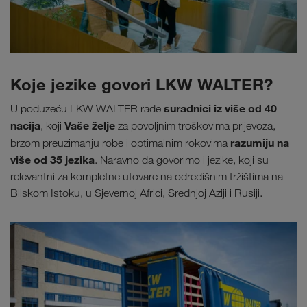
Koje jezike govori LKW WALTER?
suradnici iz više od 40
U poduzeću LKW WALTER rade
nacija
Vaše želje
, koji
za povoljnim troškovima prijevoza,
razumiju na
brzom preuzimanju robe i optimalnim rokovima
više od 35 jezika
. Naravno da govorimo i jezike, koji su
relevantni za kompletne utovare na odredišnim tržištima na
Bliskom Istoku, u Sjevernoj Africi, Srednjoj Aziji i Rusiji.