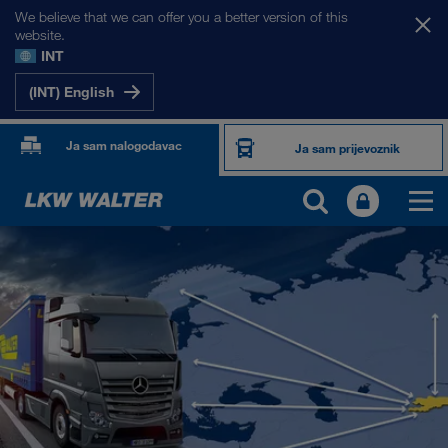
We believe that we can offer you a better version of this
website.
INT
(INT) English
Ja sam nalogodavac
Ja sam prijevoznik
NAŠA TRŽIŠTA
Europa
Srednja Azija
Rusija