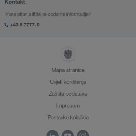
Kontakt
Digitalna rješenja
Kavkaz
Poslovi i karijera
Rješenja prema branši
Imate pitanja ili želite dodatne informacije?
Srednja Azija
Društvena odgovornost
Moja LKW WALTER prijava
Bliski Istok
+43 5 7777-0
SHEQ-menadžment
Sjeverna Afrika
Mapa stranice
Uvjeti korištenja
Zaštita podataka
Impresum
Postavke kolačića