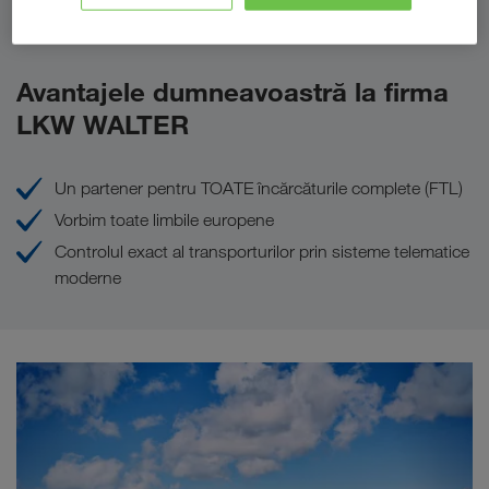
Trimiteți solicitarea dumneavoastră acum
Avantajele dumneavoastră la firma
LKW WALTER
Un partener pentru TOATE încărcăturile complete (FTL)
Vorbim toate limbile europene
Controlul exact al transporturilor prin sisteme telematice
moderne