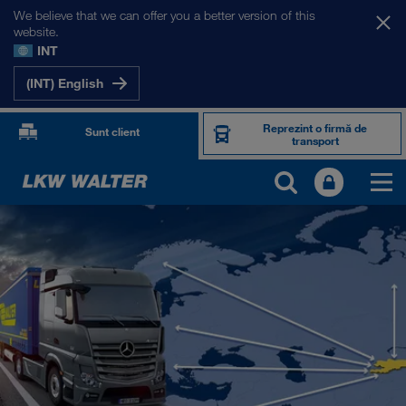
We believe that we can offer you a better version of this
website.
INT
(INT) English
Reprezint o firmă de
Sunt client
transport
PIEȚELE NOASTRE
Europa
Asia Centrală
Rusia