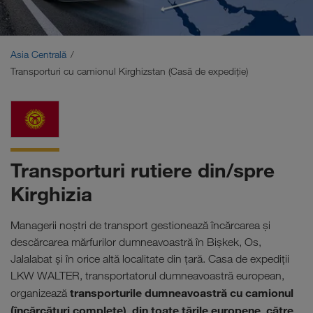
Orientul Mijlociu
Caucaz
Asia Centrală
Transporturi cu camionul Kirghizstan (Casă de expediţie)
Africa de Nord
Transporturi rutiere din/spre
Kirghizia
Managerii noștri de transport gestionează încărcarea și
descărcarea mărfurilor dumneavoastră în Bișkek, Os,
Jalalabat și în orice altă localitate din țară. Casa de expediţii
LKW WALTER, transportatorul dumneavoastră european,
transporturile dumneavoastră cu camionul
organizează
(încărcături complete), din toate ţările europene, către