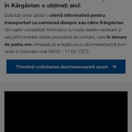
în Kârgâstan o obţineţi aici!
ofertă informativă pentru
Solicitaţi chiar astăzi o
transporturi cu camionul dinspre sau către Kârgâstan
.
Vă rugăm completați formularul cu toate datele necesare și
în decurs
veți primi imediat datele persoanei de contact, care
de patru ore
urmează să ia legătura cu dumneavoastră (luni-
vineri in intervalul orar 08:00 - 17:00, CET).
Trimiteți solicitarea dumneavoastră acum