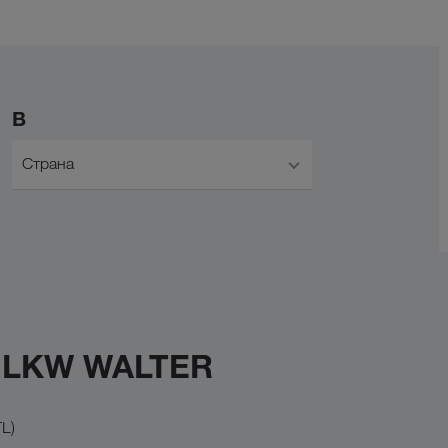
В
Страна
с LKW WALTER
L)