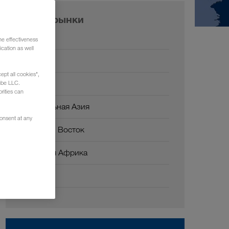
Наши рынки
Европа
he effectiveness
cation as well
Россия
ept all cookies",
Кавказ
ube LLC.
rities can
Центральная Азия
consent at any
Ближний Восток
Северная Африка
Китай