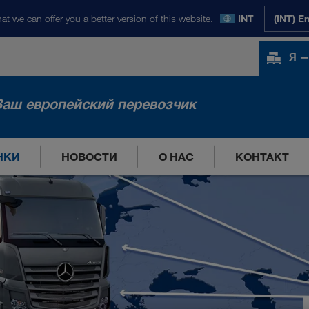
at we can offer you a better version of this website.
INT
(INT) E
Я —
Ваш европейский перевозчик
НКИ
НОВОСТИ
О НАС
КОНТАКТ