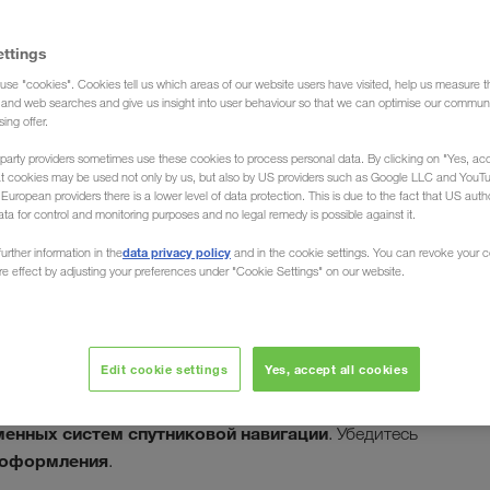
ettings
use "cookies". Cookies tell us which areas of our website users have visited, help us measure t
(Доставка груза)
g and web searches and give us insight into user behaviour so that we can optimise our communi
sing offer.
party providers sometimes use these cookies to process personal data. By clicking on "Yes, acc
at cookies may be used not only by us, but also by US providers such as Google LLC and YouT
uropean providers there is a lower level of data protection. This is due to the fact that US autho
ata for control and monitoring purposes and no legal remedy is possible against it.
з/в Киргизию
data privacy policy
urther information in the
and in the cookie settings. You can revoke your 
ure effect by adjusting your preferences under "Cookie Settings" on our website.
зку и разгрузку Ваших товаров в Бишкеке, Оше,
страны. Экспедиционная компания LKW WALTER ,
Edit cookie settings
Yes, accept all cookies
грузоперевозки (комплектные грузы) из любой
точный
братно. При этом мы обеспечиваем
енных систем спутниковой навигации
. Убедитесь
 оформления
.