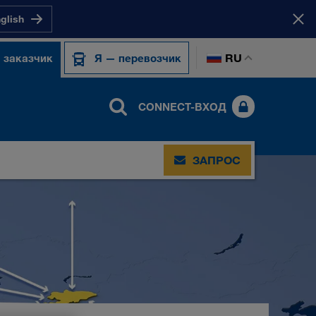
nglish
RU
 заказчик
Я — перевозчик
CONNECT-ВХОД
ЗАПРОС