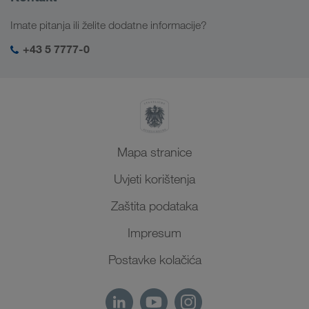
Kavkaz
Poslovi i karijera
Rješenja prema branši
Imate pitanja ili želite dodatne informacije?
Srednja Azija
Društvena odgovornost
Moja LKW WALTER prijava
Bliski Istok
+43 5 7777-0
SHEQ-menadžment
Sjeverna Afrika
Mapa stranice
Uvjeti korištenja
Zaštita podataka
Impresum
Postavke kolačića