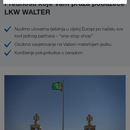
Prednosti koje Vam pruža poduzeće
LKW WALTER
Nudimo utovarna rješenja u cijeloj Europi po načelu sve
kod jednog partnera – "one-stop-shop"
Osobno savjetovanje na Vašem materinjem jeziku
Korištenje poluprikolice s ceradom