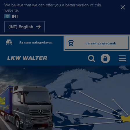
We believe that we can offer you a better version of this
website.
INT
(INT) English
Ja sam nalogodavac
Ja sam prijevoznik
NAŠA TRŽIŠTA
Europa
Srednja Azija
Rusija