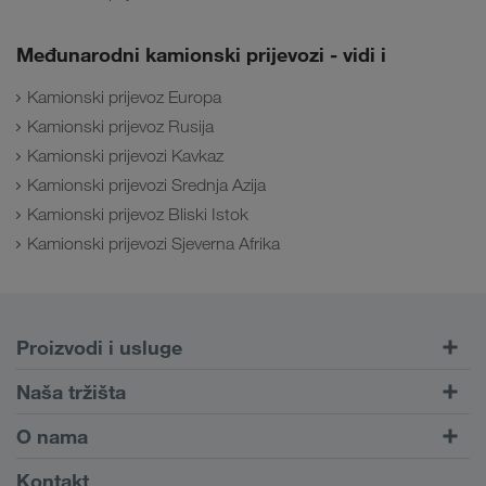
Međunarodni kamionski prijevozi - vidi i
Kamionski prijevoz Europa
Kamionski prijevoz Rusija
Kamionski prijevozi Kavkaz
Kamionski prijevozi Srednja Azija
Kamionski prijevoz Bliski Istok
Kamionski prijevozi Sjeverna Afrika
Proizvodi i usluge
Cestovni prijevoz
Naša tržišta
Kombinirani prijevoz
Europa
O nama
Portal za klijente CONNECT
Rusija
Informacije o poduzeću
Kontakt
Digitalna rješenja