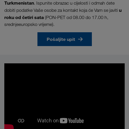
Turkmenistan
. Ispunite obrazac u cijelosti i odmah ćete
u
dobiti podatke Vaše osobe za kontakt koja će Vam se javiti
roku od četiri sata
(PON-PET od 08.00 do 17.00 h,
srednjeeuropsko vrijeme).
Pošaljite upit