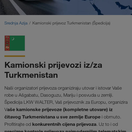
Bliski Istok
Kavkaz
Srednja Azija
Kamionski prijevoz Turkmenistan (Špedicija)
Sjeverna Afrika
Kamionski prijevozi iz/za
Turkmenistan
Naši organizatori prijevoza organiziraju utovar i istovar Vaše
robe u Ašgabatu, Dasoguzu, Mariju i posvuda u zemlji.
Špedicija LKW WALTER, Vaš prijevoznik za Europu, organizira
aše kamionske prijevoze (kompletne utovare) iz
V
čitavog Turkmenistana u sve zemlje Europe
i obrnuto.
konkurentnih cijena prijevoza
Profitirajte od
. Uz to i od
precizne kontrole prijevoza najmodernijim telematskim