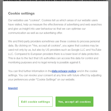
sustavima
.
Cookie settings
Our websites use "cookies". Cookies tell us which areas of our website users
have visited, help us measure the effectiveness of advertising and web searches
Iz
and give us insight into user behaviour so that we can optimise our
communication as well as our advertising offer.
Hrvatska
We and third-party providers sometimes use these cookies to process personal
data. By clicking on "Yes, accept all cookies", you agree that cookies may be
used not only by us, but also by US providers such as Google LLC and YouTube
LLC. Compared to European providers there is a lower level of data protection.
This is due to the fact that US authorities can access this data for control and
Za
monitoring purposes and no legal remedy is possible against it.
data privacy policy
You can find further information in the
and in the cookie
Država
settings. You can revoke your consent at any time with future effect by adjusting
your preferences under "Cookie Settings" on our website.
Imprint
Pošaljite upit
Edit cookie settings
Yes, accept all cookies