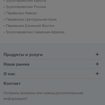
Грузоперевозки Европа
Грузоперевозки Россия
Перевозки Кавказ
Перевозки Центральная Азия
Перевозки Ближний Восток
Грузоперевозки Северная Африка
Продукты и услуги
Автомобильные перевозки
Наши рынки
Комбинированные перевозки
Европа
О нас
Клиентский портал CONNECT
Россия
Информация о компании
Контакт
Цифровые решения
Кавказ
Работа и карьера
Отрасли
Остались вопросы или нужна дополнительная
Центральная Азия
Социальная ответственность
Мой вход в систему LKW WALTER
информация?
Ближний Восток
Менеджмент SHEQ