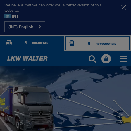
We believe that we can offer you a better version of this
website.
INT
(INT) English
Я — заказчик
Я — перевозчик
НАШИ РЫНКИ
Европа
Центральная Азия
Россия