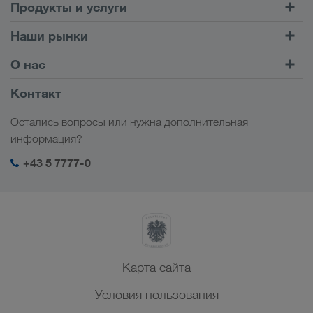
Продукты и услуги
Автомобильные перевозки
Наши рынки
Комбинированные перевозки
Европа
О нас
Клиентский портал CONNECT
Россия
Информация о компании
Контакт
Цифровые решения
Кавказ
Работа и карьера
Отрасли
Остались вопросы или нужна дополнительная
Центральная Азия
Социальная ответственность
Мой вход в систему LKW WALTER
информация?
Ближний Восток
Менеджмент SHEQ
+43 5 7777-0
Северная Африка
Карта сайта
Условия пользования