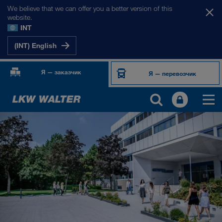
We believe that we can offer you a better version of this
website.
INT
(INT) English
Я — заказчик
Я — перевозчик
О НАС
Информация о компании
Менеджмент SHEQ
Социальная ответственность