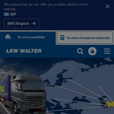
We believe that we can offer you a better version of this
website.
INT
(INT) English
Es esmu pasūtītājs
Es esmu transporta uzņēmējs
MŪSU TIRGI
Eiropa
Centrālāzija
Krievija