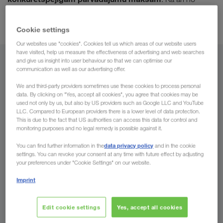
precīzas transporta kontroles, pateicoties modernākajām
telemātikas sistēmām.
Cookie settings
Our websites use "cookies". Cookies tell us which areas of our website users
have visited, help us measure the effectiveness of advertising and web searches
and give us insight into user behaviour so that we can optimise our
No
communication as well as our advertising offer.
Latvija
We and third-party providers sometimes use these cookies to process personal
data. By clicking on "Yes, accept all cookies", you agree that cookies may be
used not only by us, but also by US providers such as Google LLC and YouTube
LLC. Compared to European providers there is a lower level of data protection.
This is due to the fact that US authorities can access this data for control and
monitoring purposes and no legal remedy is possible against it.
Uz
data privacy policy
You can find further information in the
and in the cookie
Valsts
settings. You can revoke your consent at any time with future effect by adjusting
your preferences under "Cookie Settings" on our website.
Imprint
Pieprasīt tūlīt
Edit cookie settings
Yes, accept all cookies