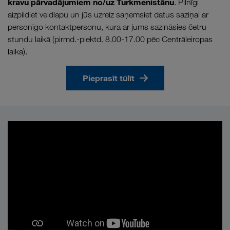
kravu pārvadājumiem no/uz Turkmenistānu
. Pilnīgi
aizpildiet veidlapu un jūs uzreiz saņemsiet datus saziņai ar
personīgo kontaktpersonu, kura ar jums sazināsies četru
stundu laikā (pirmd.-piektd. 8.00-17.00 pēc Centrāleiropas
laika).
Pieprasīt tūlīt