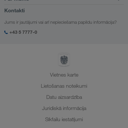
Klientu portāls CONNECT
Krievija
Informācija par uzņēmumu
Kontakti
Digitāli risinājumi
Kaukāzs
Darbs un karjera
Nozaru risinājumi
Jums ir jautājumi vai arī nepieciešama papildu informācija?
Centrālāzija
Sociālā atbildība
Mana LKW WALTER pieslēgšanās
Tuvie Austrumi
+43 5 7777-0
SHEQ-Management
Ziemeļāfrika
Vietnes karte
Lietošanas noteikumi
Datu aizsardzība
Juridiskā informācija
Sīkfailu iestatījumi