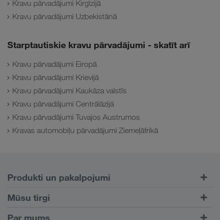
Kravu pārvadājumi Kirgīzijā
Kravu pārvadājumi Uzbekistānā
Starptautiskie kravu pārvadājumi - skatīt arī
Kravu pārvadājumi Eiropā
Kravu pārvadājumi Krievijā
Kravu pārvadājumi Kaukāza valstīs
Kravu pārvadājumi Centrālāzijā
Kravu pārvadājumi Tuvajos Austrumos
Kravas automobiļu pārvadājumi Ziemeļāfrikā
Produkti un pakalpojumi
Pārvadājumi pa autoceļiem
Mūsu tirgi
Kombinētie pārvadājumi
Eiropa
Par mums