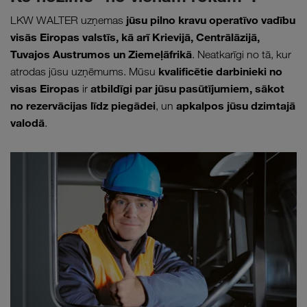
jūsu pilno kravu operatīvo vadību
LKW WALTER uzņemas
visās Eiropas valstīs, kā arī Krievijā, Centrālāzijā,
Tuvajos Austrumos un Ziemeļāfrikā
. Neatkarīgi no tā, kur
kvalificētie darbinieki no
atrodas jūsu uzņēmums. Mūsu
visas Eiropas
atbildīgi par jūsu pasūtījumiem, sākot
ir
no rezervācijas līdz piegādei
apkalpos jūsu dzimtajā
, un
valodā
.