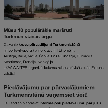
Mūsu 10 populārākie maršruti
Turkmenistānas tirgū
kravu pārvadājumi Turkmenistānā
Galvenie
(imports/eksports) pilno kravu (FTL) jomā ir:
Austrija, Itālija, Vācija, Čehija, Polija, Ungārija, Rumānija,
Nīderlande, Francija, Norvēģija.
LKW WALTER organizē ikdienas reisus arī visās citās Eiropas
valstīs!
Piedāvājumu par pārvadājumiem
Turkmenistānā saņemsiet šeit!
informējošu piedāvājumu par jūsu
Jau šodien pieprasiet