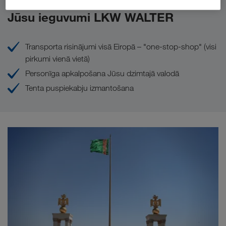
Jūsu ieguvumi LKW WALTER
Transporta risinājumi visā Eiropā – "one-stop-shop" (visi
pirkumi vienā vietā)
Personīga apkalpošana Jūsu dzimtajā valodā
Tenta puspiekabju izmantošana