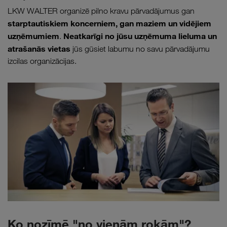
LKW WALTER organizē pilno kravu pārvadājumus gan
starptautiskiem koncerniem, gan maziem un vidējiem
uzņēmumiem
Neatkarīgi no jūsu uzņēmuma lieluma un
.
atrašanās vietas
jūs gūsiet labumu no savu pārvadājumu
izcilas organizācijas.
Ko nozīmē "no vienām rokām"?