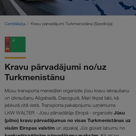
Tuvie Austrumi
Kaukāzs
Centrālāzija
Kravu pārvadājumi Turkmenistāna (Spedīcija)
Ziemeļāfrika
Kravu pārvadājumi no/uz
Turkmenistānu
Mūsu transporta menedžeri organizēs jūsu kravu iekraušanu
un izkraušanu Ašgabadā, Dasoguzā, Mari tikpat labi, kā
jebkurā citā vietā. Transporta pakalpojumu uzņēmums
Jūsu
LKW WALTER - Jūsu pārvadātājs Eiropā - organizēs
(pilno) kravu pārvadājumus no visas Turkmenistānas uz
visām Eiropas valstīm
un atpakaļ. Jūs gūsiet labumu no
konkurētspējīgām pārvadājumu maksām
. Kā arī no