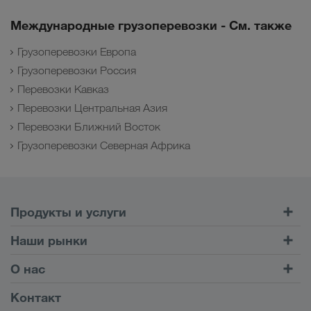
Международные грузоперевозки - См. также
Грузоперевозки Европа
Грузоперевозки Россия
Перевозки Кавказ
Перевозки Центральная Азия
Перевозки Ближний Восток
Грузоперевозки Северная Африка
Продукты и услуги
Автомобильные перевозки
Наши рынки
Комбинированные перевозки
Европа
О нас
Клиентский портал CONNECT
Россия
Информация о компании
Контакт
Цифровые решения
Кавказ