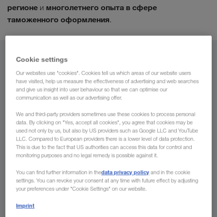
регионе
многолетнего опыта в сфере
и
таможенного оформления
.
Cookie settings
Из
Our websites use "cookies". Cookies tell us which areas of our website users
Казахстан
have visited, help us measure the effectiveness of advertising and web searches
and give us insight into user behaviour so that we can optimise our
communication as well as our advertising offer.
We and third-party providers sometimes use these cookies to process personal
data. By clicking on "Yes, accept all cookies", you agree that cookies may be
В
used not only by us, but also by US providers such as Google LLC and YouTube
LLC. Compared to European providers there is a lower level of data protection.
This is due to the fact that US authorities can access this data for control and
Страна
monitoring purposes and no legal remedy is possible against it.
data privacy policy
You can find further information in the
and in the cookie
settings. You can revoke your consent at any time with future effect by adjusting
your preferences under "Cookie Settings" on our website.
Сделать запрос
Imprint