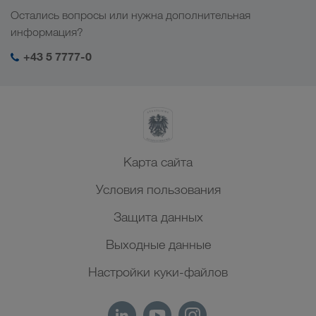
Работа и карьера
Отрасли
Остались вопросы или нужна дополнительная
Центральная Азия
Социальная ответственность
Мой вход в систему LKW WALTER
информация?
Ближний Восток
Менеджмент SHEQ
+43 5 7777-0
Северная Африка
Карта сайта
Условия пользования
Защита данных
Выходные данные
Настройки куки-файлов