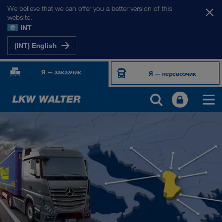
We believe that we can offer you a better version of this
website.
INT
(INT) English
Я — заказчик
Я — перевозчик
НАШИ РЫНКИ
Европа
Центральная Азия
Россия