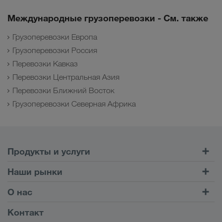
Международные грузоперевозки - См. также
Грузоперевозки Европа
Грузоперевозки Россия
Перевозки Кавказ
Перевозки Центральная Азия
Перевозки Ближний Восток
Грузоперевозки Северная Африка
Продукты и услуги
Автомобильные перевозки
Наши рынки
Комбинированные перевозки
Европа
О нас
Клиентский портал CONNECT
Россия
Информация о компании
Контакт
Цифровые решения
Кавказ