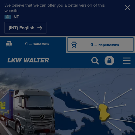
We believe that we can offer you a better version of this
website.
INT
(INT) English
Я — заказчик
Я — перевозчик
НАШИ РЫНКИ
Европа
Центральная Азия
Россия