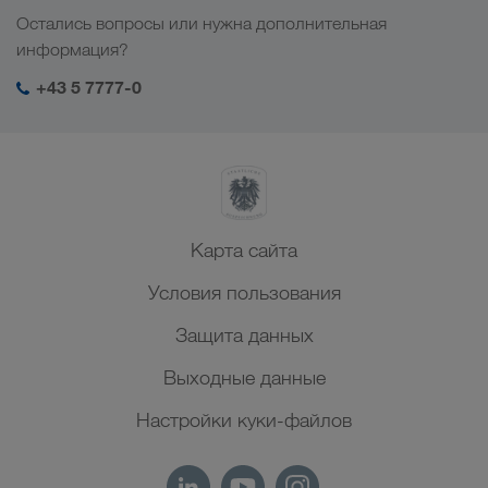
Работа и карьера
Отрасли
Остались вопросы или нужна дополнительная
Центральная Азия
Социальная ответственность
Мой вход в систему LKW WALTER
информация?
Ближний Восток
Менеджмент SHEQ
+43 5 7777-0
Северная Африка
Карта сайта
Условия пользования
Защита данных
Выходные данные
Настройки куки-файлов