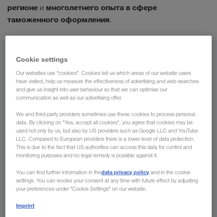
регионе
многолетнего опыта в сфере
и
таможенного оформления
.
Cookie settings
Из
Our websites use "cookies". Cookies tell us which areas of our website users
Таджикистан
have visited, help us measure the effectiveness of advertising and web searches
and give us insight into user behaviour so that we can optimise our
communication as well as our advertising offer.
We and third-party providers sometimes use these cookies to process personal
data. By clicking on "Yes, accept all cookies", you agree that cookies may be
В
used not only by us, but also by US providers such as Google LLC and YouTube
LLC. Compared to European providers there is a lower level of data protection.
This is due to the fact that US authorities can access this data for control and
Страна
monitoring purposes and no legal remedy is possible against it.
data privacy policy
You can find further information in the
and in the cookie
settings. You can revoke your consent at any time with future effect by adjusting
your preferences under "Cookie Settings" on our website.
Сделать запрос
Imprint