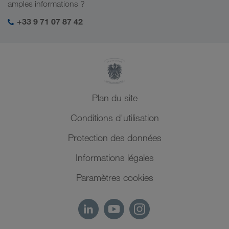
Mon espace de connexion LKW WALTER
amples informations ?
Moyen-Orient
Management SHEQ
+33 9 71 07 87 42
Afrique du Nord
Plan du site
Conditions d'utilisation
Protection des données
Informations légales
Paramètres cookies