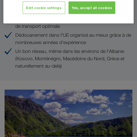
Vos avantages chez LKW WALTER
Edit cookie settings
Yes, accept all cookies
Tarifs de transport concurrentiels grâce une logistique
de transport optimale
Dédouanement dans l'UE organisé au mieux grâce à de
nombreuses années d'expérience
Un bon réseau, même dans les environs de l'Albanie
(Kosovo, Monténégro, Macédoine du Nord, Grèce et
naturellement au-delà)