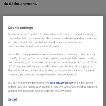
du dédouanement.
De
Cookie settings
France
Our websites use "cookies". Cookies tell us which areas of our website users
have visited, help us measure the effectiveness of advertising and web searches
and give us insight into user behaviour so that we can optimise our
communication as well as our advertising offer.
We and third-party providers sometimes use these cookies to process personal
Vers
data. By clicking on "Yes, accept all cookies", you agree that cookies may be
used not only by us, but also by US providers such as Google LLC and YouTube
Pays
LLC. Compared to European providers there is a lower level of data protection.
This is due to the fact that US authorities can access this data for control and
monitoring purposes and no legal remedy is possible against it.
data privacy policy
You can find further information in the
and in the cookie
settings. You can revoke your consent at any time with future effect by adjusting
Demander un devis
your preferences under "Cookie Settings" on our website.
Imprint