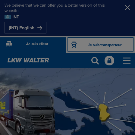
We believe that we can offer you a better version of this
website.
INT
(INT) English
Je suis client
Je suis transporteur
NOS MARCHÉS
Europe
Asie Centrale
Russie