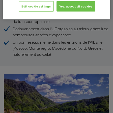
Vos avantages chez LKW WALTER
Edit cookie settings
Yes, accept all cookies
Tarifs de transport concurrentiels grâce une logistique
de transport optimale
Dédouanement dans l'UE organisé au mieux grâce à de
nombreuses années d'expérience
Un bon réseau, même dans les environs de l'Albanie
(Kosovo, Monténégro, Macédoine du Nord, Grèce et
naturellement au-delà)