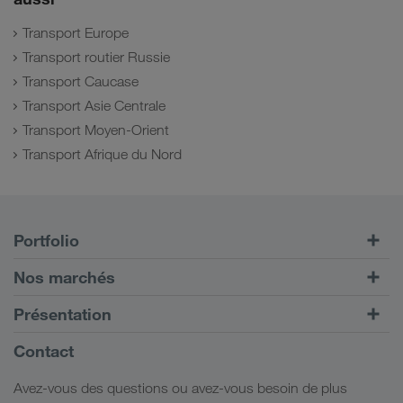
Transport Europe
Transport routier Russie
Transport Caucase
Transport Asie Centrale
Transport Moyen-Orient
Transport Afrique du Nord
Portfolio
Transports routiers
Nos marchés
Transport intermodal
Europe
Présentation
Portail client CONNECT
Russie
Informations générales
Contact
Solutions numériques
Caucase
Emplois et carrière
Solutions par branche
Avez-vous des questions ou avez-vous besoin de plus
Asie Centrale
Responsabilité sociale