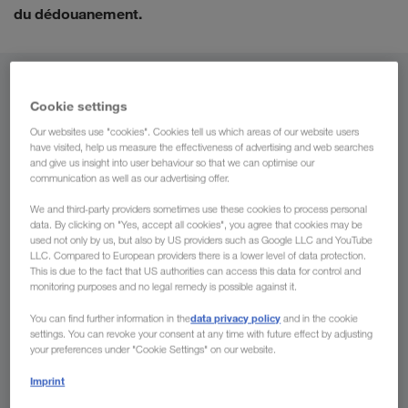
du dédouanement.
De
Cookie settings
Suisse
Our websites use "cookies". Cookies tell us which areas of our website users
have visited, help us measure the effectiveness of advertising and web searches
and give us insight into user behaviour so that we can optimise our
communication as well as our advertising offer.
We and third-party providers sometimes use these cookies to process personal
Vers
data. By clicking on "Yes, accept all cookies", you agree that cookies may be
used not only by us, but also by US providers such as Google LLC and YouTube
Pays
LLC. Compared to European providers there is a lower level of data protection.
This is due to the fact that US authorities can access this data for control and
monitoring purposes and no legal remedy is possible against it.
data privacy policy
You can find further information in the
and in the cookie
settings. You can revoke your consent at any time with future effect by adjusting
Demander un devis
your preferences under "Cookie Settings" on our website.
Imprint