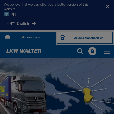
We believe that we can offer you a better version of this
website.
INT
(INT) English
Je suis client
Je suis transporteur
NOS MARCHÉS
Europe
Asie Centrale
Russie