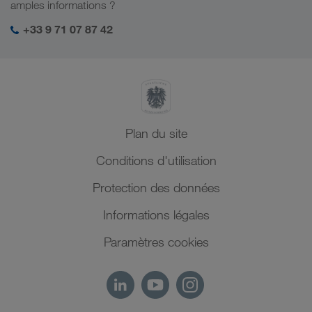
Mon espace de connexion LKW WALTER
amples informations ?
Moyen-Orient
Management SHEQ
+33 9 71 07 87 42
Afrique du Nord
Plan du site
Conditions d'utilisation
Protection des données
Informations légales
Paramètres cookies