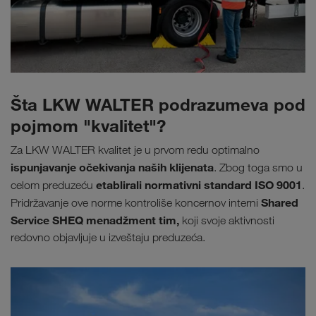
Šta LKW WALTER podrazumeva pod
pojmom "kvalitet"?
Za LKW WALTER kvalitet je u prvom redu optimalno
ispunjavanje očekivanja naših klijenata
. Zbog toga smo
u
etablirali
normativni standard ISO 9001
celom preduzeću
.
Shared
Pridržavanje ove norme kontroliše koncernov interni
Service SHEQ menadžment tim,
koji svoje aktivnosti
redovno objavljuje u izveštaju preduzeća.