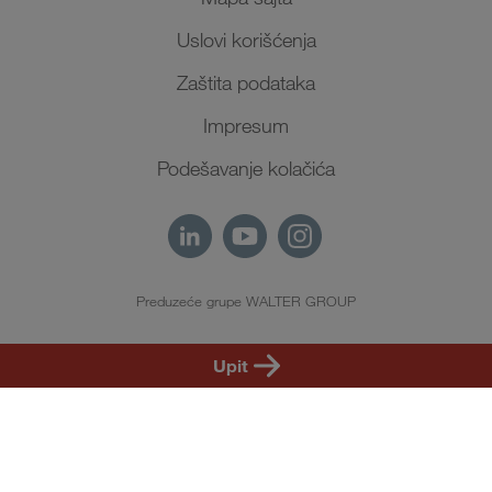
Uslovi korišćenja
Zaštita podataka
Impresum
Podešavanje kolačića
Preduzeće grupe WALTER GROUP
SR
Upit