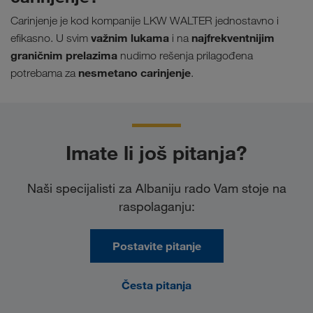
Carinjenje je kod kompanije LKW WALTER jednostavno i
važnim lukama
najfrekventnijim
efikasno. U svim
i na
graničnim prelazima
nudimo rešenja prilagođena
nesmetano carinjenje
potrebama za
.
Imate li još pitanja?
Naši specijalisti za Albaniju rado Vam stoje na
raspolaganju:
Postavite pitanje
Česta pitanja