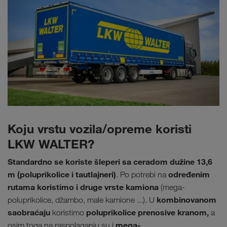
Koju vrstu vozila/opreme koristi
LKW WALTER?
Standardno se koriste šleperi sa ceradom dužine 13,6
m (poluprikolice i tautlajneri)
određenim
. Po potrebi na
rutama koristimo i druge vrste kamiona
(mega-
kombinovanom
poluprikolice, džambo, male kamione ...). U
saobraćaju
poluprikolice prenosive kranom,
koristimo
a
mega-
osim toga na raspolaganju su i