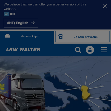
We believe that we can offer you a better version of this
website.
INT
(INT) English
Ja sam klijent
Ja sam prevoznik
NAŠA TRŽIŠTA
Evropa
Centralna Azija
Rusija