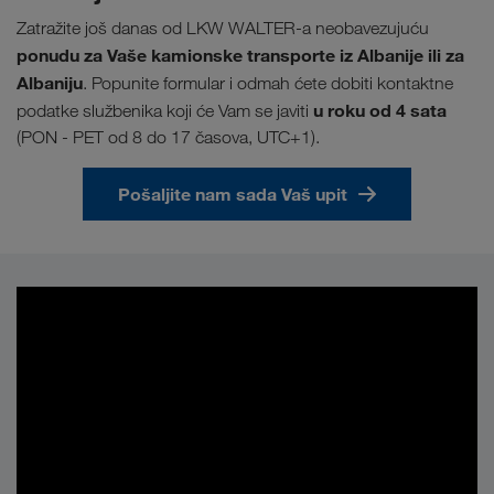
Zatražite još danas od LKW WALTER-a neobavezujuću
ponudu za Vaše kamionske transporte iz Albanije ili za
Albaniju
. Popunite formular i odmah ćete dobiti kontaktne
u
roku od 4 sata
podatke službenika koji će Vam se javiti
(PON - PET od 8 do 17 časova, UTC+1).
Pošaljite nam sada Vaš upit