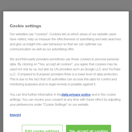
Iz
Cookie settings
Our websites use "cookies". Cookies tell us which areas of our website users
Srbija
have visited, help us measure the effectiveness of advertising and web searches
and give us insight into user behaviour so that we can optimise our
communication as well as our advertising offer.
We and third-party providers sometimes use these cookies to process personal
Za
data. By clicking on "Yes, accept all cookies", you agree that cookies may be
used not only by us, but also by US providers such as Google LLC and YouTube
LLC. Compared to European providers there is a lower level of data protection.
Država
This is due to the fact that US authorities can access this data for control and
monitoring purposes and no legal remedy is possible against it.
data privacy policy
You can find further information in the
and in the cookie
settings. You can revoke your consent at any time with future effect by adjusting
your preferences under "Cookie Settings" on our website.
Pošaljite nam sada Vaš upit
Imprint
Prednosti koje Vam pruža
Edit cookie settings
Yes, accept all cookies