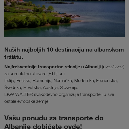
Naših najboljih 10 destinacija na albanskom
tržištu.
Najfrekventnije transportne relacije u Albaniji
(uvoz/izvoz)
za kompletne utovare (FTL) su:
Italija, Poljska, Rumunija, Nemačka, Mađarska, Francuska,
Švedska, Hrvatska, Austrija, Slovenija.
LKW WALTER svakodevno organizuje transporte i u sve
ostale evropske zemlje!
Vašu ponudu za transporte do
Albanije dobićete ovde!