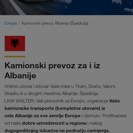
Bliski Istok
Kavkaz
Evropa
Kamionski prevoz Albanija (Špedicija)
Severna Afrika
Kamionski prevoz za i iz
Albanije
Vršimo utovar i istovar Vaše robe u Tirani, Draču, Valoni,
Skadru ili u drugim mestima Albanije. Špedicija
Vaše
LKW WALTER, Vaš prevoznik za Evropu, organizuje
kamionske transporte
(kompletne utovare) iz
cele Albanije za sve zemlje Evrope
i obrnuto. Profitiraćete
dobre umreženosti u regionu
od naše
i našeg
dugogodišnjeg iskustva na području carinjenja.