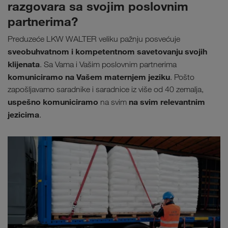
razgovara sa svojim poslovnim
partnerima?
Preduzeće LKW WALTER veliku pažnju posvećuje
sveobuhvatnom i kompetentnom savetovanju svojih
klijenata
. Sa Vama i Vašim poslovnim partnerima
komuniciramo na Vašem maternjem jeziku
. Pošto
zapošljavamo saradnike i saradnice iz više od 40 zemalja,
uspešno komuniciramo
na svim relevantnim
na svim
jezicima
.