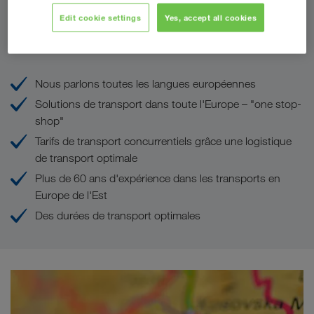
Edit cookie settings
Yes, accept all cookies
Vos avantages chez LKW WALTER
Nous parlons toutes les langues européennes
Solutions de transport dans toute l'Europe – "one stop-
shop"
Tarifs de transport concurrentiels grâce une logistique
de transport optimale
Plus de 60 ans d'expérience dans les transports en
Europe de l'Est
Des durées de transport optimales