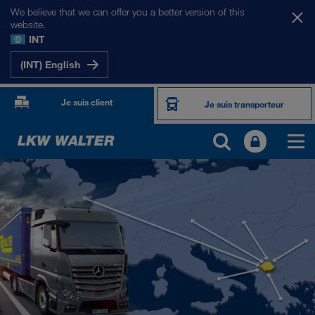
We believe that we can offer you a better version of this
website.
INT
(INT) English
Je suis client
Je suis transporteur
NOS MARCHÉS
Europe
Asie Centrale
Russie