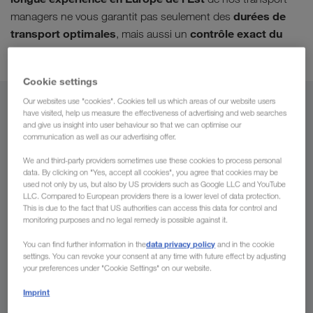
durées de
managers ne vous garantit pas seulement des
transport optimales
contrôle exact du
, mais aussi un
transport
.
Cookie settings
Our websites use "cookies". Cookies tell us which areas of our website users
De
have visited, help us measure the effectiveness of advertising and web searches
and give us insight into user behaviour so that we can optimise our
communication as well as our advertising offer.
France
We and third-party providers sometimes use these cookies to process personal
data. By clicking on "Yes, accept all cookies", you agree that cookies may be
used not only by us, but also by US providers such as Google LLC and YouTube
LLC. Compared to European providers there is a lower level of data protection.
Vers
This is due to the fact that US authorities can access this data for control and
monitoring purposes and no legal remedy is possible against it.
Pays
data privacy policy
You can find further information in the
and in the cookie
settings. You can revoke your consent at any time with future effect by adjusting
your preferences under "Cookie Settings" on our website.
Imprint
Demander un devis