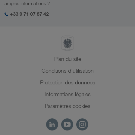
Mon espace de connexion LKW WALTER
amples informations ?
Moyen-Orient
Management SHEQ
+33 9 71 07 87 42
Afrique du Nord
Plan du site
Conditions d'utilisation
Protection des données
Informations légales
Paramètres cookies