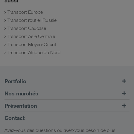
aussi
Transport Europe
Transport routier Russie
Transport Caucase
Transport Asie Centrale
Transport Moyen-Orient
Transport Afrique du Nord
Portfolio
Transports routiers
Nos marchés
Transport intermodal
Europe
Présentation
Portail client CONNECT
Russie
Informations générales
Contact
Solutions numériques
Caucase
Emplois et carrière
Solutions par branche
Avez-vous des questions ou avez-vous besoin de plus
Asie Centrale
Responsabilité sociale