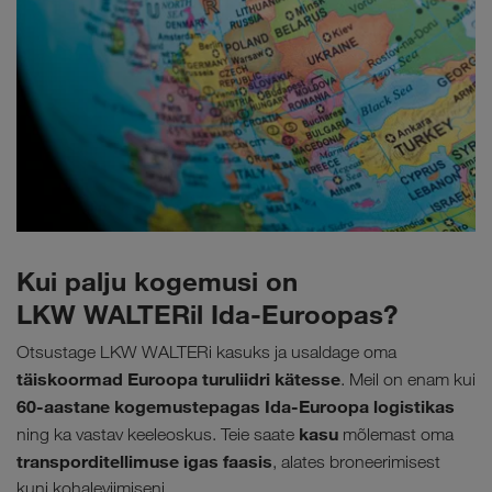
Kui palju kogemusi on
LKW WALTERil Ida-Euroopas?
Otsustage LKW WALTERi kasuks ja usaldage oma
täiskoormad Euroopa turuliidri kätesse
. Meil on enam kui
60-aastane kogemustepagas Ida-Euroopa logistikas
kasu
ning ka vastav keeleoskus. Teie saate
mõlemast oma
transporditellimuse igas faasis
, alates broneerimisest
kuni kohaleviimiseni.