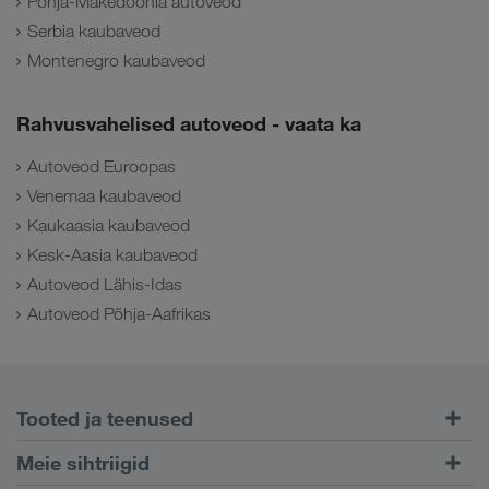
Põhja-Makedoonia autoveod
Serbia kaubaveod
Montenegro kaubaveod
Rahvusvahelised autoveod - vaata ka
Autoveod Euroopas
Venemaa kaubaveod
Kaukaasia kaubaveod
Kesk-Aasia kaubaveod
Autoveod Lähis-Idas
Autoveod Põhja-Aafrikas
Tooted ja teenused
Maanteetransport
Meie sihtriigid
Kombineeritud transport