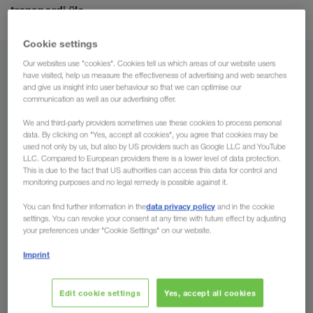
transpordi üle
.
Cookie settings
Our websites use "cookies". Cookies tell us which areas of our website users
Lähtekoht
have visited, help us measure the effectiveness of advertising and web searches
and give us insight into user behaviour so that we can optimise our
Eesti
communication as well as our advertising offer.
We and third-party providers sometimes use these cookies to process personal
data. By clicking on "Yes, accept all cookies", you agree that cookies may be
used not only by us, but also by US providers such as Google LLC and YouTube
LLC. Compared to European providers there is a lower level of data protection.
Sihtkoht
This is due to the fact that US authorities can access this data for control and
monitoring purposes and no legal remedy is possible against it.
Riik
data privacy policy
You can find further information in the
and in the cookie
settings. You can revoke your consent at any time with future effect by adjusting
your preferences under "Cookie Settings" on our website.
Imprint
Esita päring
Edit cookie settings
Yes, accept all cookies