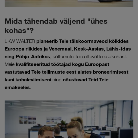
Mida tähendab väljend "ühes
kohas"?
planeerib Teie täiskoormaveod kõikides
LKW WALTER
Euroopa riikides ja Venemaal, Kesk-Aasias, Lähis-Idas
ning Põhja-Aafrikas
, sõltumata Teie ettevõtte asukohast.
kvalifitseeritud töötajad kogu Euroopast
Meie
vastutavad Teie tellimuste eest alates broneerimisest
kuni kohaleviimiseni
nõustavad Teid Teie
ning
emakeeles
.