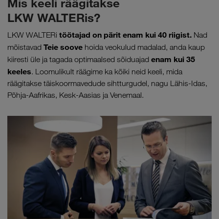
Mis keeli räägitakse
LKW WALTERis?
töötajad on pärit enam kui 40 riigist.
LKW WALTERi
Nad
Teie soove
mõistavad
hoida veokulud madalad, anda kaup
enam kui 35
kiiresti üle ja tagada optimaalsed sõiduajad
keeles
. Loomulikult räägime ka kõiki neid keeli, mida
räägitakse täiskoormavedude sihtturgudel, nagu Lähis-Idas,
Põhja-Aafrikas, Kesk-Aasias ja Venemaal.