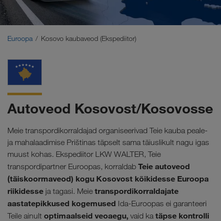
Lähis-Ida
Kaukaasia
Euroopa
Kosovo kaubaveod (Ekspediitor)
Põhja-Aafrika
Autoveod Kosovost/Kosovosse
Meie transpordikorraldajad organiseerivad Teie kauba peale-
ja mahalaadimise Prištinas täpselt sama täiuslikult nagu igas
muust kohas. Ekspediitor LKW WALTER, Teie
Teie autoveod
transpordipartner Euroopas, korraldab
(täiskoormaveod) kogu Kosovost kõikidesse Euroopa
riikidesse
transpordikorraldajate
ja tagasi. Meie
aastatepikkused kogemused
Ida-Euroopas ei garanteeri
optimaalseid veoaegu,
täpse kontrolli
Teile ainult
vaid ka