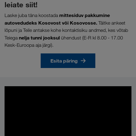
leiate siit!
mittesiduv pakkumine
Laske juba täna koostada
autovedudeks Kosovost või Kosovosse.
Täitke ankeet
lõpuni ja Teile antakse kohe kontaktisiku andmed, kes võtab
nelja tunni jooksul
Teiega
ühendust (E-R kl 8.00 - 17.00
Kesk-Euroopa aja järgi).
Esita päring