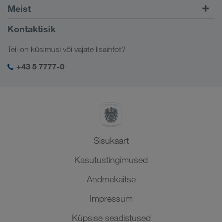
Euroopa
Meist
Kliendiportaal CONNECT
Venemaa
Ettevõttest
Kontaktisik
Digitaalsed lahendused
Kaukaasia
Töökohad ja karjäär
Ärilahendused
Teil on küsimusi või vajate lisainfot?
Kesk-Aasia
Sotsiaalne vastutus
Minu sisselogimine LKW WALTERi keskkonda
Lähis-Ida
+43 5 7777-0
SHEQ-juhtimine
Põhja-Aafrika
Sisukaart
Kasutustingimused
Andmekaitse
Impressum
Küpsise seadistused