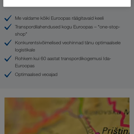
Teie eelised LKW WALTERiga
Me valdame kõiki Euroopas räägitavaid keeli
Transpordilahendused kogu Euroopas – "one-stop-
shop"
Konkurentsivõimelised veohinnad tänu optimaalsele
logistikale
Rohkem kui 60 aastat transpordikogemusi Ida-
Euroopas
Optimaalsed veoajad