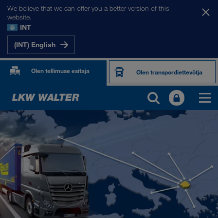
We believe that we can offer you a better version of this
website.
INT
(INT) English
Olen tellimuse esitaja
Olen transpordiettevõtja
MEIE SIHTRIIGID
Euroopa
Kesk-Aasia
Venemaa