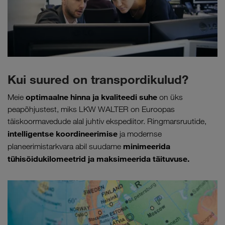
Kui suured on transpordikulud?
optimaalne hinna ja kvaliteedi suhe
Meie
on üks
peapõhjustest, miks LKW WALTER on Euroopas
täiskoormavedude alal juhtiv ekspediitor. Ringmarsruutide,
intelligentse koordineerimise
ja modernse
minimeerida
planeerimistarkvara abil suudame
tühisõidukilomeetrid ja maksimeerida täituvuse.