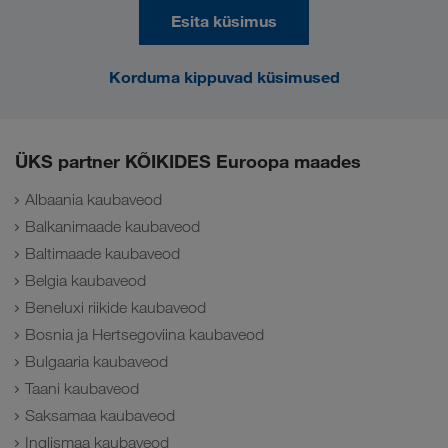
Esita küsimus
Korduma kippuvad küsimused
ÜKS partner KÕIKIDES Euroopa maades
Albaania kaubaveod
Balkanimaade kaubaveod
Baltimaade kaubaveod
Belgia kaubaveod
Beneluxi riikide kaubaveod
Bosnia ja Hertsegoviina kaubaveod
Bulgaaria kaubaveod
Taani kaubaveod
Saksamaa kaubaveod
Inglismaa kaubaveod