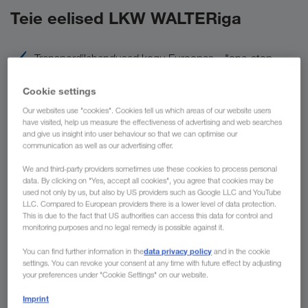
Teie eelised LKW WALTERiga
Transpordilahendused kogu Euroopas – "one-stop-
shop"
Cookie settings
Riigisisene ja rahvusvaheline transport ühelt partnerilt
Our websites use "cookies". Cookies tell us which areas of our website users
Suhtlemine kõigis Lääne- ja Ida-Euroopa, samuti Lähis-
have visited, help us measure the effectiveness of advertising and web searches
Ida keeltes
and give us insight into user behaviour so that we can optimise our
communication as well as our advertising offer.
Moodsad ja keskkonnasõbralikud sõidukid
We and third-party providers sometimes use these cookies to process personal
Kombineeritud transport kogu Euroopas
data. By clicking on "Yes, accept all cookies", you agree that cookies may be
used not only by us, but also by US providers such as Google LLC and YouTube
LLC. Compared to European providers there is a lower level of data protection.
This is due to the fact that US authorities can access this data for control and
monitoring purposes and no legal remedy is possible against it.
data privacy policy
You can find further information in the
and in the cookie
settings. You can revoke your consent at any time with future effect by adjusting
your preferences under "Cookie Settings" on our website.
Imprint