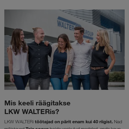
Mis keeli räägitakse
LKW WALTERis?
töötajad on pärit enam kui 40 riigist.
LKW WALTERi
Nad
Teie soove
mõistavad
hoida veokulud madalad, anda kaup