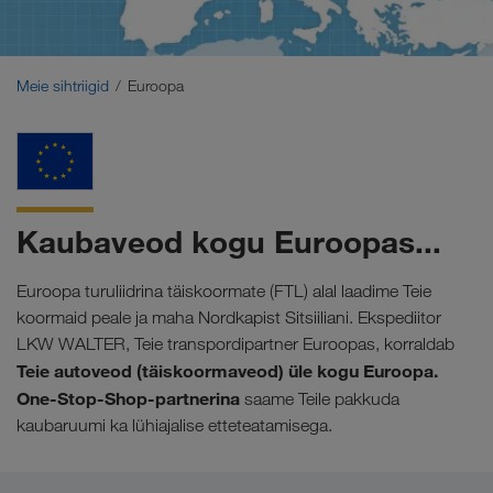
Lähis-Ida
Kaukaasia
Meie sihtriigid
Euroopa
Põhja-Aafrika
Kaubaveod kogu Euroopas...
Euroopa turuliidrina täiskoormate (FTL) alal laadime Teie
koormaid peale ja maha Nordkapist Sitsiiliani. Ekspediitor
LKW WALTER, Teie transpordipartner Euroopas, korraldab
Teie autoveod (täiskoormaveod) üle kogu Euroopa.
One-Stop-Shop-partnerina
saame Teile pakkuda
kaubaruumi ka lühiajalise etteteatamisega.