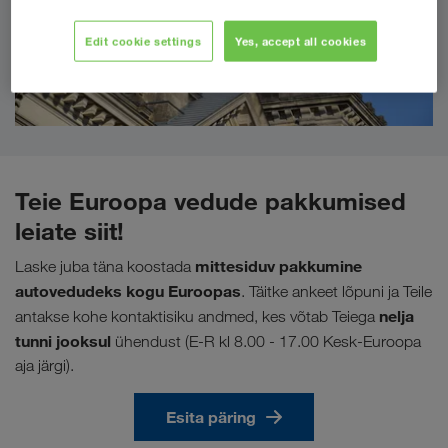
Edit cookie settings
Yes, accept all cookies
Teie Euroopa vedude pakkumised
leiate siit!
mittesiduv pakkumine
Laske juba täna koostada
autovedudeks kogu Euroopas
. Täitke ankeet lõpuni ja Teile
nelja
antakse kohe kontaktisiku andmed, kes võtab Teiega
tunni jooksul
ühendust (E-R kl 8.00 - 17.00 Kesk-Euroopa
aja järgi).
Esita päring