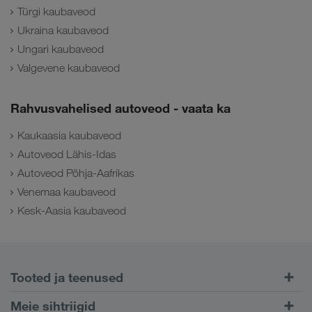
Türgi kaubaveod
Ukraina kaubaveod
Ungari kaubaveod
Valgevene kaubaveod
Rahvusvahelised autoveod - vaata ka
Kaukaasia kaubaveod
Autoveod Lähis-Idas
Autoveod Põhja-Aafrikas
Venemaa kaubaveod
Kesk-Aasia kaubaveod
Tooted ja teenused
Maanteetransport
Meie sihtriigid