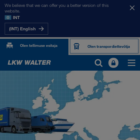
We believe that we can offer you a better version of this
website.
INT
(INT) English
Olen tellimuse esitaja
Olen transpordiettevõtja
MEIE SIHTRIIGID
Euroopa
Kesk-Aasia
Venemaa