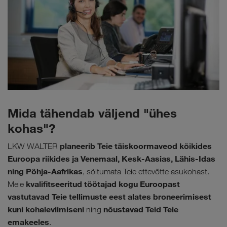
Mida tähendab väljend "ühes
kohas"?
planeerib Teie täiskoormaveod kõikides
LKW WALTER
Euroopa riikides ja Venemaal, Kesk-Aasias, Lähis-Idas
ning Põhja-Aafrikas
, sõltumata Teie ettevõtte asukohast.
kvalifitseeritud töötajad kogu Euroopast
Meie
vastutavad Teie tellimuste eest alates broneerimisest
kuni kohaleviimiseni
nõustavad Teid Teie
ning
emakeeles
.