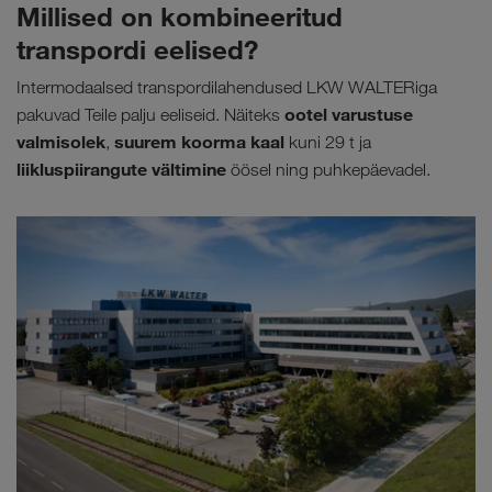
Millised on kombineeritud
transpordi eelised?
Intermodaalsed transpordilahendused LKW WALTERiga
ootel varustuse
pakuvad Teile palju eeliseid. Näiteks
valmisolek
suurem koorma kaal
,
kuni 29 t ja
liikluspiirangute vältimine
öösel ning puhkepäevadel.