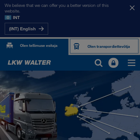
We believe that we can offer you a better version of this
website.
INT
(INT) English
Olen tellimuse esitaja
Olen transpordiettevõtja
MEIE SIHTRIIGID
Euroopa
Kesk-Aasia
Venemaa