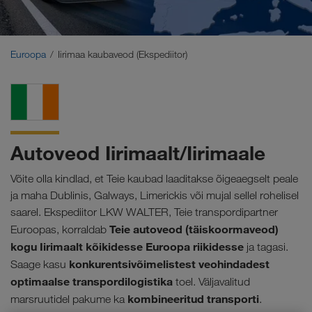
Lähis-Ida
Kaukaasia
Euroopa
Iirimaa kaubaveod (Ekspediitor)
Põhja-Aafrika
Autoveod Iirimaalt/Iirimaale
Võite olla kindlad, et Teie kaubad laaditakse õigeaegselt peale
ja maha Dublinis, Galways, Limerickis või mujal sellel rohelisel
saarel. Ekspediitor LKW WALTER, Teie transpordipartner
Teie autoveod (täiskoormaveod)
Euroopas, korraldab
kogu Iirimaalt kõikidesse Euroopa riikidesse
ja tagasi.
konkurentsivõimelistest veohindadest
Saage kasu
optimaalse transpordilogistika
toel. Väljavalitud
kombineeritud transporti
marsruutidel pakume ka
.