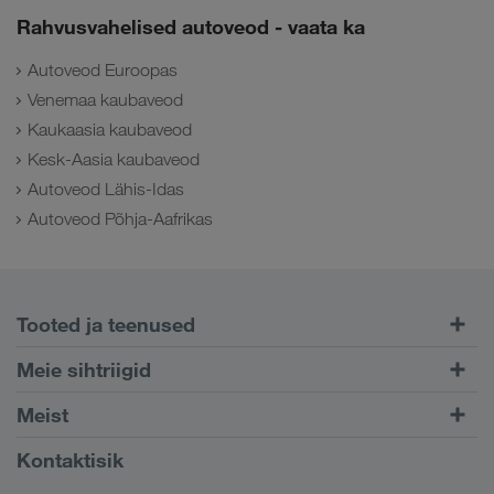
Rahvusvahelised autoveod - vaata ka
Autoveod Euroopas
Venemaa kaubaveod
Kaukaasia kaubaveod
Kesk-Aasia kaubaveod
Autoveod Lähis-Idas
Autoveod Põhja-Aafrikas
Tooted ja teenused
Maanteetransport
Meie sihtriigid
Kombineeritud transport
Euroopa
Meist
Kliendiportaal CONNECT
Venemaa
Ettevõttest
Kontaktisik
Digitaalsed lahendused
Kaukaasia
Töökohad ja karjäär