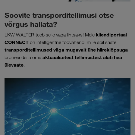
Soovite transporditellimusi otse
võrgus hallata?
kliendiportaal
LKW WALTER teeb selle väga lihtsaks! Meie
CONNECT
on intelligentne töövahend, mille abil saate
transporditellimused väga mugavalt
ühe hiireklõpsuga
aktuaalsetest tellimustest alati hea
broneerida ja oma
ülevaate
.