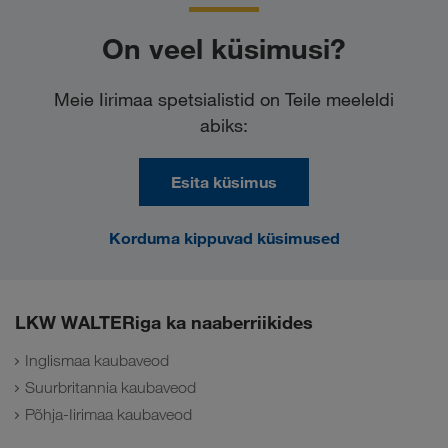
On veel küsimusi?
Meie Iirimaa spetsialistid on Teile meeleldi
abiks:
Esita küsimus
Korduma kippuvad küsimused
LKW WALTERiga ka naaberriikides
Inglismaa kaubaveod
Suurbritannia kaubaveod
Põhja-Iirimaa kaubaveod