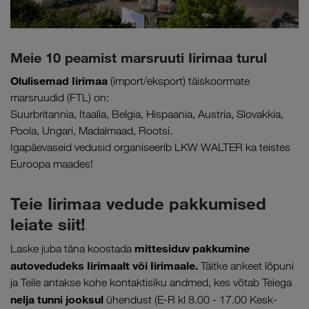
Meie 10 peamist marsruuti Iirimaa turul
Olulisemad Iirimaa
(import/eksport) täiskoormate
marsruudid (FTL) on:
Suurbritannia, Itaalia, Belgia, Hispaania, Austria, Slovakkia,
Poola, Ungari, Madalmaad, Rootsi.
Igapäevaseid vedusid organiseerib LKW WALTER ka teistes
Euroopa maades!
Teie Iirimaa vedude pakkumised
leiate siit!
mittesiduv pakkumine
Laske juba täna koostada
autovedudeks Iirimaalt või Iirimaale.
Täitke ankeet lõpuni
ja Teile antakse kohe kontaktisiku andmed, kes võtab Teiega
nelja tunni jooksul
ühendust (E-R kl 8.00 - 17.00 Kesk-