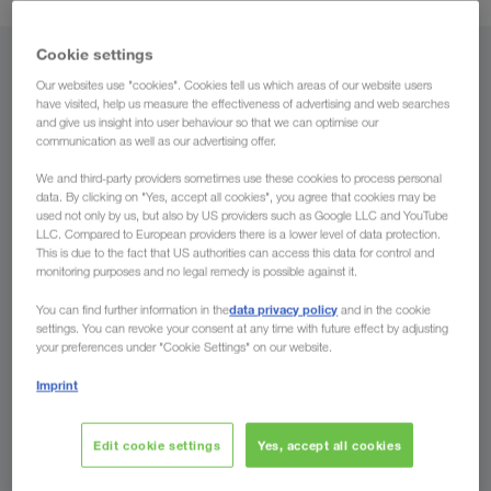
Cookie settings
Lähtekoht
Our websites use "cookies". Cookies tell us which areas of our website users
have visited, help us measure the effectiveness of advertising and web searches
Eesti
and give us insight into user behaviour so that we can optimise our
communication as well as our advertising offer.
We and third-party providers sometimes use these cookies to process personal
data. By clicking on "Yes, accept all cookies", you agree that cookies may be
used not only by us, but also by US providers such as Google LLC and YouTube
Sihtkoht
LLC. Compared to European providers there is a lower level of data protection.
This is due to the fact that US authorities can access this data for control and
Riik
monitoring purposes and no legal remedy is possible against it.
data privacy policy
You can find further information in the
and in the cookie
settings. You can revoke your consent at any time with future effect by adjusting
your preferences under "Cookie Settings" on our website.
Esita päring
Imprint
Edit cookie settings
Yes, accept all cookies
Teie eelised LKW WALTERiga