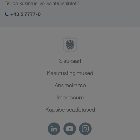
Ärilahendused
Teil on küsimusi või vajate lisainfot?
Kesk-Aasia
Sotsiaalne vastutus
Minu sisselogimine LKW WALTERi keskkonda
Lähis-Ida
+43 5 7777-0
SHEQ-juhtimine
Põhja-Aafrika
Sisukaart
Kasutustingimused
Andmekaitse
Impressum
Küpsise seadistused