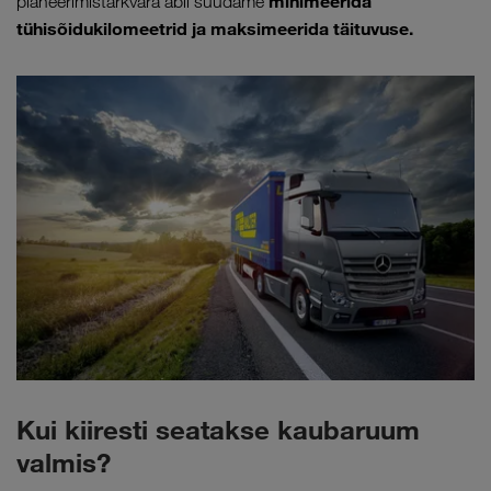
minimeerida
planeerimistarkvara abil suudame
tühisõidukilomeetrid ja maksimeerida täituvuse.
Kui kiiresti seatakse kaubaruum
valmis?