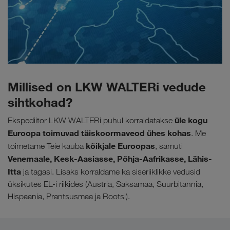
Millised on LKW WALTERi vedude
sihtkohad?
üle kogu
Ekspediitor LKW WALTERi puhul korraldatakse
Euroopa toimuvad täiskoormaveod ühes kohas
. Me
kõikjale Euroopas
toimetame Teie kauba
, samuti
Venemaale, Kesk-Aasiasse, Põhja-Aafrikasse, Lähis-
Itta
ja tagasi. Lisaks korraldame ka siseriiklikke vedusid
üksikutes EL-i riikides (Austria, Saksamaa, Suurbitannia,
Hispaania, Prantsusmaa ja Rootsi).