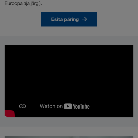
Euroopa aja järgi).
Esita päring