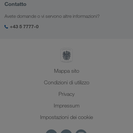
Informazioni sulla società
Contatto
Soluzioni digitali
Caucaso
Offerte di lavoro e carriera
Settori d'impiego
Avete domande o vi servono altre informazioni?
Asia Centrale
Responsabilità sociale
Il vostro login LKW WALTER
Medio Oriente
+43 5 7777-0
SHEQ-Management
Nord Africa
Mappa sito
Condizioni di utilizzo
Privacy
Impressum
Impostazioni dei cookie