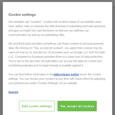
Cookie settings
Da
Our websites use "cookies". Cookies tell us which areas of our website users
have visited, help us measure the effectiveness of advertising and web searches
Svizzera
and give us insight into user behaviour so that we can optimise our
communication as well as our advertising offer.
We and third-party providers sometimes use these cookies to process personal
data. By clicking on "Yes, accept all cookies", you agree that cookies may be
A
used not only by us, but also by US providers such as Google LLC and YouTube
LLC. Compared to European providers there is a lower level of data protection.
This is due to the fact that US authorities can access this data for control and
Paese
monitoring purposes and no legal remedy is possible against it.
data privacy policy
You can find further information in the
and in the cookie
settings. You can revoke your consent at any time with future effect by adjusting
your preferences under "Cookie Settings" on our website.
Richiedere ora
Imprint
I Vostri vantaggi con LKW WALTER
Edit cookie settings
Yes, accept all cookies