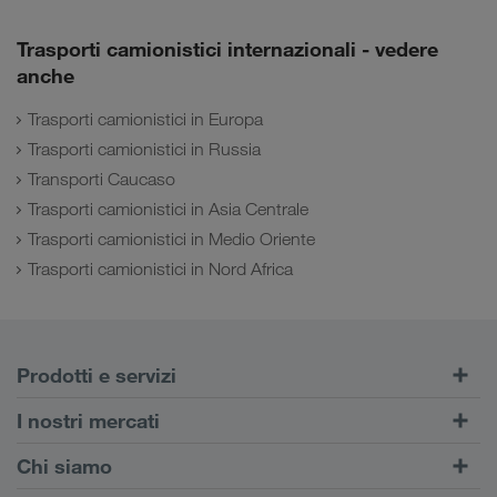
Trasporti camionistici internazionali - vedere
anche
Trasporti camionistici in Europa
Trasporti camionistici in Russia
Transporti Caucaso
Trasporti camionistici in Asia Centrale
Trasporti camionistici in Medio Oriente
Trasporti camionistici in Nord Africa
Prodotti e servizi
Trasporti su strada
I nostri mercati
Trasporto intermodale
Europa
Chi siamo
Portale Clienti CONNECT
Russia