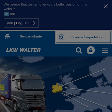
We believe that we can offer you a better version of this
website.
INT
(INT) English
Sono un cliente
Sono un trasportatore
I NOSTRI MERCATI
Europa
Asia Centrale
Russia