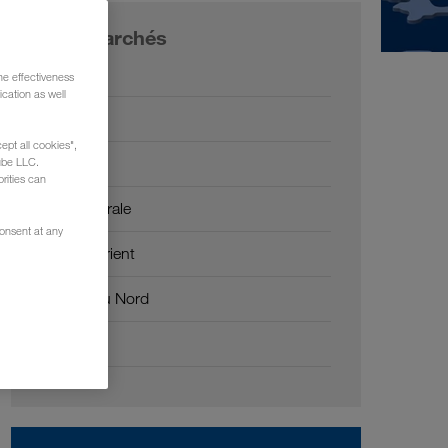
Nos marchés
Europe
he effectiveness
cation as well
Russie
ept all cookies",
Caucase
ube LLC.
rities can
Asie Centrale
consent at any
Moyen-Orient
Afrique du Nord
Chine