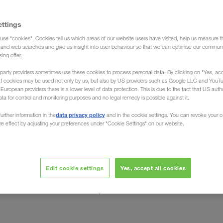
ettings
use "cookies". Cookies tell us which areas of our website users have visited, help us measure t
port)
g and web searches and give us insight into user behaviour so that we can optimise our communi
sing offer.
party providers sometimes use these cookies to process personal data. By clicking on "Yes, acc
at cookies may be used not only by us, but also by US providers such as Google LLC and YouT
uropean providers there is a lower level of data protection. This is due to the fact that US autho
ata for control and monitoring purposes and no legal remedy is possible against it.
de / vers l'Irlande
data privacy policy
urther information in the
and in the cookie settings. You can revoke your 
ure effect by adjusting your preferences under "Cookie Settings" on our website.
gement ponctuel de vos marchandises à destination de
l'île verte. La société LKW WALTER, le transporteur
gements complets) de toute l'Irlande vers tous les
Edit cookie settings
Yes, accept all cookies
ransport compétitifs
logistique de
grâce à une
dans le domaine du transport combiné
fs
sur des