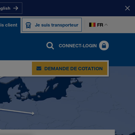
nglish
FR
is client
Je suis transporteur
CONNECT-LOGIN
DEMANDE DE COTATION