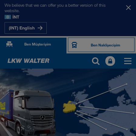
We believe that we can offer you a better version of this
website.
İNT
(INT) English
Ben Müşteriyim
Ben Nakliyeciyim
PAZARLARIMIZ
Avrupa
Orta Asya
Rusya