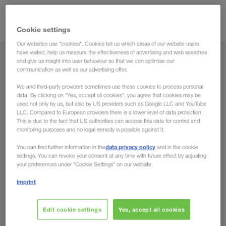
kombine taşımacılık
güzergahlarda da
alanında da faaliyet
gösteriyoruz.
Cookie settings
Our websites use "cookies". Cookies tell us which areas of our website users
have visited, help us measure the effectiveness of advertising and web searches
and give us insight into user behaviour so that we can optimise our
Yükleme yeri
communication as well as our advertising offer.
Türkiye
We and third-party providers sometimes use these cookies to process personal
data. By clicking on "Yes, accept all cookies", you agree that cookies may be
used not only by us, but also by US providers such as Google LLC and YouTube
LLC. Compared to European providers there is a lower level of data protection.
This is due to the fact that US authorities can access this data for control and
monitoring purposes and no legal remedy is possible against it.
Yük indirme yeri
data privacy policy
You can find further information in the
and in the cookie
Ülke
settings. You can revoke your consent at any time with future effect by adjusting
your preferences under "Cookie Settings" on our website.
Imprint
Şimdi talep edin
Edit cookie settings
Yes, accept all cookies