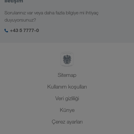
İletişim
Dijital çözümler
Kafkas
İş ve kariyer
Sektör çözümleri
Sorularınız var veya daha fazla bilgiye mi ihtiyaç
Orta Asya
Sosyal sorumluluk
LKW WALTER girişim
duyuyorsunuz?
Orta Doğu
SHEQ-yönetimi
+43 5 7777-0
Kuzey Afrika
Sitemap
Kullanım koşulları
Veri gizliliği
Künye
Çerez ayarları