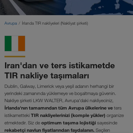
Orta Doğu
Kafkas
Avrupa
İrlanda TIR nakliyeleri (Nakliyat şirketi)
Kuzey Afrika
Iran'dan ve ters istikametde
TIR nakliye taşımaları
Dublin, Galway, Limerick veya yeşil adanın herhangi bir
yerindeki zamanında yüklemeye ve boşaltmaya güvenin.
Nakliye şirketi LKW WALTER, Avrupa'daki nakliyeciniz,
İrlanda'nın tamamından tüm Avrupa ülkelerine ve
ters
TIR nakliyelerinizi (komple yükler)
istikametteki
organize
optimum taşıma lojistiği
etmektedir.
Siz de
sayesinde
rekabetçi navlun fiyatlarından faydalanın.
Seçilen