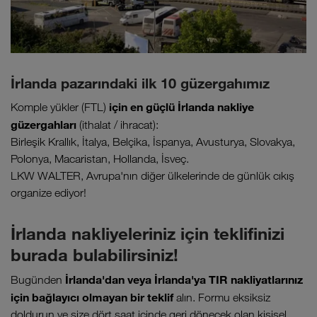
İrlanda pazarındaki ilk 10 güzergahımız
için en güçlü İrlanda nakliye
Komple yükler (FTL)
güzergahları
(ithalat / ihracat):
Birleşik Krallık, İtalya, Belçika, İspanya, Avusturya, Slovakya,
Polonya, Macaristan, Hollanda, İsveç.
LKW WALTER, Avrupa'nın diğer ülkelerinde de günlük cıkış
organize ediyor!
İrlanda nakliyeleriniz için teklifinizi
burada bulabilirsiniz!
İrlanda'dan veya İrlanda'ya TIR nakliyatlarınız
Bugünden
için bağlayıcı olmayan bir teklif
alın. Formu eksiksiz
doldurun ve size dört saat içinde geri dönecek olan kişisel