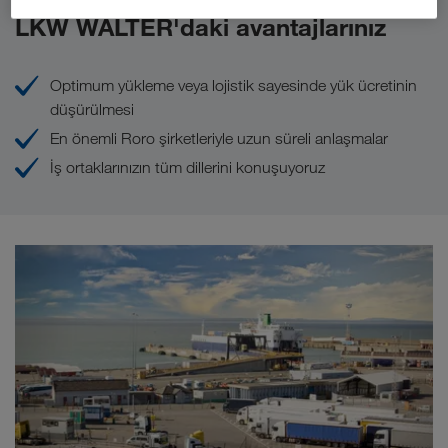
LKW WALTER'daki avantajlarınız
Optimum yükleme veya lojistik sayesinde yük ücretinin
düşürülmesi
En önemli Roro şirketleriyle uzun süreli anlaşmalar
İş ortaklarınızın tüm dillerini konuşuyoruz