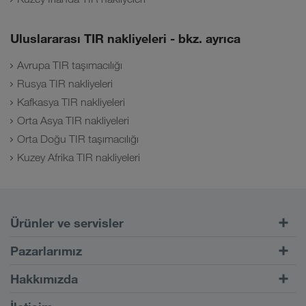
Uluslararası TIR nakliyeleri - bkz. ayrıca
Avrupa TIR taşımacılığı
Rusya TIR nakliyeleri
Kafkasya TIR nakliyeleri
Orta Asya TIR nakliyeleri
Orta Doğu TIR taşımacılığı
Kuzey Afrika TIR nakliyeleri
Ürünler ve servisler
Kara taşımacılığı
Pazarlarımız
Kombine taşımacılık
Avrupa
Hakkımızda
CONNECT müşteri portalı
Rusya
Şirket bilgileri