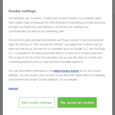
intermodaal vervoer
actief met
.
Cookie settings
Our websites use "cookies". Cookies tell us which areas of our website users
have visited, help us measure the effectiveness of advertising and web searches
Vanuit
and give us insight into user behaviour so that we can optimise our
communication as well as our advertising offer.
België
We and third-party providers sometimes use these cookies to process personal
data. By clicking on "Yes, accept all cookies", you agree that cookies may be
used not only by us, but also by US providers such as Google LLC and YouTube
LLC. Compared to European providers there is a lower level of data protection.
This is due to the fact that US authorities can access this data for control and
Naar
monitoring purposes and no legal remedy is possible against it.
data privacy policy
You can find further information in the
and in the cookie
Land
settings. You can revoke your consent at any time with future effect by adjusting
your preferences under "Cookie Settings" on our website.
Imprint
Nu aanvragen
Edit cookie settings
Yes, accept all cookies