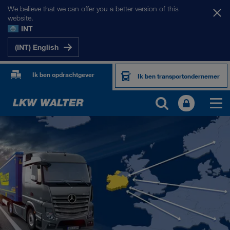
We believe that we can offer you a better version of this
website.
INT
(INT) English
Ik ben opdrachtgever
Ik ben transportondernemer
ONZE MARKTEN
Europa
Centraal-Azië
Rusland