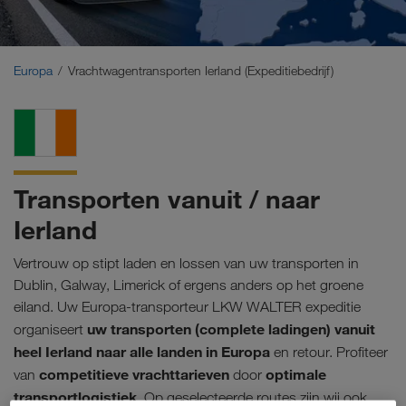
Midden-Oosten
Kaukasus
Europa
Vrachtwagentransporten Ierland (Expeditiebedrijf)
Noord-Afrika
Transporten vanuit / naar
Ierland
Vertrouw op stipt laden en lossen van uw transporten in
Dublin, Galway, Limerick of ergens anders op het groene
eiland. Uw Europa-transporteur LKW WALTER expeditie
uw transporten (complete ladingen) vanuit
organiseert
heel Ierland naar alle landen in Europa
en retour. Profiteer
competitieve vrachttarieven
optimale
van
door
transportlogistiek
. Op geselecteerde routes zijn wij ook