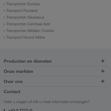
Transporten Europa
Transport Rusland
Transporten Kaukasus
Transporten Centraal-Azië
Transporten Midden-Oosten
Transport Noord-Afrika
Producten en diensten
Transport over de weg
Onze markten
Intermodaal transport
Europa
Over ons
Klantenportaal CONNECT
Rusland
Bedrijfsinformatie
Contact
Digitale oplossingen
Kaukasus
Jobs en carrière
Brancheoplossingen
Hebt u vragen of wilt u meer informatie ontvangen?
Centraal-Azië
Sociale verantwoordelijkheid
Mijn LKW WALTER login
Midden-Oosten
+43 5 7777-0