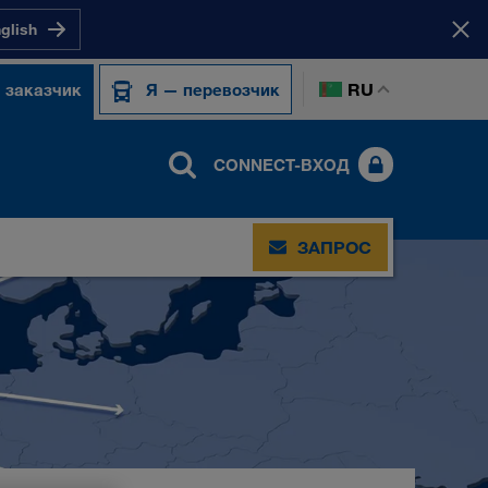
nglish
RU
 заказчик
Я — перевозчик
CONNECT-ВХОД
ЗАПРОС