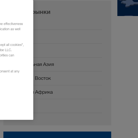
Наши рынки
Европа
he effectiveness
cation as well
Россия
ept all cookies",
Кавказ
ube LLC.
rities can
Центральная Азия
consent at any
Ближний Восток
Северная Африка
Китай