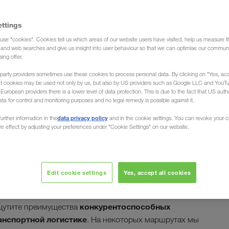
ettings
use "cookies". Cookies tell us which areas of our website users have visited, help us measure t
 груза)
g and web searches and give us insight into user behaviour so that we can optimise our communi
sing offer.
party providers sometimes use these cookies to process personal data. By clicking on "Yes, acc
at cookies may be used not only by us, but also by US providers such as Google LLC and YouT
uropean providers there is a lower level of data protection. This is due to the fact that US autho
ata for control and monitoring purposes and no legal remedy is possible against it.
ки из Ирландии в
data privacy policy
urther information in the
and in the cookie settings. You can revoke your 
ure effect by adjusting your preferences under "Cookie Settings" on our website.
агружены и разгружены в Дублине, Голуэе, Лимерике
Edit cookie settings
Yes, accept all cookies
. Экспедиционная компания LKW WALTER , Ваш
перевозки (комплектные грузы) из любой точки
конкурентоспособных
щутите преимущества
анспортной логистике
. На некоторых маршрутах мы