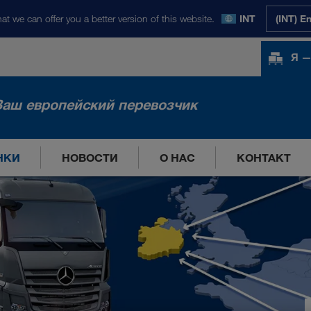
at we can offer you a better version of this website.
INT
(INT) E
Я —
Ваш европейский перевозчик
НКИ
НОВОСТИ
О НАС
КОНТАКТ