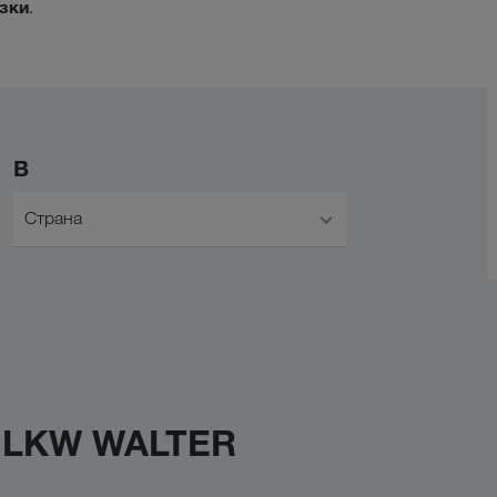
зки
.
В
Страна
с LKW WALTER