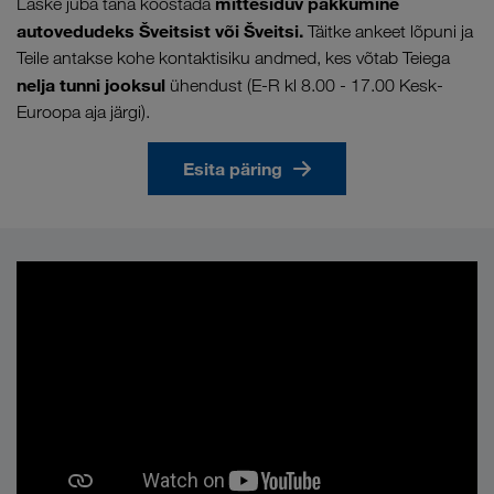
mittesiduv pakkumine
Laske juba täna koostada
autovedudeks Šveitsist või Šveitsi.
Täitke ankeet lõpuni ja
Teile antakse kohe kontaktisiku andmed, kes võtab Teiega
nelja tunni jooksul
ühendust (E-R kl 8.00 - 17.00 Kesk-
Euroopa aja järgi).
Esita päring