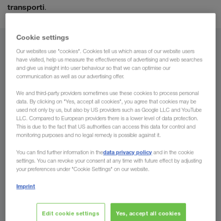
transporti
.
Cookie settings
Lähtekoht
Our websites use "cookies". Cookies tell us which areas of our website users
have visited, help us measure the effectiveness of advertising and web searches
and give us insight into user behaviour so that we can optimise our
Eesti
communication as well as our advertising offer.
We and third-party providers sometimes use these cookies to process personal
data. By clicking on "Yes, accept all cookies", you agree that cookies may be
used not only by us, but also by US providers such as Google LLC and YouTube
Sihtkoht
LLC. Compared to European providers there is a lower level of data protection.
This is due to the fact that US authorities can access this data for control and
monitoring purposes and no legal remedy is possible against it.
Riik
data privacy policy
You can find further information in the
and in the cookie
settings. You can revoke your consent at any time with future effect by adjusting
your preferences under "Cookie Settings" on our website.
Imprint
Esita päring
Edit cookie settings
Yes, accept all cookies