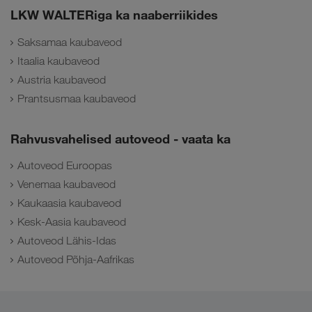
LKW WALTERiga ka naaberriikides
Saksamaa kaubaveod
Itaalia kaubaveod
Austria kaubaveod
Prantsusmaa kaubaveod
Rahvusvahelised autoveod - vaata ka
Autoveod Euroopas
Venemaa kaubaveod
Kaukaasia kaubaveod
Kesk-Aasia kaubaveod
Autoveod Lähis-Idas
Autoveod Põhja-Aafrikas