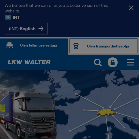
We believe that we can offer you a better version of this
website.
INT
(INT) English
Olen tellimuse esitaja
Olen transpordiettevõtja
MEIE SIHTRIIGID
Euroopa
Kesk-Aasia
Venemaa