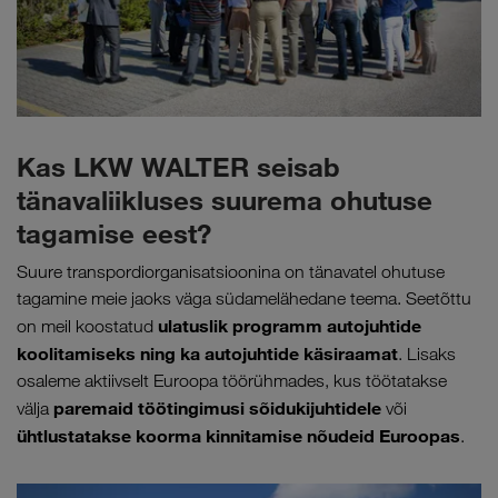
Kas LKW WALTER seisab
tänavaliikluses suurema ohutuse
tagamise eest?
Suure transpordiorganisatsioonina on tänavatel ohutuse
tagamine meie jaoks väga südamelähedane teema. Seetõttu
ulatuslik programm autojuhtide
on meil koostatud
koolitamiseks ning ka autojuhtide käsiraamat
. Lisaks
osaleme aktiivselt Euroopa töörühmades, kus töötatakse
paremaid töötingimusi sõidukijuhtidele
välja
või
ühtlustatakse koorma kinnitamise nõudeid Euroopas
.