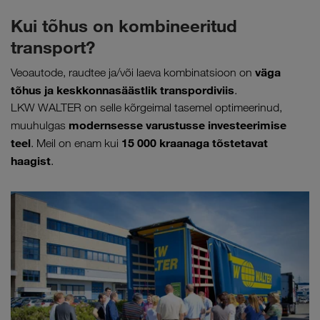
Kui tõhus on kombineeritud
transport?
väga
Veoautode, raudtee ja/või laeva kombinatsioon on
tõhus ja keskkonnasäästlik transpordiviis
.
LKW WALTER on selle kõrgeimal tasemel optimeerinud,
modernsesse varustusse investeerimise
muuhulgas
teel
15 000
kraanaga tõstetavat
. Meil on enam kui
haagist
.