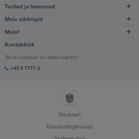
Tooted ja teenused
Maanteetransport
Meie sihtriigid
Kombineeritud transport
Euroopa
Meist
Kliendiportaal CONNECT
Venemaa
Ettevõttest
Kontaktisik
Digitaalsed lahendused
Kaukaasia
Töökohad ja karjäär
Ärilahendused
Teil on küsimusi või vajate lisainfot?
Kesk-Aasia
Sotsiaalne vastutus
Minu sisselogimine LKW WALTERi keskkonda
Lähis-Ida
+43 5 7777-0
SHEQ-juhtimine
Põhja-Aafrika
Sisukaart
Kasutustingimused
Andmekaitse