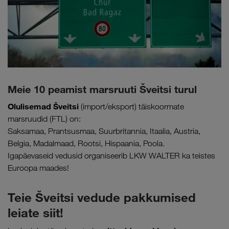
Meie 10 peamist marsruuti Šveitsi turul
Olulisemad Šveitsi
(import/eksport) täiskoormate
marsruudid (FTL) on:
Saksamaa, Prantsusmaa, Suurbritannia, Itaalia, Austria,
Belgia, Madalmaad, Rootsi, Hispaania, Poola.
Igapäevaseid vedusid organiseerib LKW WALTER ka teistes
Euroopa maades!
Teie Šveitsi vedude pakkumised
leiate siit!