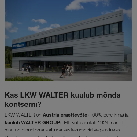
Kas LKW WALTER kuulub mõnda
kontserni?
Austria eraettevõte
LKW WALTER on
(100% perefirma) ja
kuulub WALTER GROUPi
. Ettevõte asutati 1924. aastal
ning on olnud oma alal juba aastakümneid väga edukas.