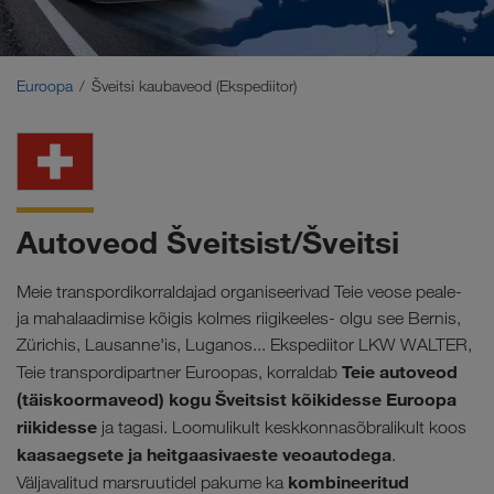
Lähis-Ida
Kaukaasia
Euroopa
Šveitsi kaubaveod (Ekspediitor)
Põhja-Aafrika
Autoveod Šveitsist/Šveitsi
Meie transpordikorraldajad organiseerivad Teie veose peale-
ja mahalaadimise kõigis kolmes riigikeeles- olgu see Bernis,
Zürichis, Lausanne'is, Luganos... Ekspediitor LKW WALTER,
Teie autoveod
Teie transpordipartner Euroopas, korraldab
(täiskoormaveod) kogu Šveitsist kõikidesse Euroopa
riikidesse
ja tagasi. Loomulikult keskkonnasõbralikult koos
kaasaegsete ja heitgaasivaeste veoautodega
.
kombineeritud
Väljavalitud marsruutidel pakume ka