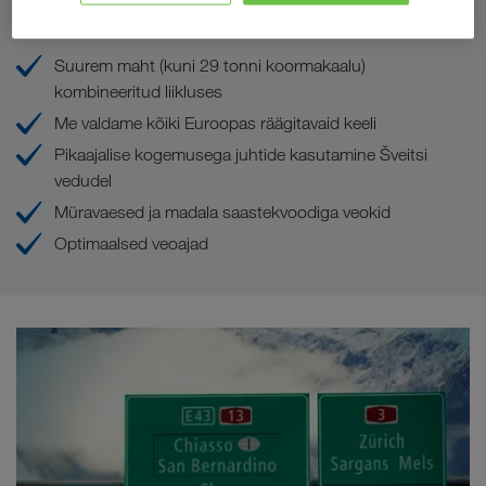
Teie eelised LKW WALTERiga
Suurem maht (kuni 29 tonni koormakaalu)
kombineeritud liikluses
Me valdame kõiki Euroopas räägitavaid keeli
Pikaajalise kogemusega juhtide kasutamine Šveitsi
vedudel
Müravaesed ja madala saastekvoodiga veokid
Optimaalsed veoajad