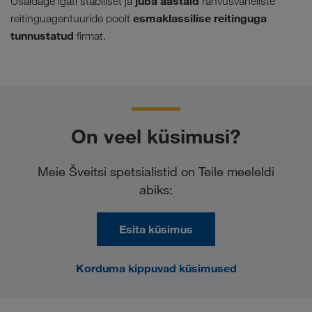
juba aastaid
Usaldage igati stabiilset ja
rahvusvaheliste
esmaklassilise reitinguga
reitinguagentuuride poolt
tunnustatud
firmat.
On veel küsimusi?
Meie Šveitsi spetsialistid on Teile meeleldi
abiks:
Esita küsimus
Korduma kippuvad küsimused