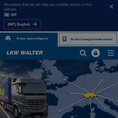
We believe that we can offer you a better version of this
website.
INT
(INT) English
Ik ben opdrachtgever
Ik ben transportondernemer
ONZE MARKTEN
Europa
Centraal-Azië
Rusland