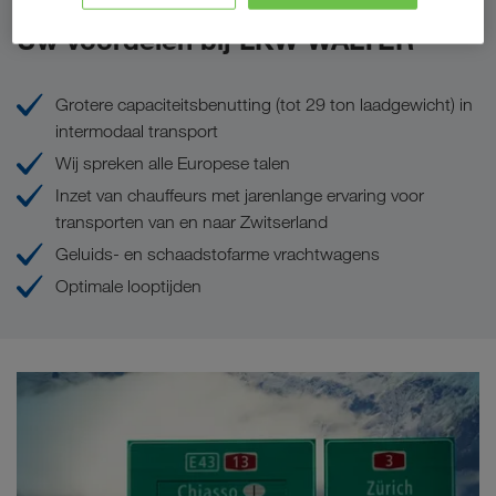
Uw voordelen bij LKW WALTER
Grotere capaciteitsbenutting (tot 29 ton laadgewicht) in
intermodaal transport
Wij spreken alle Europese talen
Inzet van chauffeurs met jarenlange ervaring voor
transporten van en naar Zwitserland
Geluids- en schaadstofarme vrachtwagens
Optimale looptijden