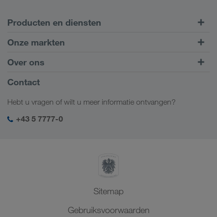
Producten en diensten
Transport over de weg
Onze markten
Intermodaal transport
Europa
Over ons
Klantenportaal CONNECT
Rusland
Bedrijfsinformatie
Contact
Digitale oplossingen
Kaukasus
Jobs en carrière
Brancheoplossingen
Hebt u vragen of wilt u meer informatie ontvangen?
Centraal-Azië
Sociale verantwoordelijkheid
Mijn LKW WALTER login
Midden-Oosten
+43 5 7777-0
SHEQ-management
Noord-Afrika
Sitemap
Gebruiksvoorwaarden