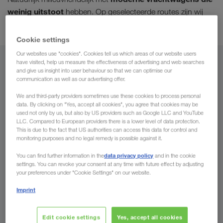
weinig uitstoot
hebben. Op geselecteerde routes zijn wij
intermodaal vervoer
ook actief met
.
Cookie settings
Our websites use "cookies". Cookies tell us which areas of our website users
have visited, help us measure the effectiveness of advertising and web searches
Vanuit
and give us insight into user behaviour so that we can optimise our
communication as well as our advertising offer.
België
We and third-party providers sometimes use these cookies to process personal
data. By clicking on "Yes, accept all cookies", you agree that cookies may be
used not only by us, but also by US providers such as Google LLC and YouTube
LLC. Compared to European providers there is a lower level of data protection.
This is due to the fact that US authorities can access this data for control and
Naar
monitoring purposes and no legal remedy is possible against it.
Land
data privacy policy
You can find further information in the
and in the cookie
settings. You can revoke your consent at any time with future effect by adjusting
your preferences under "Cookie Settings" on our website.
Imprint
Nu aanvragen
Edit cookie settings
Yes, accept all cookies