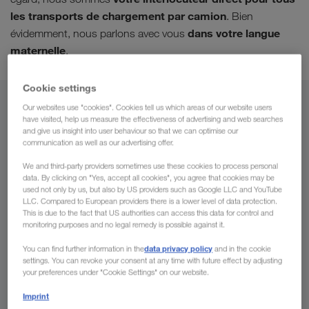
les transports de chargement par camion
. Bien
dans votre langue
évidemment, nous parlons avec vous
maternelle
.
Cookie settings
De
Our websites use "cookies". Cookies tell us which areas of our website users
have visited, help us measure the effectiveness of advertising and web searches
and give us insight into user behaviour so that we can optimise our
Maroc
communication as well as our advertising offer.
We and third-party providers sometimes use these cookies to process personal
data. By clicking on "Yes, accept all cookies", you agree that cookies may be
used not only by us, but also by US providers such as Google LLC and YouTube
LLC. Compared to European providers there is a lower level of data protection.
Vers
This is due to the fact that US authorities can access this data for control and
monitoring purposes and no legal remedy is possible against it.
Pays
data privacy policy
You can find further information in the
and in the cookie
settings. You can revoke your consent at any time with future effect by adjusting
your preferences under "Cookie Settings" on our website.
Imprint
Demander un devis