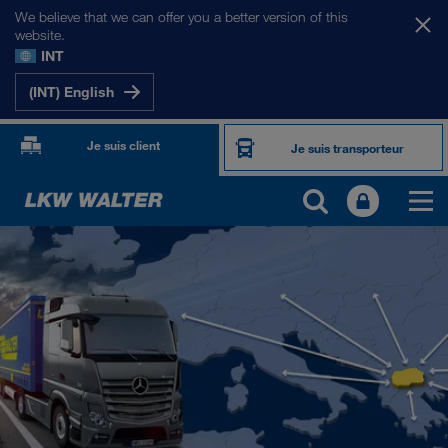
We believe that we can offer you a better version of this
website.
INT
(INT) English
Je suis client
Je suis transporteur
NOS MARCHÉS
Europe
Asie Centrale
Russie