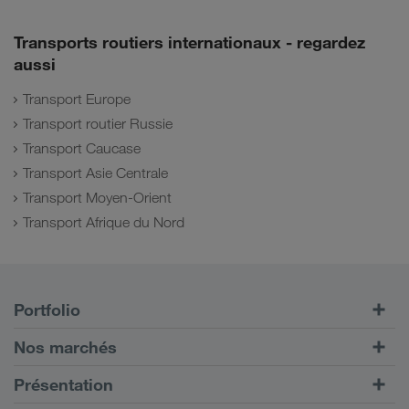
Transports routiers internationaux - regardez
aussi
Transport Europe
Transport routier Russie
Transport Caucase
Transport Asie Centrale
Transport Moyen-Orient
Transport Afrique du Nord
Portfolio
Transports routiers
Nos marchés
Transport intermodal
Europe
Présentation
Portail client CONNECT
Russie