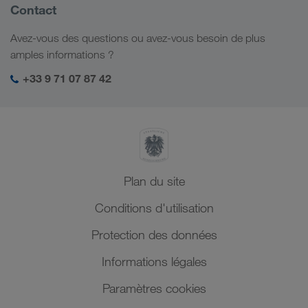
Informations générales
Contact
Solutions numériques
Caucase
Emplois et carrière
Solutions par branche
Avez-vous des questions ou avez-vous besoin de plus
Asie Centrale
Responsabilité sociale
Mon espace de connexion LKW WALTER
amples informations ?
Moyen-Orient
Management SHEQ
+33 9 71 07 87 42
Afrique du Nord
Plan du site
Conditions d'utilisation
Protection des données
Informations légales
Paramètres cookies