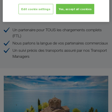
Edit cookie settings
Yes, accept all cookies
Vos avantages chez LKW WALTER
Un partenaire pour TOUS les chargements complets
(FTL)
Nous parlons la langue de vos partenaires commerciaux
Un suivi précis des transports assuré par nos Transport
Managers