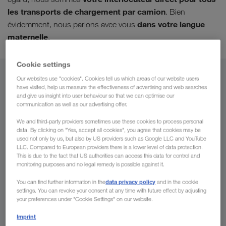
les transports de chargement par camion
. Bien
dans votre langue
évidemment, nous parlons avec vous
maternelle
.
Cookie settings
De
Our websites use "cookies". Cookies tell us which areas of our website users
have visited, help us measure the effectiveness of advertising and web searches
and give us insight into user behaviour so that we can optimise our
Luxembourg
communication as well as our advertising offer.
We and third-party providers sometimes use these cookies to process personal
data. By clicking on "Yes, accept all cookies", you agree that cookies may be
used not only by us, but also by US providers such as Google LLC and YouTube
LLC. Compared to European providers there is a lower level of data protection.
Vers
This is due to the fact that US authorities can access this data for control and
monitoring purposes and no legal remedy is possible against it.
Pays
data privacy policy
You can find further information in the
and in the cookie
settings. You can revoke your consent at any time with future effect by adjusting
your preferences under "Cookie Settings" on our website.
Imprint
Demander un devis