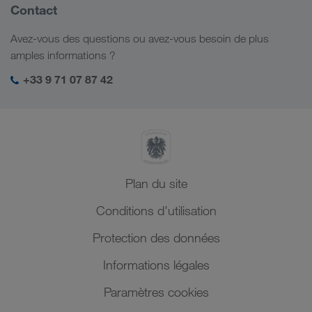
Informations générales
Contact
Solutions numériques
Caucase
Emplois et carrière
Solutions par branche
Avez-vous des questions ou avez-vous besoin de plus
Asie Centrale
Responsabilité sociale
Mon espace de connexion LKW WALTER
amples informations ?
Moyen-Orient
Management SHEQ
+33 9 71 07 87 42
Afrique du Nord
Plan du site
Conditions d'utilisation
Protection des données
Informations légales
Paramètres cookies