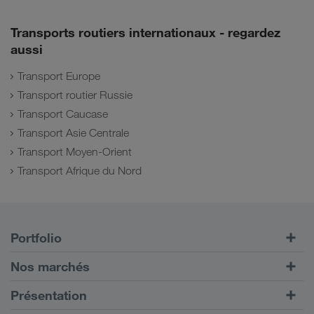
Transports routiers internationaux - regardez
aussi
Transport Europe
Transport routier Russie
Transport Caucase
Transport Asie Centrale
Transport Moyen-Orient
Transport Afrique du Nord
Portfolio
Transports routiers
Nos marchés
Transport intermodal
Europe
Présentation
Portail client CONNECT
Russie