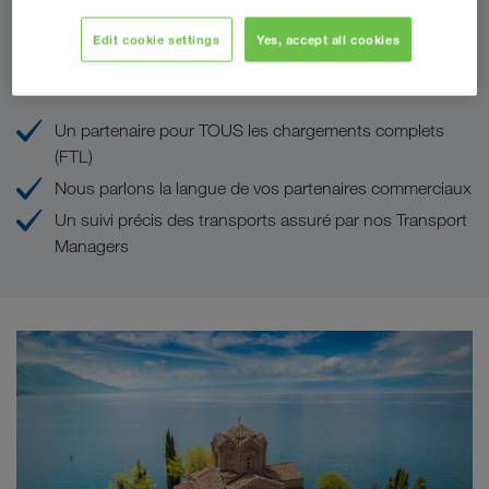
Edit cookie settings
Yes, accept all cookies
Vos avantages chez LKW WALTER
Un partenaire pour TOUS les chargements complets
(FTL)
Nous parlons la langue de vos partenaires commerciaux
Un suivi précis des transports assuré par nos Transport
Managers