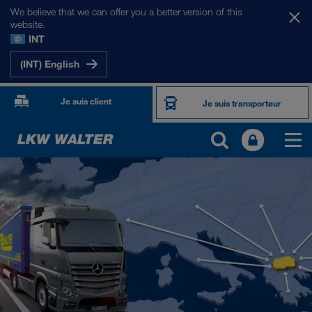
We believe that we can offer you a better version of this
website.
INT
(INT) English
Je suis client
Je suis transporteur
NOS MARCHÉS
Europe
Asie Centrale
Russie