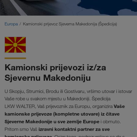
Bliski Istok
Kavkaz
Europa
Kamionski prijevoz Sjeverna Makedonija (Špedicija)
Sjeverna Afrika
Kamionski prijevozi iz/za
Sjevernu Makedoniju
U Skopju, Strumici, Brodu ili Gostivaru, vršimo utovar i istovar
Vaše robe u svakom mjestu u Makedoniji. Špedicija
Vaše
LKW WALTER, Vaš prijevoznik za Europu, organizira
kamionske prijevoze (kompletne utovare) iz čitave
Sjeverne Makedonije u sve zemlje Europe
i obrnuto.
izravni kontaktni partner za sve
Pritom smo Vaš
kamionske prijevoze
. Osim toga, podrazumijeva se da s