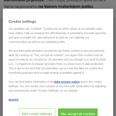
na Vašem materinjem jeziku
Vama razgovaramo
.
Cookie settings
Iz
Our websites use "cookies". Cookies tell us which areas of our website users
have visited, help us measure the effectiveness of advertising and web searches
and give us insight into user behaviour so that we can optimise our
Bosna i Hercegovina
communication as well as our advertising offer.
We and third-party providers sometimes use these cookies to process personal
data. By clicking on "Yes, accept all cookies", you agree that cookies may be
used not only by us, but also by US providers such as Google LLC and YouTube
Za
LLC. Compared to European providers there is a lower level of data protection.
This is due to the fact that US authorities can access this data for control and
monitoring purposes and no legal remedy is possible against it.
Država
data privacy policy
You can find further information in the
and in the cookie
settings. You can revoke your consent at any time with future effect by adjusting
your preferences under "Cookie Settings" on our website.
Imprint
Pošaljite upit
Edit cookie settings
Yes, accept all cookies