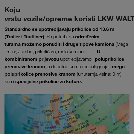
Koju
vrstu vozila/opreme koristi LKW WAL
Standardno se upotrebljavaju prikolice od 13.6 m
(Trailer i Tautliner)
određenim
. Po potrebi na
turama možemo ponuditi i druge tipove kamiona
(Mega
U
Trailer, Jumbo, prikoličare, male kamione, …).
kombiniranom prijevozu
poluprikolice
upotrebljavamo i
prenosive kranom
mega
, a dodatno su na raspolaganju i
poluprikolice prenosive kranom
(unutarnja visina: 3 m)
specijalne prikolice za koture.
kao i