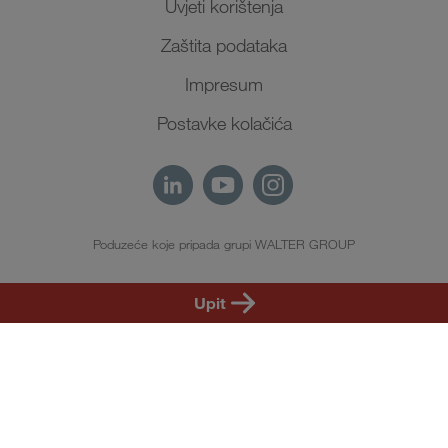
Uvjeti korištenja
Zaštita podataka
Impresum
Postavke kolačića
Poduzeće koje pripada grupi WALTER GROUP
HR
Upit