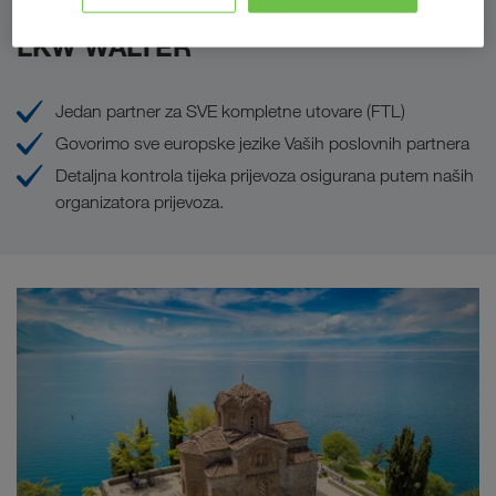
Prednosti koje Vam pruža poduzeće
LKW WALTER
Jedan partner za SVE kompletne utovare (FTL)
Govorimo sve europske jezike Vaših poslovnih partnera
Detaljna kontrola tijeka prijevoza osigurana putem naših
organizatora prijevoza.