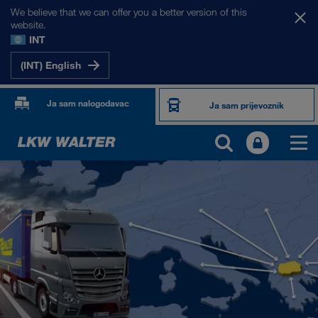
We believe that we can offer you a better version of this
website.
INT
(INT) English
Ja sam nalogodavac
Ja sam prijevoznik
NAŠA TRŽIŠTA
Europa
Srednja Azija
Rusija