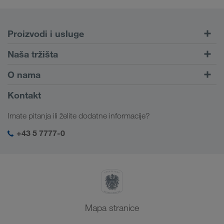
Proizvodi i usluge
Cestovni prijevoz
Naša tržišta
Kombinirani prijevoz
Europa
O nama
Portal za klijente CONNECT
Rusija
Informacije o poduzeću
Kontakt
Digitalna rješenja
Kavkaz
Poslovi i karijera
Rješenja prema branši
Imate pitanja ili želite dodatne informacije?
Srednja Azija
Društvena odgovornost
Moja LKW WALTER prijava
Bliski Istok
+43 5 7777-0
SHEQ-menadžment
Sjeverna Afrika
Mapa stranice