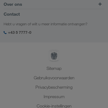
Europa
Over ons
Klantenportaal CONNECT
Rusland
Bedrijfsinformatie
Contact
Digitale oplossingen
Kaukasus
Jobs en carrière
Brancheoplossingen
Hebt u vragen of wilt u meer informatie ontvangen?
Centraal-Azië
Sociale verantwoordelijkheid
Mijn LKW WALTER login
Midden-Oosten
+43 5 7777-0
SHEQ-management
Noord-Afrika
Sitemap
Gebruiksvoorwaarden
Privacybescherming
Impressum
Cookie-instellingen