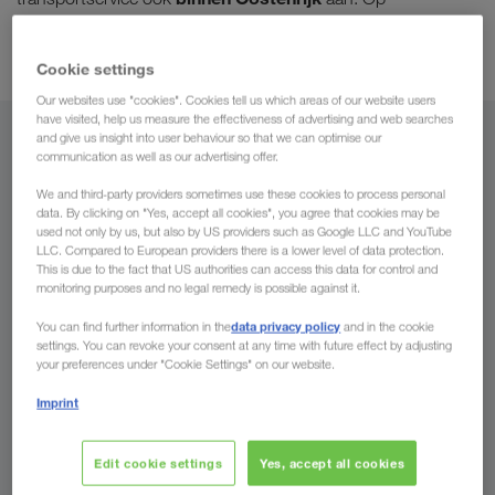
intermodaal
geselecteerde routes zijn wij ook actief met
vervoer
.
Cookie settings
Our websites use "cookies". Cookies tell us which areas of our website users
have visited, help us measure the effectiveness of advertising and web searches
and give us insight into user behaviour so that we can optimise our
Vanuit
communication as well as our advertising offer.
Holland
We and third-party providers sometimes use these cookies to process personal
data. By clicking on "Yes, accept all cookies", you agree that cookies may be
used not only by us, but also by US providers such as Google LLC and YouTube
LLC. Compared to European providers there is a lower level of data protection.
This is due to the fact that US authorities can access this data for control and
monitoring purposes and no legal remedy is possible against it.
Naar
data privacy policy
You can find further information in the
and in the cookie
Land
settings. You can revoke your consent at any time with future effect by adjusting
your preferences under "Cookie Settings" on our website.
Imprint
Nu aanvragen
Edit cookie settings
Yes, accept all cookies