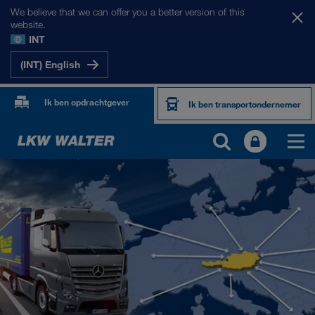
We believe that we can offer you a better version of this
website.
INT
(INT) English
Ik ben opdrachtgever
Ik ben transportondernemer
ONZE MARKTEN
Europa
Centraal-Azië
Rusland